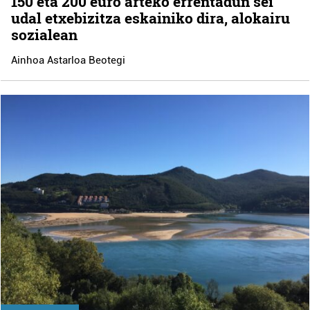
150 eta 200 euro arteko errentadun sei
udal etxebizitza eskainiko dira, alokairu
sozialean
Ainhoa Astarloa Beotegi