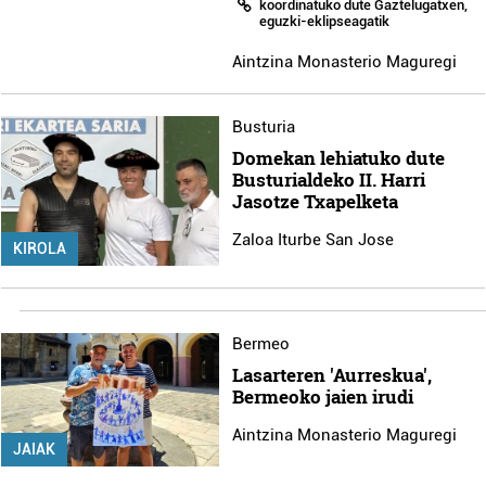
koordinatuko dute Gaztelugatxen,
eguzki-eklipseagatik
Aintzina Monasterio Maguregi
Busturia
Domekan lehiatuko dute
Busturialdeko II. Harri
Jasotze Txapelketa
Zaloa Iturbe San Jose
KIROLA
Bermeo
Lasarteren 'Aurreskua',
Bermeoko jaien irudi
Aintzina Monasterio Maguregi
JAIAK