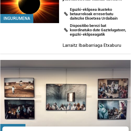
Eguzki-eklipsea ikusteko
betaurrekoak erreserbatu
INGURUMENA
daitezke Ekoetxea Urdaibain
Dispositibo berezi bat
koordinatuko dute Gaztelugatxen,
eguzki-eklipseagatik
Larraitz Ibaibarriaga Etxaburu
GIZARTEA