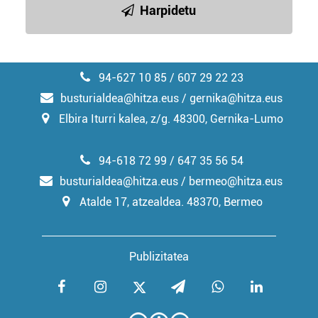
Harpidetu
94-627 10 85 / 607 29 22 23
busturialdea@hitza.eus / gernika@hitza.eus
Elbira Iturri kalea, z/g. 48300, Gernika-Lumo
94-618 72 99 / 647 35 56 54
busturialdea@hitza.eus / bermeo@hitza.eus
Atalde 17, atzealdea. 48370, Bermeo
Publizitatea