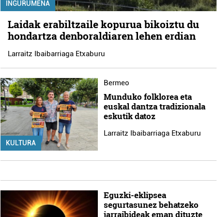
INGURUMENA
Laidak erabiltzaile kopurua bikoiztu du
hondartza denboraldiaren lehen erdian
Larraitz Ibaibarriaga Etxaburu
Bermeo
Munduko folklorea eta
euskal dantza tradizionala
eskutik datoz
Larraitz Ibaibarriaga Etxaburu
KULTURA
Eguzki-eklipsea
segurtasunez behatzeko
jarraibideak eman dituzte