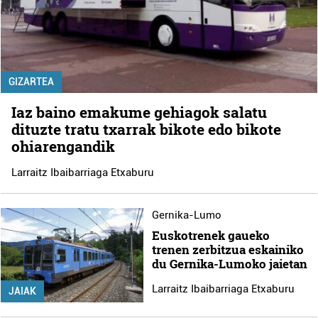
GIZARTEA
Iaz baino emakume gehiagok salatu
dituzte tratu txarrak bikote edo bikote
ohiarengandik
Larraitz Ibaibarriaga Etxaburu
Gernika-Lumo
Euskotrenek gaueko
trenen zerbitzua eskainiko
du Gernika-Lumoko jaietan
Larraitz Ibaibarriaga Etxaburu
JAIAK