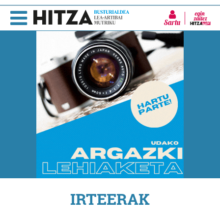
Sartu
IRTEERAK