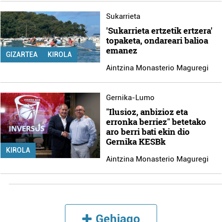
Sukarrieta
'Sukarrieta ertzetik ertzera'
topaketa, ondareari balioa
emanez
GIZARTEA
KIROLA
Aintzina Monasterio Maguregi
Gernika-Lumo
"Ilusioz, anbizioz eta
erronka berriez" betetako
aro berri bati ekin dio
Gernika KESBk
KIROLA
Aintzina Monasterio Maguregi
Gehiago