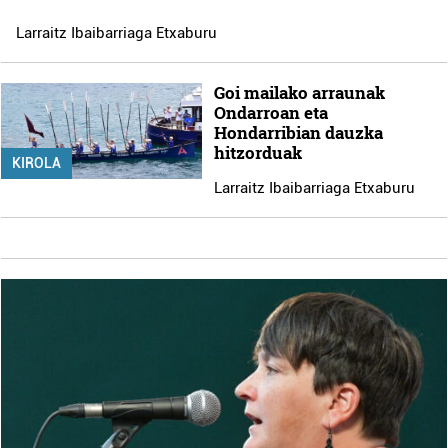
Larraitz Ibaibarriaga Etxaburu
Goi mailako arraunak
Ondarroan eta
Hondarribian dauzka
hitzorduak
KIROLA
Larraitz Ibaibarriaga Etxaburu