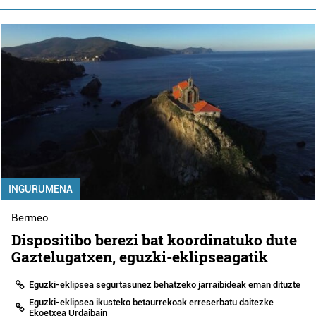
INGURUMENA
Bermeo
Dispositibo berezi bat koordinatuko dute
Gaztelugatxen, eguzki-eklipseagatik
Eguzki-eklipsea segurtasunez behatzeko jarraibideak eman dituzte
Eguzki-eklipsea ikusteko betaurrekoak erreserbatu daitezke
Ekoetxea Urdaibain