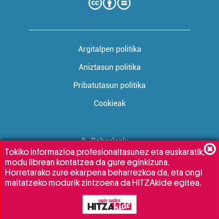
Argitalpen politika
Aniztasun politika
Pribatutasun politika
Cookieak
Babesleak:
Tokiko informazioa profesionaltasunez eta euskaratik,
modu librean kontatzea da gure eginkizuna.
Horretarako zure ekarpena beharrezkoa da, eta ongi
maitatzeko modurik zintzoena da HITZAkide egitea.