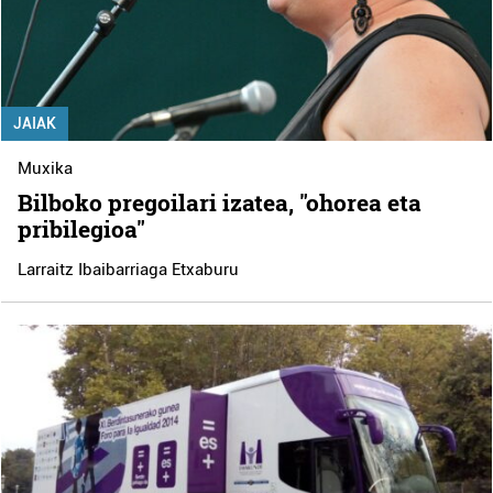
JAIAK
Muxika
Bilboko pregoilari izatea, "ohorea eta
pribilegioa"
Larraitz Ibaibarriaga Etxaburu