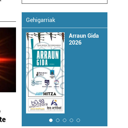
Gehigarriak
eka
Arraun Gida
2026
o
te