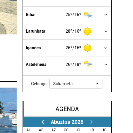
Bihar
25º
16º
Larunbata
28º
16º
Igandea
26º
16º
Astelehena
26º
18º
Gehiago:
Sukarrieta
AGENDA
Abuztua 2026
AL.
AR.
AZ.
OG.
OL.
LR.
IG.