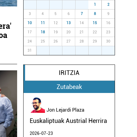
27
28
29
30
31
1
2
3
4
5
6
7
8
9
era'
10
11
12
13
14
15
16
ioa
17
18
19
20
21
22
23
24
25
26
27
28
29
30
31
1
2
3
4
5
6
IRITZIA
Zutabeak
Jon Lejardi Plaza
Euskaliptuak Austrial Herrira
2026-07-23