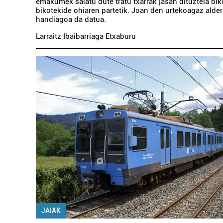
emakumek salatu dute tratu txarrak jasan dituztela bi
bikotekide ohiaren partetik. Joan den urtekoagaz alder
handiagoa da datua.
Larraitz Ibaibarriaga Etxaburu
JAIAK