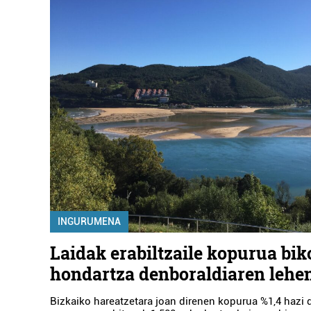
INGURUMENA
Laidak erabiltzaile kopurua bik
hondartza denboraldiaren lehe
Bizkaiko hareatzetara joan direnen kopurua %1,4 hazi d