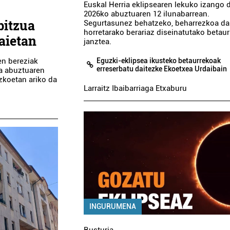
Euskal Herria eklipsearen lekuko izango
2026ko abuztuaren 12 ilunabarrean.
bitzua
Segurtasunez behatzeko, beharrezkoa da
horretarako berariaz diseinatutako betau
aietan
janztea.
Eguzki-eklipsea ikusteko betaurrekoak
en bereziak
erreserbatu daitezke Ekoetxea Urdaibain
ta abuztuaren
zkoetan ariko da
Larraitz Ibaibarriaga Etxaburu
INGURUMENA