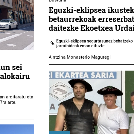
Busturia
Eguzki-eklipsea ikuste
betaurrekoak erreserba
daitezke Ekoetxea Urda
Eguzki-eklipsea segurtasunez behatzeko
jarraibideak eman dituzte
Aintzina Monasterio Maguregi
dun sei
 alokairu
an argitaratu eta
7ra arte.