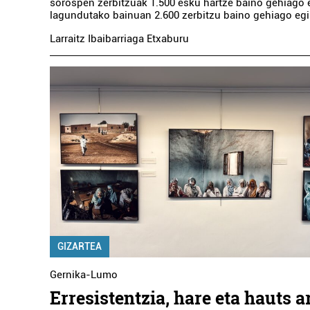
sorospen zerbitzuak 1.500 esku hartze baino gehiago e
lagundutako bainuan 2.600 zerbitzu baino gehiago egin
Larraitz Ibaibarriaga Etxaburu
GIZARTEA
Gernika-Lumo
Erresistentzia, hare eta hauts a