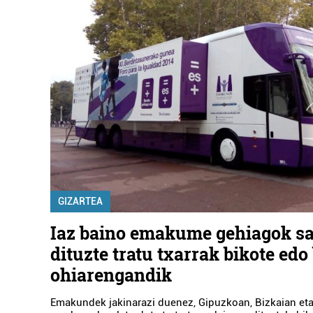
Ostalaritza
GIZARTEA
Iaz baino emakume gehiagok sa
MADARIAGA TABERNA
dituzte tratu txarrak bikote edo
ohiarengandik
Gernika-Lumo
Emakundek jakinarazi duenez, Gipuzkoan, Bizkaian eta