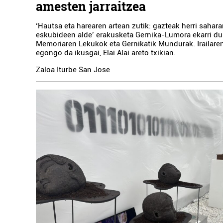
amesten jarraitzea
‘Hautsa eta harearen artean zutik: gazteak herri sahara
eskubideen alde’ erakusketa Gernika-Lumora ekarri du
Memoriaren Lekukok eta Gernikatik Mundurak. Irailaren
egongo da ikusgai, Elai Alai areto txikian.
Zaloa Iturbe San Jose