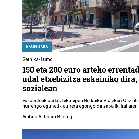
EKONOMIA
Gernika-Lumo
150 eta 200 euro arteko errenta
udal etxebizitza eskainiko dira,
sozialean
Eskabideak aurkezteko epea Bizkaiko Aldizkari Ofiziale
hurrengo egunetik aurrera egongo da zabalik, irailaren 
Ainhoa Astarloa Beotegi