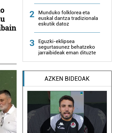
ko
2
Munduko folklorea eta
tu
euskal dantza tradizionala
eskutik datoz
ibain
3
Eguzki-eklipsea
segurtasunez behatzeko
jarraibideak eman dituzte
AZKEN BIDEOAK