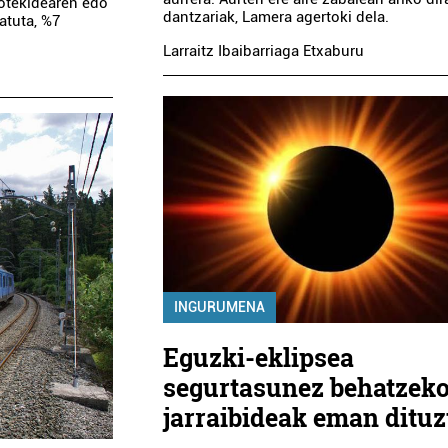
kotekidearen edo
dantzariak, Lamera agertoki dela.
atuta, %7
Larraitz Ibaibarriaga Etxaburu
Txoko
Or
Kuttunak
udaberria
2026
INGURUMENA
Eguzki-eklipsea
segurtasunez behatzek
jarraibideak eman dituz