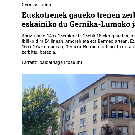
Gernika-Lumo
Euskotrenek gaueko trenen zer
eskainiko du Gernika-Lumoko j
Abuztuaren 14tik 15erako eta 15etik 16rako gauetan, tr
ibiliko dira E4 linean, Amorebieta eta Bermeo artean. E
16tik 17rako gauean, Gernika-Bermeo tartean, bi noran
zerbitzu berezia.
Larraitz Ibaibarriaga Etxaburu