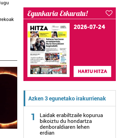
 dugu
Egunkaria Eskuratu!
rrekoak
2026-07-24
HARTU HITZA
Azken 3 egunetako irakurrienak
1
Laidak erabiltzaile kopurua
bikoiztu du hondartza
denboraldiaren lehen
erdian