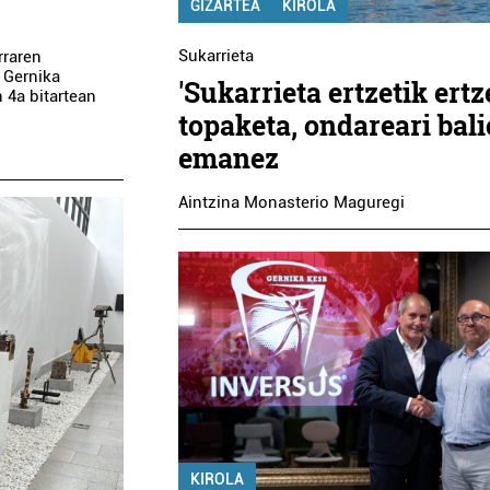
GIZARTEA
KIROLA
Sukarrieta
rraren
 Gernika
'Sukarrieta ertzetik ertz
 4a bitartean
topaketa, ondareari bal
emanez
Aintzina Monasterio Maguregi
KIROLA