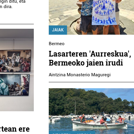
gin ditu, eta
 dira.
JAIAK
Bermeo
Lasarteren 'Aurreskua',
Bermeoko jaien irudi
Aintzina Monasterio Maguregi
rtean ere