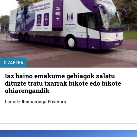
GIZARTEA
Iaz baino emakume gehiagok salatu
dituzte tratu txarrak bikote edo bikote
ohiarengandik
Larraitz Ibaibarriaga Etxaburu