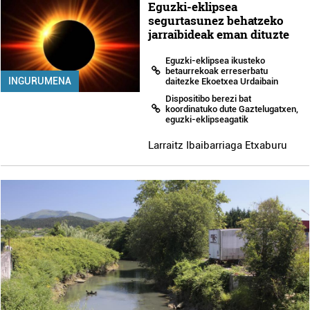
Eguzki-eklipsea
segurtasunez behatzeko
jarraibideak eman dituzte
Eguzki-eklipsea ikusteko
betaurrekoak erreserbatu
INGURUMENA
daitezke Ekoetxea Urdaibain
Dispositibo berezi bat
koordinatuko dute Gaztelugatxen,
eguzki-eklipseagatik
Larraitz Ibaibarriaga Etxaburu