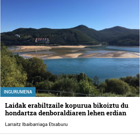
INGURUMENA
Laidak erabiltzaile kopurua bikoiztu du
hondartza denboraldiaren lehen erdian
Larraitz Ibaibarriaga Etxaburu