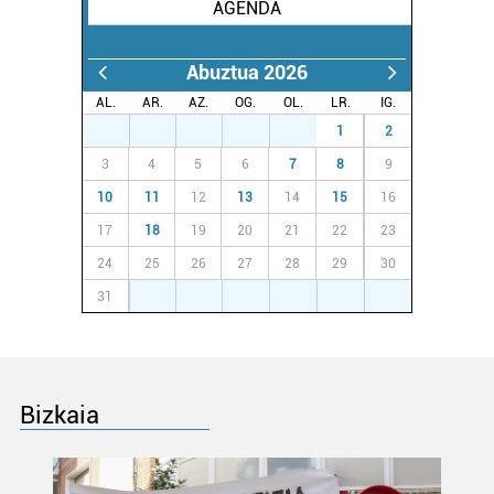
AGENDA
Abuztua 2026
AL.
AR.
AZ.
OG.
OL.
LR.
IG.
27
28
29
30
31
1
2
3
4
5
6
7
8
9
10
11
12
13
14
15
16
17
18
19
20
21
22
23
24
25
26
27
28
29
30
31
1
2
3
4
5
6
Bizkaia