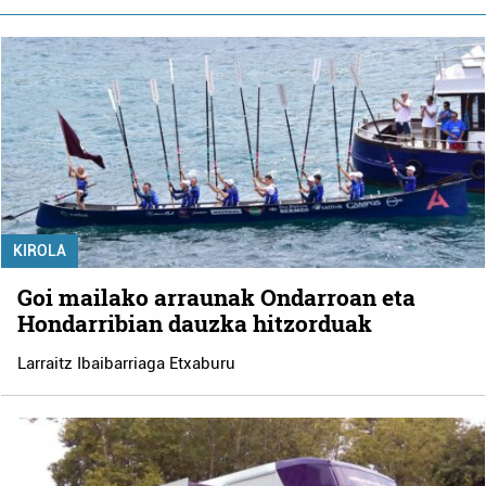
KIROLA
Goi mailako arraunak Ondarroan eta
Hondarribian dauzka hitzorduak
Larraitz Ibaibarriaga Etxaburu