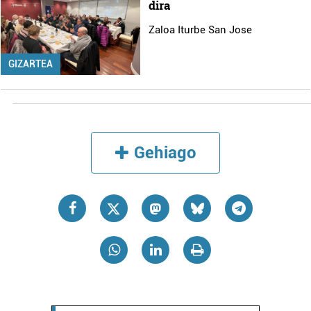
dira
Zaloa Iturbe San Jose
GIZARTEA
Gehiago