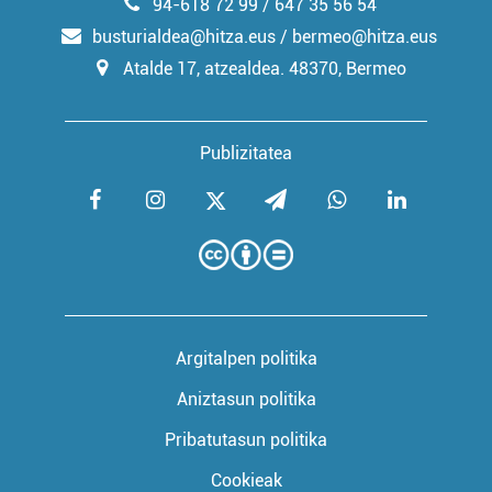
94-618 72 99 / 647 35 56 54
busturialdea@hitza.eus / bermeo@hitza.eus
Atalde 17, atzealdea. 48370, Bermeo
Publizitatea
Argitalpen politika
Aniztasun politika
Pribatutasun politika
Cookieak