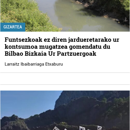
GIZARTEA
Funtsezkoak ez diren jardueretarako ur
kontsumoa mugatzea gomendatu du
Bilbao Bizkaia Ur Partzuergoak
Larraitz Ibaibarriaga Etxaburu