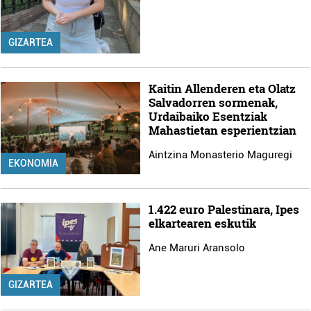
fitxategiak erabiltzen ditu. Zure esperientzia eta
zerbitzuak hobetzeko asmoz, cookie teknologiaz
GIZARTEA
baliatzen gara. Ohar hau onartuz gero, teknologia hori
erabiltzeko baimen esplizitua ematen diguzu.
Gehiago
irakurri
Kaitin Allenderen eta Olatz
Salvadorren sormenak,
Urdaibaiko Esentziak
Mahastietan esperientzian
Aintzina Monasterio Maguregi
EKONOMIA
1.422 euro Palestinara, Ipes
elkartearen eskutik
Ane Maruri Aransolo
GIZARTEA