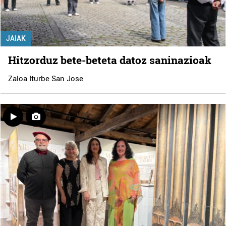
JAIAK
Hitzorduz bete-beteta datoz saninazioak
Zaloa Iturbe San Jose