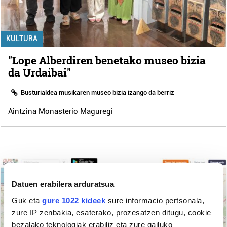
KULTURA
"Lope Alberdiren benetako museo bizia
da Urdaibai"
Busturialdea musikaren museo bizia izango da berriz
Aintzina Monasterio Maguregi
Datuen erabilera arduratsua
Guk eta
gure 1022 kideek
sure informacio pertsonala,
zure IP zenbakia, esaterako, prozesatzen ditugu, cookie
bezalako teknologiak erabiliz eta zure gailuko