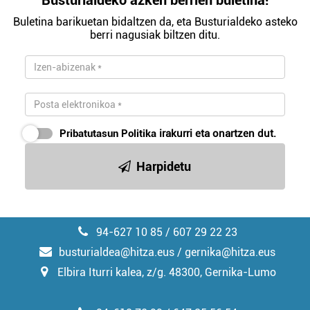
Busturialdeko azken berrien buletina!
Buletina barikuetan bidaltzen da, eta Busturialdeko asteko
berri nagusiak biltzen ditu.
Pribatutasun Politika
irakurri eta onartzen dut.
Harpidetu
94-627 10 85 / 607 29 22 23
busturialdea@hitza.eus / gernika@hitza.eus
Elbira Iturri kalea, z/g. 48300, Gernika-Lumo