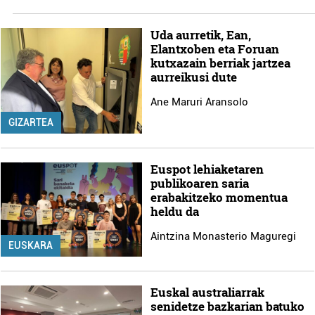
Uda aurretik, Ean,
Elantxoben eta Foruan
kutxazain berriak jartzea
aurreikusi dute
Ane Maruri Aransolo
GIZARTEA
Euspot lehiaketaren
publikoaren saria
erabakitzeko momentua
heldu da
Aintzina Monasterio Maguregi
EUSKARA
Euskal australiarrak
senidetze bazkarian batuko