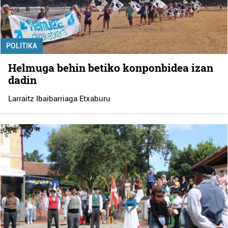
POLITIKA
Helmuga behin betiko konponbidea izan
dadin
Larraitz Ibaibarriaga Etxaburu