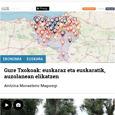
EKONOMIA
EUSKARA
Gure Txokoak: euskaraz eta euskaratik,
auzolanean elikatzen
Aintzina Monasterio Maguregi