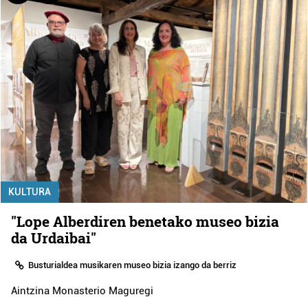
KULTURA
"Lope Alberdiren benetako museo bizia
da Urdaibai"
Busturialdea musikaren museo bizia izango da berriz
Aintzina Monasterio Maguregi