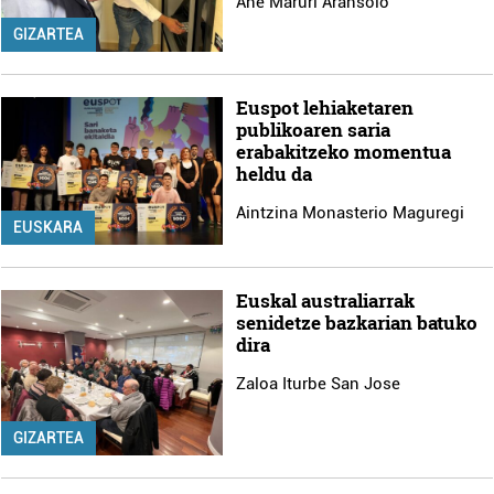
Ane Maruri Aransolo
GIZARTEA
Euspot lehiaketaren
publikoaren saria
erabakitzeko momentua
heldu da
Aintzina Monasterio Maguregi
EUSKARA
Euskal australiarrak
senidetze bazkarian batuko
dira
Zaloa Iturbe San Jose
GIZARTEA