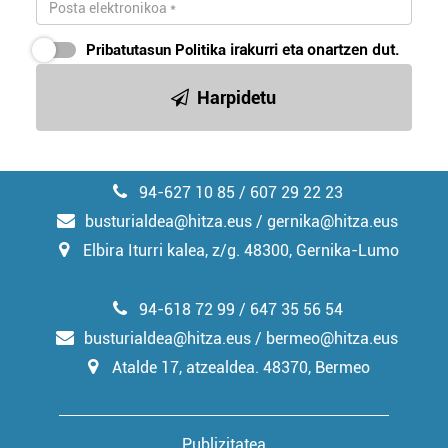
Pribatutasun Politika
irakurri eta onartzen dut.
Harpidetu
94-627 10 85 / 607 29 22 23
busturialdea@hitza.eus / gernika@hitza.eus
Elbira Iturri kalea, z/g. 48300, Gernika-Lumo
94-618 72 99 / 647 35 56 54
busturialdea@hitza.eus / bermeo@hitza.eus
Atalde 17, atzealdea. 48370, Bermeo
Publizitatea