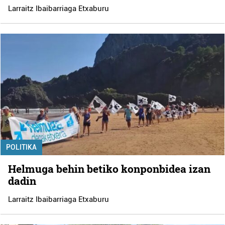
Larraitz Ibaibarriaga Etxaburu
POLITIKA
Helmuga behin betiko konponbidea izan
dadin
Larraitz Ibaibarriaga Etxaburu