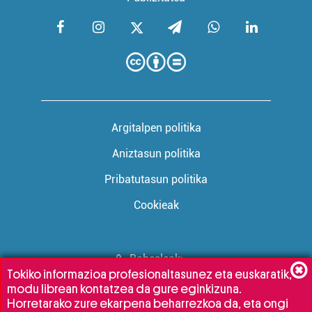
Argitalpen politika
Aniztasun politika
Pribatutasun politika
Cookieak
Babesleak:
Tokiko informazioa profesionaltasunez eta euskaratik,
modu librean kontatzea da gure eginkizuna.
Horretarako zure ekarpena beharrezkoa da, eta ongi