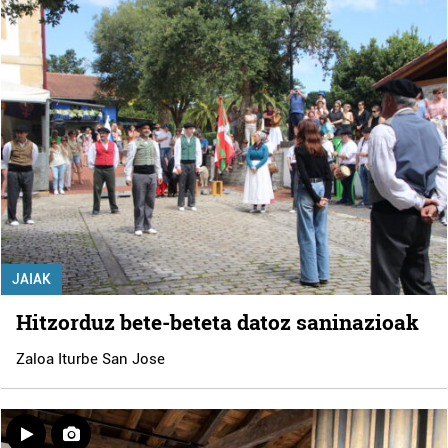
JAIAK
Hitzorduz bete-beteta datoz saninazioak
Zaloa Iturbe San Jose