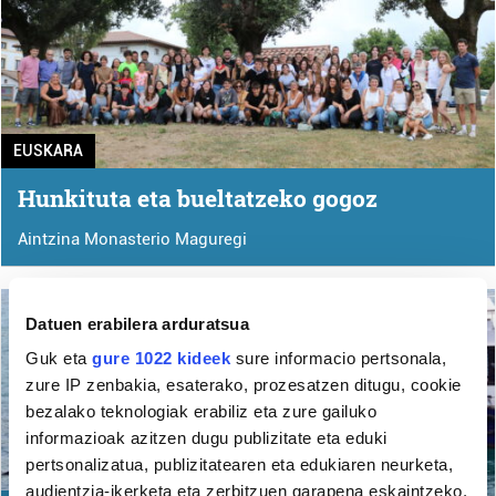
EUSKARA
Hunkituta eta bueltatzeko gogoz
Aintzina Monasterio Maguregi
Datuen erabilera arduratsua
Guk eta
gure 1022 kideek
sure informacio pertsonala,
zure IP zenbakia, esaterako, prozesatzen ditugu, cookie
bezalako teknologiak erabiliz eta zure gailuko
informazioak azitzen dugu publizitate eta eduki
pertsonalizatua, publizitatearen eta edukiaren neurketa,
audientzia-ikerketa eta zerbitzuen garapena eskaintzeko.