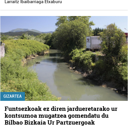
Larraitz Ibaibarriaga Etxaburu
GIZARTEA
Funtsezkoak ez diren jardueretarako ur
kontsumoa mugatzea gomendatu du
Bilbao Bizkaia Ur Partzuergoak