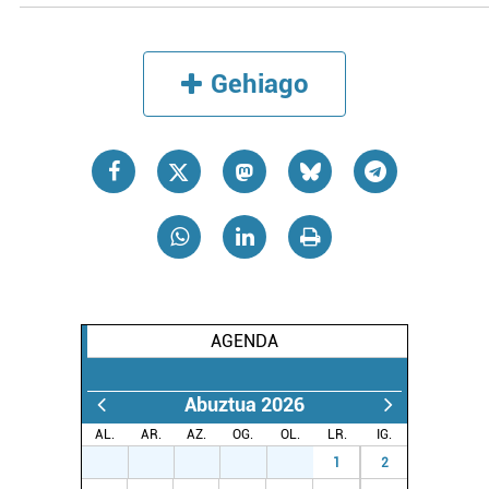
Gehiago
AGENDA
Abuztua 2026
AL.
AR.
AZ.
OG.
OL.
LR.
IG.
27
28
29
30
31
1
2