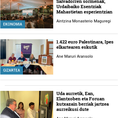
Salvadorren sormenak,
erabiltzeko baimen esplizitua ematen diguzu.
Gehiago
Urdaibaiko Esentziak
Mahastietan esperientzian
irakurri
Aintzina Monasterio Maguregi
EKONOMIA
1.422 euro Palestinara, Ipes
elkartearen eskutik
Ane Maruri Aransolo
GIZARTEA
Uda aurretik, Ean,
Elantxoben eta Foruan
kutxazain berriak jartzea
aurreikusi dute