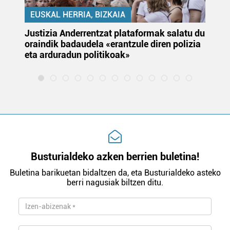
EUSKAL HERRIA, BIZKAIA
Justizia Anderrentzat plataformak salatu du
Eu
oraindik badaudela «erantzule diren polizia
‘E
eta arduradun politikoak»
Busturialdeko azken berrien buletina!
Buletina barikuetan bidaltzen da, eta Busturialdeko asteko
berri nagusiak biltzen ditu.