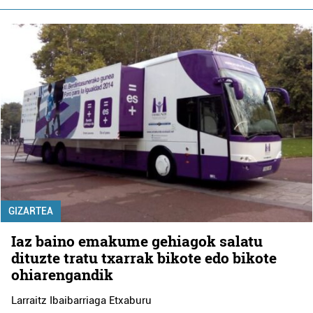
GIZARTEA
Iaz baino emakume gehiagok salatu
dituzte tratu txarrak bikote edo bikote
ohiarengandik
Larraitz Ibaibarriaga Etxaburu