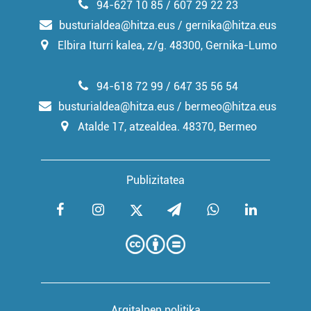
94-627 10 85 / 607 29 22 23
busturialdea@hitza.eus / gernika@hitza.eus
Elbira Iturri kalea, z/g. 48300, Gernika-Lumo
94-618 72 99 / 647 35 56 54
busturialdea@hitza.eus / bermeo@hitza.eus
Atalde 17, atzealdea. 48370, Bermeo
Publizitatea
Argitalpen politika