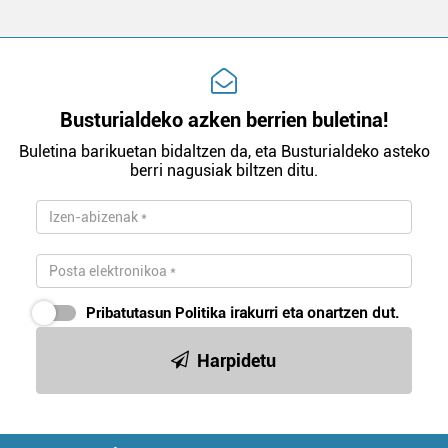
Busturialdeko azken berrien buletina!
Buletina barikuetan bidaltzen da, eta Busturialdeko asteko
berri nagusiak biltzen ditu.
Pribatutasun Politika
irakurri eta onartzen dut.
Harpidetu