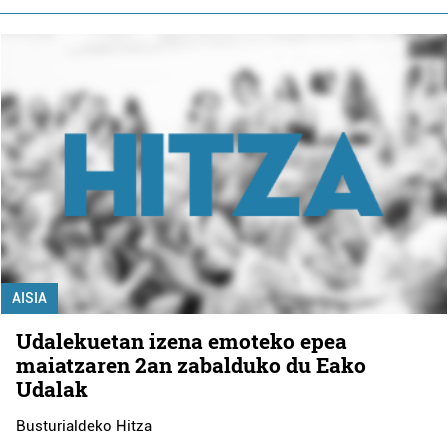
AISIA
Udalekuetan izena emoteko epea
maiatzaren 2an zabalduko du Eako
Udalak
Busturialdeko Hitza