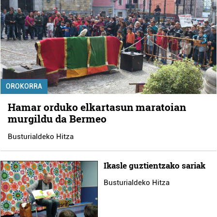
OROKORRA
Hamar orduko elkartasun maratoian
murgildu da Bermeo
Busturialdeko Hitza
Ikasle guztientzako sariak
Busturialdeko Hitza