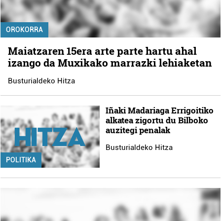
OROKORRA
Maiatzaren 15era arte parte hartu ahal
izango da Muxikako marrazki lehiaketan
Busturialdeko Hitza
Iñaki Madariaga Errigoitiko
alkatea zigortu du Bilboko
auzitegi penalak
Busturialdeko Hitza
POLITIKA