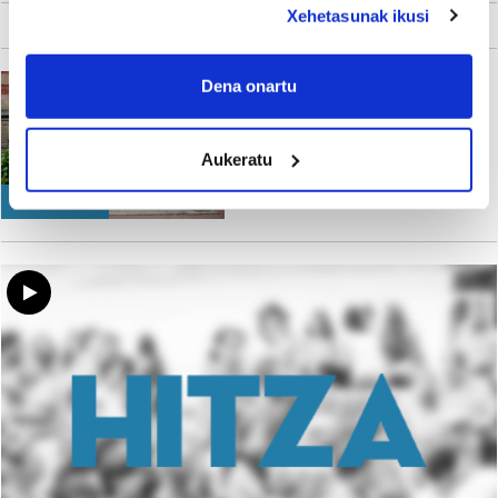
Xehetasunak ikusi
If you allow, we would also like to:
Astran jarriko dute ikusgai
Collect information about your geographical
Dena onartu
'Hezur eta azal' erakusketa
location which can be accurate to within several
meters
Busturialdeko Hitza
Aukeratu
Identify your device by actively scanning it for
specific characteristics (fingerprinting)
OROKORRA
Find out more about how your personal data is processed
and set your preferences in the
details section
.
Guk eta gure bazkideek zure datu pertsonalak
prozesatzen ditugu, zure IP zenbakia, besteak beste,
teknologia erabiliz, cookieak adibidez, iragarki eta eduki
pertsonalizatuak eskaintzeko, iragarkiak eta edukia
neurtzeko, jendeari buruzko informazioa biltzeko eta
produktuak garatzeko. Zure datuak nork eta zertarako
erabiltzen dituen hauta dezakezu.