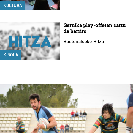
KULTURA
Gernika play-offetan sartu
da barriro
Busturialdeko Hitza
KIROLA