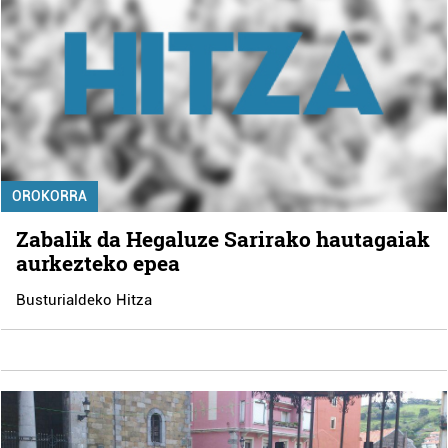
OROKORRA
Zabalik da Hegaluze Sarirako hautagaiak
aurkezteko epea
Busturialdeko Hitza