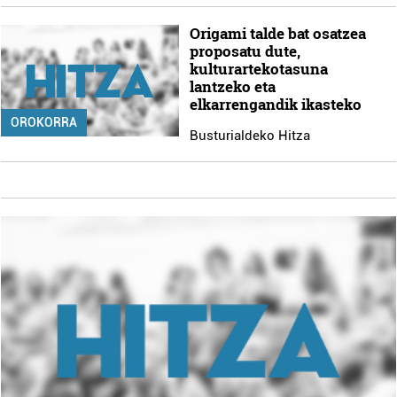
Origami talde bat osatzea
proposatu dute,
kulturartekotasuna
lantzeko eta
elkarrengandik ikasteko
OROKORRA
Busturialdeko Hitza