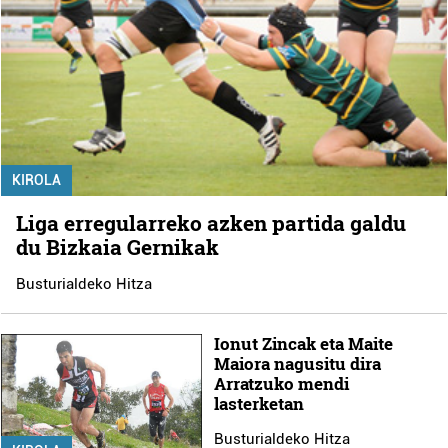
KIROLA
Liga erregularreko azken partida galdu
du Bizkaia Gernikak
Busturialdeko Hitza
Ionut Zincak eta Maite
Maiora nagusitu dira
Arratzuko mendi
lasterketan
Busturialdeko Hitza