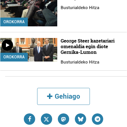
Busturialdeko Hitza
OROKORRA
George Steer kazetariari
omenaldia egin diote
Gernika-Lumon
OROKORRA
Busturialdeko Hitza
Gehiago