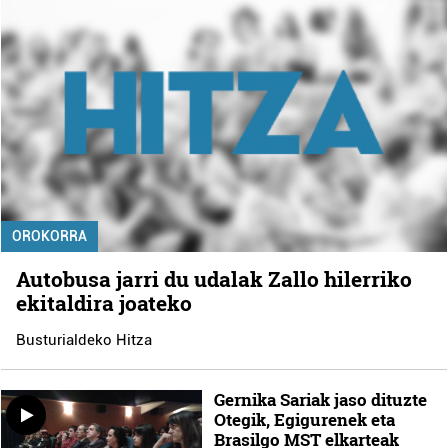
OROKORRA
Autobusa jarri du udalak Zallo hilerriko
ekitaldira joateko
Busturialdeko Hitza
Gernika Sariak jaso dituzte
Otegik, Egigurenek eta
Brasilgo MST elkarteak