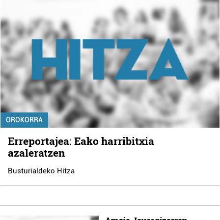
OROKORRA
Erreportajea: Eako harribitxia
azaleratzen
Busturialdeko Hitza