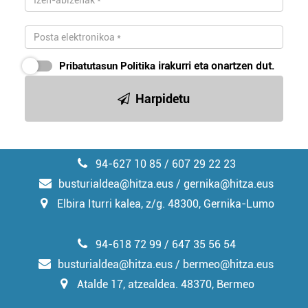
Pribatutasun Politika
irakurri eta onartzen dut.
Harpidetu
94-627 10 85 / 607 29 22 23
busturialdea@hitza.eus / gernika@hitza.eus
Elbira Iturri kalea, z/g. 48300, Gernika-Lumo
94-618 72 99 / 647 35 56 54
busturialdea@hitza.eus / bermeo@hitza.eus
Atalde 17, atzealdea. 48370, Bermeo