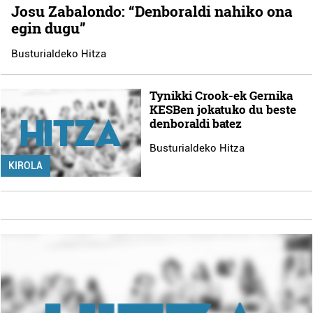
Josu Zabalondo: “Denboraldi nahiko ona
egin dugu”
Busturialdeko Hitza
Tynikki Crook-ek Gernika
KESBen jokatuko du beste
denboraldi batez
Busturialdeko Hitza
KIROLA