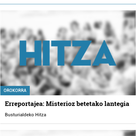
OROKORRA
Erreportajea: Misterioz betetako lantegia
Busturialdeko Hitza