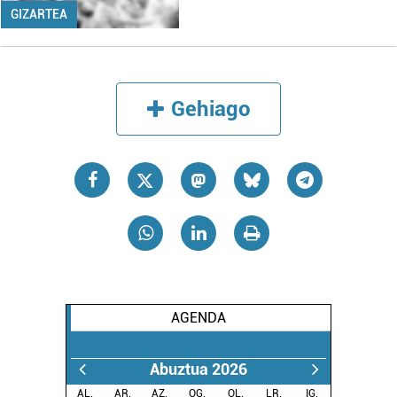
GIZARTEA
Gehiago
AGENDA
Abuztua 2026
AL.
AR.
AZ.
OG.
OL.
LR.
IG.