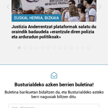
EUSKAL HERRIA, BIZKAIA
Justizia Anderrentzat plataformak salatu du
Eu
oraindik badaudela «erantzule diren polizia
‘E
eta arduradun politikoak»
Busturialdeko azken berrien buletina!
Buletina barikuetan bidaltzen da, eta Busturialdeko asteko
berri nagusiak biltzen ditu.