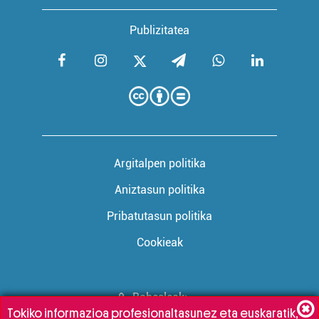
Publizitatea
Argitalpen politika
Aniztasun politika
Pribatutasun politika
Cookieak
Babesleak:
Tokiko informazioa profesionaltasunez eta euskaratik,