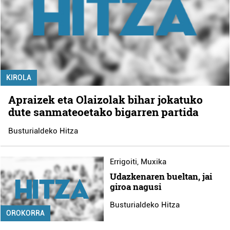
KIROLA
Apraizek eta Olaizolak bihar jokatuko
dute sanmateoetako bigarren partida
Busturialdeko Hitza
Errigoiti
,
Muxika
Udazkenaren bueltan, jai
giroa nagusi
Busturialdeko Hitza
OROKORRA