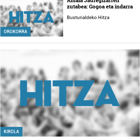
Amaia Jauregizarren
zutabea: Gogoa eta indarra
Busturialdeko Hitza
OROKORRA
KIROLA