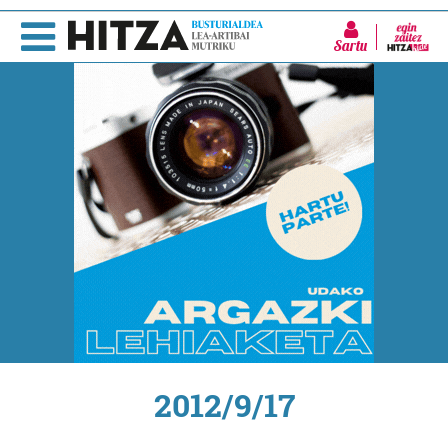
Sartu
2012/9/17