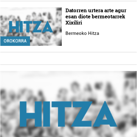
Datorren urtera arte agur
esan diote bermeotarrek
Xixiliri
Bermeoko Hitza
OROKORRA