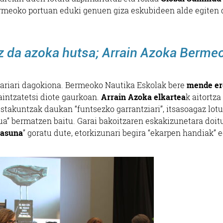
 Bermeoko portuan eduki genuen giza eskubideen alde egiten
z da azoka hutsa; Arrain Azoka Berme
e Sariari dagokiona. Bermeoko Nautika Eskolak bere
mende er
 aintzatetsi diote gaurkoan.
Arrain Azoka elkartea
k aitortza
stakuntzak daukan “funtsezko garrantziari”, itsasoagaz lot
ua” bermatzen baitu. Garai bakoitzaren eskakizunetara doitu
tasuna
” goratu dute, etorkizunari begira “ekarpen handiak” 