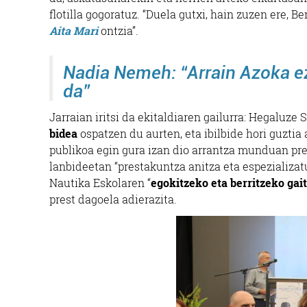
flotilla gogoratuz. “Duela gutxi, hain zuzen ere,
Aita Mari
ontzia”.
Nadia Nemeh: “Arrain Azoka e
da”
Jarraian iritsi da ekitaldiaren gailurra: Hegaluz
bidea
ospatzen du aurten, eta ibilbide hori guztia
publikoa egin gura izan dio arrantza munduan pre
lanbideetan “prestakuntza anitza eta espezializat
Nautika Eskolaren “
egokitzeko eta berritzeko gai
prest dagoela adierazita.