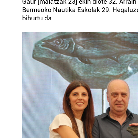
Gaur [maiatzak 23] ekin diote 32. Arrain 
Bermeoko Nautika Eskolak 29. Hegaluze 
bihurtu da.