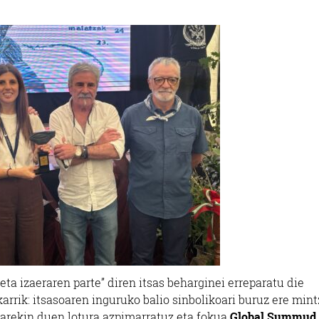
eta izaeraren parte” diren itsas beharginei erreparatu die
karrik: itsasoaren inguruko balio sinbolikoari buruz ere min
narekin duen lotura azpimarratuz eta fokua
Global Summud