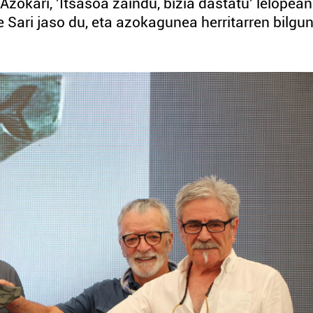
Azokari, 'Itsasoa zaindu, bizia dastatu' lelopean
Sari jaso du, eta azokagunea herritarren bilgu