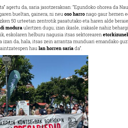
a” agertu da, saria jasotzerakoan: “Egundoko ohorea da Nau
garen bueltan, gainera; ni neu
oso harro
nago gaur hemen e
zken 50 urteetan zentrotik pasatutako eta haren alde berai
ldi modura
ulertzen dugu; izan ikasle, irakasle nahiz beharg
ik, eskolaren helburu nagusia itsas sektorearen
etorkizune
 izan da, hala, itsas zein arrantza munduari emandako guz
, aintzatespen hau
lan horren saria
da”.