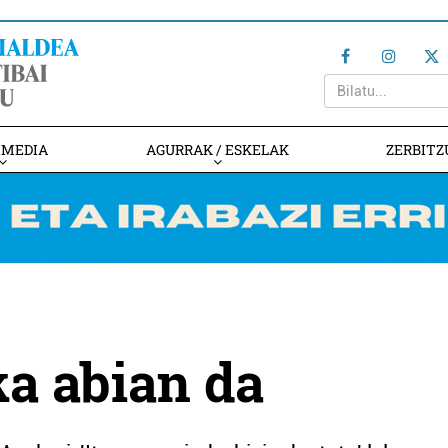
IMEDIA
AGURRAK / ESKELAK
ZERBITZ
ka abian da