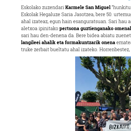
Eskolako zuzendari
Karmele San Miguel
“hunkitut
Eskolak Hegaluze Saria Jasotzea, bere 50. urtemu
ahal izateaz, egun hain esanguratsuan. Sari hau a
aletxoa ipinitako
pertsona guztienganako omena
sari hau den-denena da. Bere bidea abiatu zuenet
langileei ahalik eta formakuntzarik onena
ematea
truke zerbait bueltatu ahal izateko. Horrenbestez