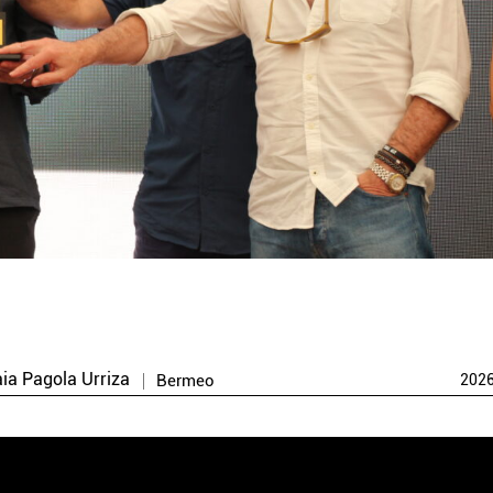
aia Pagola Urriza
Bermeo
202