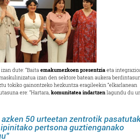
 izan dute: “Baita
emakumezkoen presentzia
eta integrazio
 maskulinizatua izan den sektore batean aukera berdintasu
ztu tokiko gainontzeko hezkuntza eragileekin “elkarlanean
utasuna ere: “Hartara,
komunitatea indartzen
lagundu du ur
 azken 50 urteetan zentrotik pasatuta
a ipinitako pertsona guztienganako
gu”