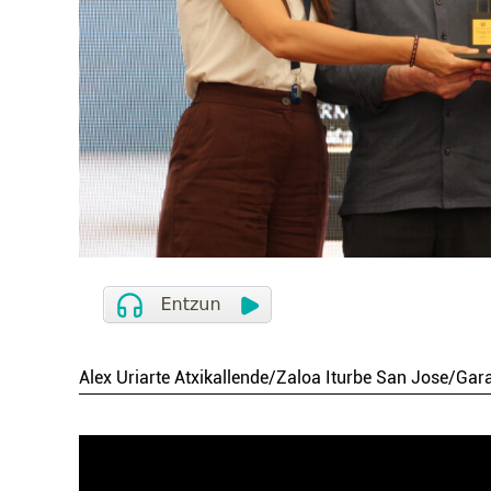
Alex Uriarte Atxikallende/Zaloa Iturbe San Jose/Gar