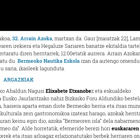
akoa,
32. Arrain Azoka
, martxan da. Gaur [maiatzak 22], La
aren irekiera eta Hegaluze Sariaren banatze ekitaldia tarte
rtaratu diren herritarrek, 12:00etatik aurrera. Arrain Azoka
zatu du.
Bermeoko Nautika Eskola
izan da autengo omendua
u saria, ikasleek lagunduta.
ARGAZKIAK
iko Ahaldun Nagusi
Elixabete Etxanobe
z eta eskualdeko
a Eusko Jaurlaritzako nahiz Bizkaiko Foru Aldundiko beste
, hasiera aparta eman diote Bermeoko herria eta itsas mu
ulturala zein gastronomikoa izateaz harago, azokak herrit
rari keinu egin dio, azoka “Bermeoren isla” dela nabarmen
meo da”. Alde horretatik, efemeride berezi hori
euskararen
kerek eta itsas arloagaz erlazionatutako berbek herriaren o