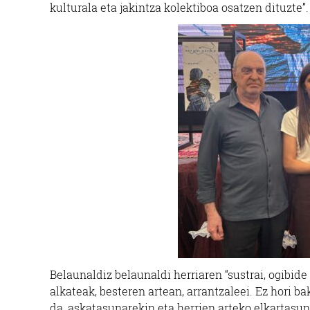
kulturala eta jakintza kolektiboa osatzen dituzte”.
Belaunaldiz belaunaldi herriaren “sustrai, ogibide 
alkateak, besteren artean, arrantzaleei. Ez hori ba
da, askatasunarekin eta herrien arteko elkartasu