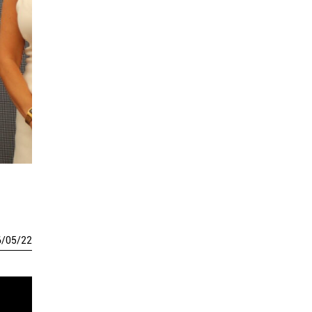
6
/
05
/
22