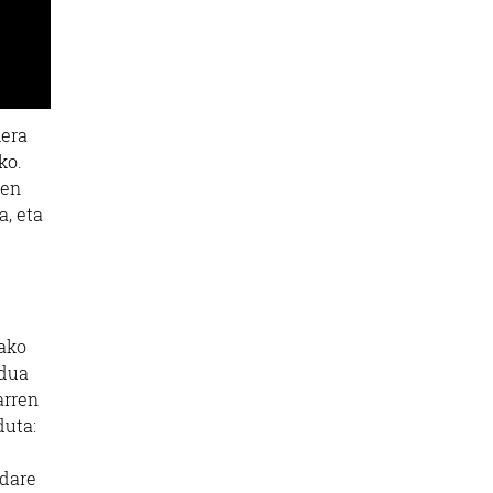
mera
ko.
ren
, eta
lako
ndua
arren
duta:
ndare