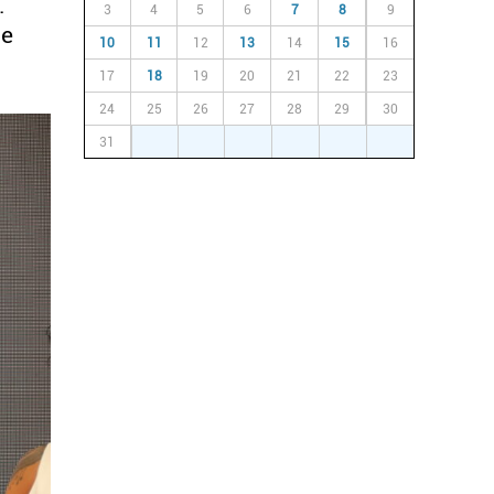
.
3
4
5
6
7
8
9
ne
10
11
12
13
14
15
16
17
18
19
20
21
22
23
24
25
26
27
28
29
30
31
1
2
3
4
5
6