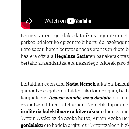
Bermeotarren agendako datarik esanguratsuenet
parkea udalerriko epizentro bihurtu da, azokagune
Bero sapari beren berotasunagaz erantzun diote be
hasiera ofiziala
Hegaluze Saria
ren banaketak tra
bertako zuzendaritza eta irakaslego taldeak jaso d
Ekitaldian egon dira
Nadia Nemeh
alkatea, Bizka
gainontzeko gobernu taldeetako kideez gain, bait
karguak ere.
Itsasoa zaindu, bizia dastatu
lelopean
ezkontzen dituen asteburuari. Nemehk, topagune k
iruditeria kolektiboa eraikitzerakoan
duen esangu
“Arrain Azoka ez da azoka hutsa; Arrain Azoka Ber
gordeleku
ere badela argitu du: “Arrantzaleen hiz