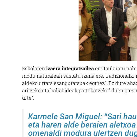
Eskolaren
izaera integratzailea
ere taularatu nahi
modu naturalean sustatu izana ere, tradizionalki
aldeko urrats esanguratsuak eginez”. Ez dute aha
aritzeko eta baliabideak partekatzeko” duen prest
urte”.
Karmele San Miguel: “Sari hau
eta haren alde beraien aletxo
omenaldi modura ulertzen du