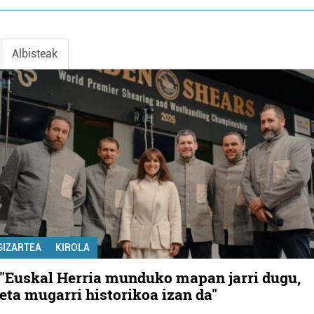
Albisteak
GIZARTEA
KIROLA
"Euskal Herria munduko mapan jarri dugu,
eta mugarri historikoa izan da"