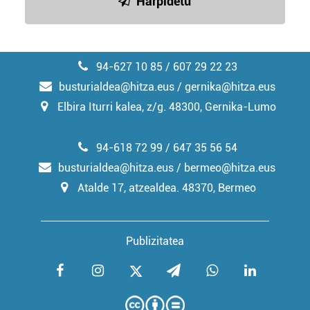
Harpidetu
94-627 10 85 / 607 29 22 23
busturialdea@hitza.eus / gernika@hitza.eus
Elbira Iturri kalea, z/g. 48300, Gernika-Lumo
94-618 72 99 / 647 35 56 54
busturialdea@hitza.eus / bermeo@hitza.eus
Atalde 17, atzealdea. 48370, Bermeo
Publizitatea