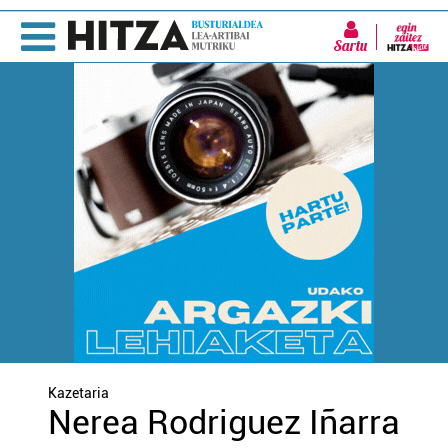
Sartu
Kazetaria
Nerea Rodriguez Iñarra