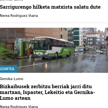
Sarrigurengo hilketa matxista salatu dute
Nerea Rodriguez Iñarra
GIZARTEA
Gernika-Lumo
Bizkaibusek zerbitzu berriak jarri ditu
martxan, Ispaster, Lekeitio eta Gernika-
Lumo artean
Nerea Rodriguez Iñarra