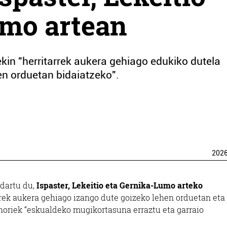
umo artean
ekin "herritarrek aukera gehiago edukiko dutela
n orduetan bidaiatzeko".
202
dartu du,
Ispaster, Lekeitio eta Gernika-Lumo arteko
arrek aukera gehiago izango dute goizeko lehen orduetan eta
oriek “eskualdeko mugikortasuna erraztu eta garraio