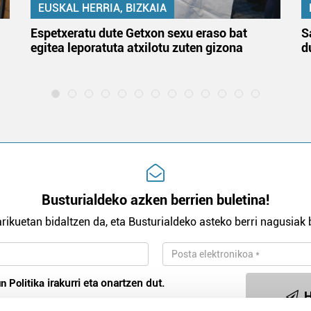
EUSKAL HERRIA, BIZKAIA
Espetxeratu dute Getxon sexu eraso bat
S
egitea leporatuta atxilotu zuten gizona
d
Busturialdeko azken berrien buletina!
rikuetan bidaltzen da, eta Busturialdeko asteko berri nagusiak b
n Politika
irakurri eta onartzen dut.
H