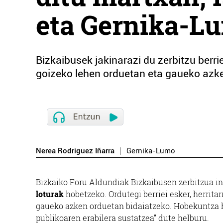
eta Gernika-L
Bizkaibusek jakinarazi du zerbitzu berri
goizeko lehen orduetan eta gaueko azke
Nerea Rodriguez Iñarra
Gernika-Lumo
Bizkaiko Foru Aldundiak Bizkaibusen zerbitzua in
loturak
hobetzeko. Ordutegi berriei esker, herrit
gaueko azken orduetan bidaiatzeko. Hobekuntza h
publikoaren erabilera sustatzea” dute helburu.