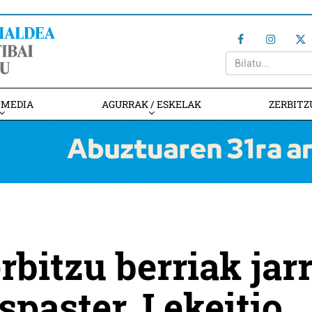
IMEDIA
AGURRAK / ESKELAK
ZERBITZ
bitzu berriak jarr
spaster, Lekeitio