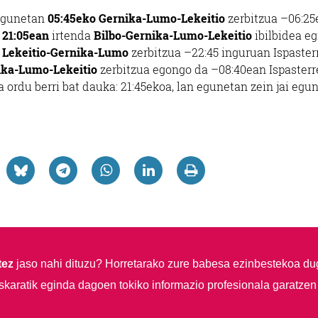
 egunetan
05:45eko Gernika-Lumo-Lekeitio
zerbitzua –06:2
o
21:05ean
irtenda
Bilbo-Gernika-Lumo-Lekeitio
ibilbidea e
 Lekeitio-Gernika-Lumo
zerbitzua –22:45 inguruan Ispaster
ika-Lumo-Lekeitio
zerbitzua egongo da –08:40ean Ispasterr
a ordu berri bat dauka: 21:45ekoa, lan egunetan zein jai egu
tez
jaso nahi dituzu?
Horretarako zure babesa ezinbestekoa du
skaratik eginda dagoen tokiko informazio profesionala garatzen