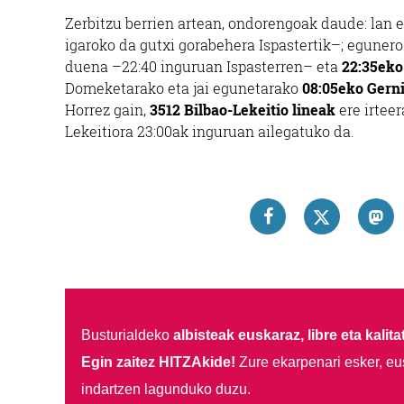
Zerbitzu berrien artean, ondorengoak daude: lan
igaroko da gutxi gorabehera Ispastertik–; eguner
duena –22:40 inguruan Ispasterren– eta
22:35eko
Domeketarako eta jai egunetarako
08:05eko Gern
Horrez gain,
3512 Bilbao-Lekeitio lineak
ere irteer
Lekeitiora 23:00ak inguruan ailegatuko da.
Busturialdeko
albisteak euskaraz, libre eta kalita
Egin zaitez HITZAkide!
Zure ekarpenari esker, eu
indartzen lagunduko duzu.