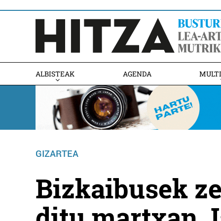
ALBISTEAK
AGENDA
MULT
GIZARTEA
Bizkaibusek zer
ditu martxan, I