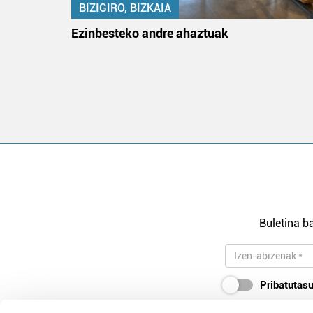
BIZIGIRO, BIZKAIA
ko itun
Ezinbesteko andre ahaztuak
Buletina ba
Pribatutasu