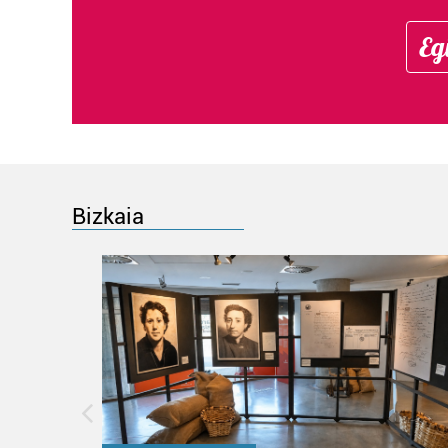
Eg
Bizkaia