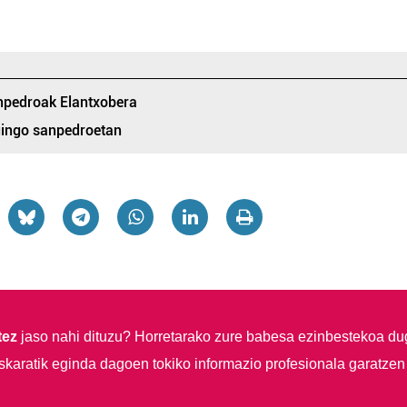
anpedroak Elantxobera
gingo sanpedroetan
tez
jaso nahi dituzu?
Horretarako zure babesa ezinbestekoa du
skaratik eginda dagoen tokiko informazio profesionala garatzen