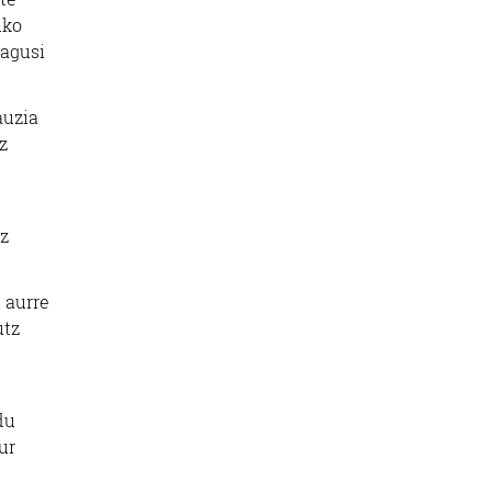
uko
nagusi
auzia
z
ez
 aurre
utz
du
ur