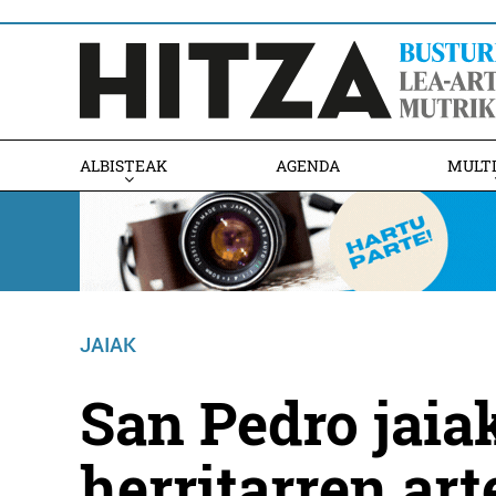
ALBISTEAK
AGENDA
MULT
JAIAK
San Pedro jaiak
herritarren art