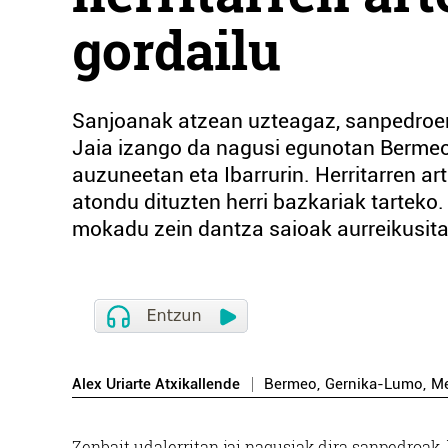
gordailu
Sanjoanak atzean uzteagaz, sanpedroen
Jaia izango da nagusi egunotan Berme
auzuneetan eta Ibarrurin. Herritarren a
atondu dituzten herri bazkariak tarteko. 
mokadu zein dantza saioak aurreikusit
Alex Uriarte Atxikallende
Bermeo
,
Gernika-Lumo
,
M
Z
enbait udalerritan jai nagusiak dira sanpedroak,