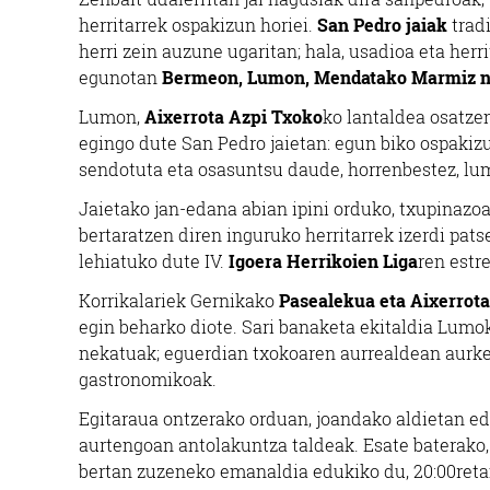
herritarrek ospakizun horiei.
San Pedro jaiak
tradi
herri zein auzune ugaritan; hala, usadioa eta herr
egunotan
Bermeon, Lumon, Mendatako Marmiz na
Lumon,
Aixerrota Azpi Txoko
ko lantaldea osatzen
egingo dute San Pedro jaietan: egun biko ospakizu
sendotuta eta osasuntsu daude, horrenbestez, lum
Jaietako jan-edana abian ipini orduko, txupinazoa
bertaratzen diren inguruko herritarrek izerdi pats
lehiatuko dute IV.
Igoera Herrikoien Liga
ren estr
Korrikalariek Gernikako
Pasealekua eta Aixerrota
egin beharko diote. Sari banaketa ekitaldia Lumo
nekatuak; eguerdian txokoaren aurrealdean aurke
gastronomikoak.
Egitaraua ontzerako orduan, joandako aldietan ed
aurtengoan antolakuntza taldeak. Esate baterako
bertan zuzeneko emanaldia edukiko du, 20:00retan 