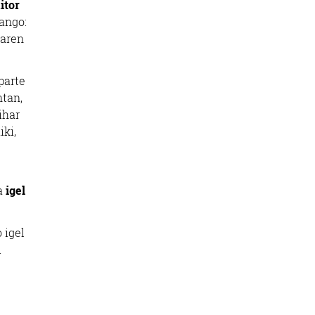
itor
ango:
iaren
parte
ntan,
ihar
ki,
ia
igel
 igel
i