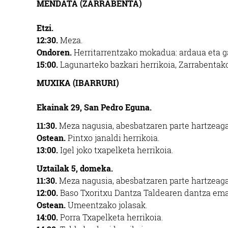
MENDATA (ZARRABENTA)
Etzi.
12:30.
Meza.
Ondoren.
Herritarrentzako mokadua: ardaua eta ga
15:00.
Lagunarteko bazkari herrikoia, Zarrabentak
MUXIKA (IBARRURI)
Ekainak 29,
San Pedro Eguna.
11:30.
Meza nagusia,
abesbatzaren parte
hartzeaga
Ostean.
Pintxo janaldi herrikoia.
13:00.
Igel joko txapelketa herrikoia.
Uztailak 5, domeka.
11:30.
Meza nagusia,
abesbatzaren parte hartzeaga
12:00.
Baso Txoritxu Dantza Taldearen dantza
ema
Ostean.
Umeentzako jolasak.
14:00.
Porra Txapelketa
herrikoia.