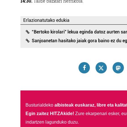
14:30.
Talde bazkari herrikoia.
Erlazionatutako edukia
“Bertoko kirolari” lekua eginda datoz aurten s
Sanjoanetan hasitako jaiak gora baino ez du e
Busturialdeko
albisteak euskaraz, libre eta kalita
Egin zaitez HITZAkide!
Zure ekarpenari esker, eu
indartzen lagunduko duzu.