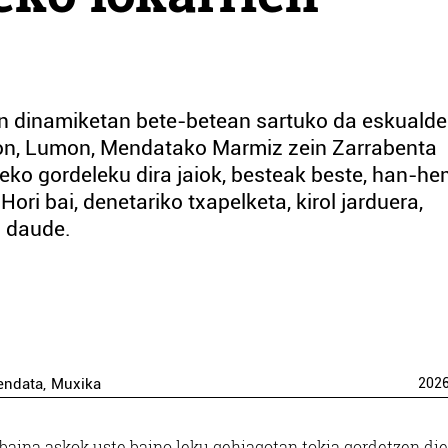
 dinamiketan bete-betean sartuko da eskualde
on, Lumon, Mendatako Marmiz zein Zarrabenta
rteko gordeleku dira jaiok, besteak beste, han-h
Hori bai, denetariko txapelketa, kirol jarduera,
a daude.
endata
,
Muxika
202
 baina askok uste baino leku gehiagotan tokia gordetzen die