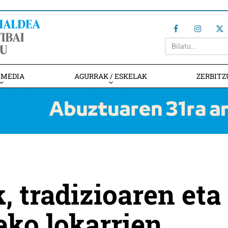
IMEDIA
AGURRAK / ESKELAK
ZERBITZ
, tradizioaren eta
eko lokarrien