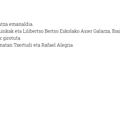
ntza emanaldia.
sikak eta Lilibertso Bertso Eskolako Asier
Galarza, Ibai
k girotuta.
onatan
Txertudi eta Rafael Alegria.