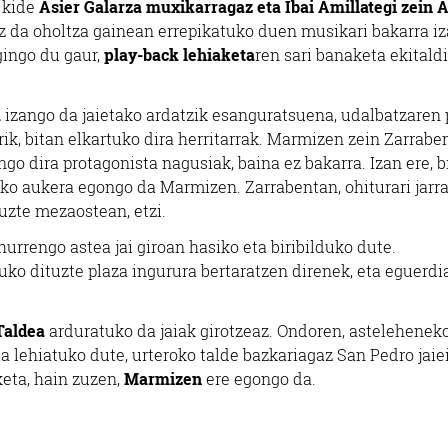
o kide
Asier Galarza muxikarragaz eta Ibai Amillategi zein A
z da oholtza gainean errepikatuko duen musikari bakarra iz
gingo du gaur,
play-back lehiaketa
ren sari banaketa ekitald
a
izango da jaietako ardatzik esanguratsuena, udalbatzaren 
k, bitan elkartuko dira herritarrak. Marmizen zein Zarrabe
ngo dira protagonista nagusiak, baina ez bakarra. Izan ere, b
o aukera egongo da Marmizen. Zarrabentan, ohiturari jarrai
uzte mezaostean, etzi.
urrengo astea jai giroan hasiko eta biribilduko dute.
ko dituzte plaza ingurura bertaratzen direnek, eta eguerd
Taldea
arduratuko da jaiak girotzeaz. Ondoren, asteleheneko
a lehiatuko dute, urteroko talde bazkariagaz San Pedro jaie
eta, hain zuzen,
Marmizen
ere egongo da.