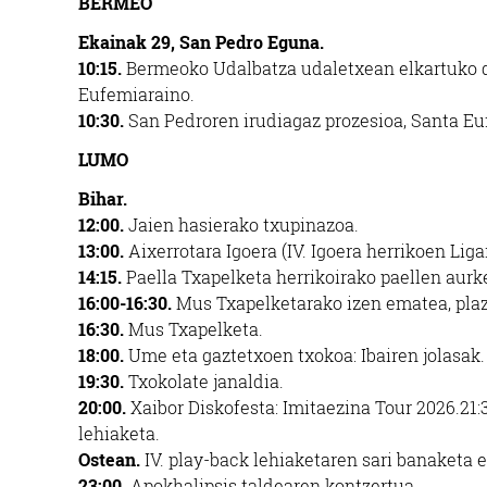
BERMEO
Ekainak 29,
San Pedro Eguna.
10:15.
Bermeoko Udalbatza
udaletxean elkartuko da
Eufemiaraino.
10:30.
San Pedroren irudiagaz prozesioa, Santa Eu
LUMO
Bihar.
12:00.
Jaien hasierako
txupinazoa.
13:00.
Aixerrotara Igoera
(IV. Igoera herrikoen
Liga
14:15.
Paella Txapelketa
herrikoirako paellen
aurk
16:00-16:30.
Mus
Txapelketarako izen
ematea, pla
16:30.
Mus Txapelketa.
18:00.
Ume eta gaztetxoen
txokoa: Ibairen jolasak.
19:30.
Txokolate janaldia.
20:00.
Xaibor Diskofesta:
Imitaezina Tour 2026.
21:
lehiaketa.
Ostean
.
IV. play-back lehiaketaren sari banaketa
e
23:00.
Apokhalipsis taldearen kontzertua.