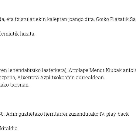
, eta txistulariekin kalejiran joango dira, Goiko Plazatik S
femiatik hasita.
ren lehendabiziko lasterketa), Arrolape Mendi Klubak antol
ezpena, Aixerrota Azpi txokoaren
aurrealdean.
zako
txosnan.
30.
Adin guztietako
herritarrei zuzendutako IV. play-back
kitaldia.