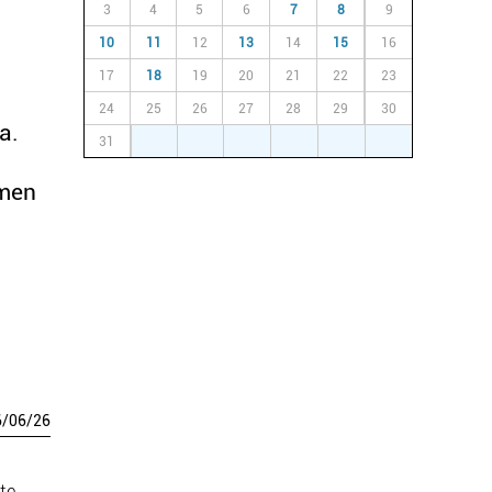
3
4
5
6
7
8
9
10
11
12
13
14
15
16
17
18
19
20
21
22
23
24
25
26
27
28
29
30
a.
31
1
2
3
4
5
6
emen
6
/
06
/
26
te