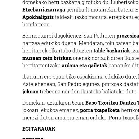
domekako herri bazkaria girotuko du, Lilibertsok
Etxebarriazarraga
gernika-lumotarrekin batera. E
Apokhalipsis
taldeak, iazko modura, errepikatu e
hondarrean.
Bermeotarrei dagokienez, San Pedroren
prozesio
hartzea edukiko duena. Mendatan, toki batean bari
herritarrek elkartuko dituzten
talde bazkariak
iza
musean zein briskan
onenak nortzuk diren ikustek
herritarrentzako
ardaua eta gailetak
banatuko dit
Ibarrurin ere egun biko ospakizuna edukiko dute; h
Astelehenean, San Pedro egunez, pintxoak dastatu
jokoan
trebeena nor den ikusteko baliatuko dute.
Domekan, uztailaren 5ean,
Baso Txoritxu Dantza 
jokoari lekukoa emanez,
porra txapelketa
herrikoi
merezi duten amaiera eman orduko. Porra txapelk
EGITARAUAK