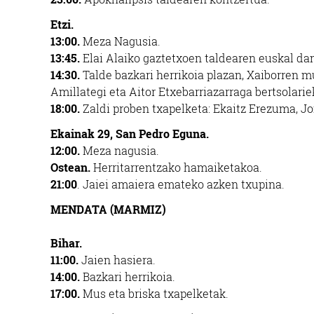
Etzi.
13:00
.
Meza Nagusia.
13:45.
Elai Alaiko gaztetxoen taldearen euskal da
14:30.
Talde bazkari herrikoia plazan, Xaiborren
mu
Amillategi eta Aitor Etxebarriazarraga bertsolarie
18:00.
Zaldi proben txapelketa: Ekaitz Erezuma, J
Ekainak 29,
San Pedro Eguna.
12:00.
Meza nagusia.
Ostean.
Herritarrentzako
hamaiketakoa.
21:00
.
Jaiei amaiera emateko azken txupina.
MENDATA (MARMIZ)
Bihar.
11:00.
Jaien hasiera.
14:00.
Bazkari herrikoia.
17:00.
Mus eta briska
txapelketak.