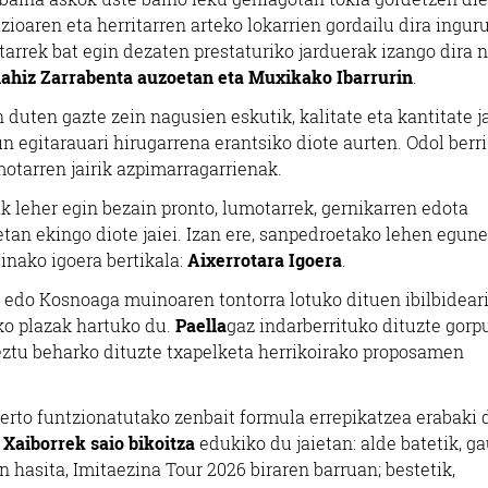
zioaren eta herritarren arteko lokarrien gordailu dira ingur
itarrek bat egin dezaten prestaturiko jarduerak izango dira 
hiz Zarrabenta auzoetan eta Muxikako Ibarrurin
.
 duten gazte zein nagusien eskutik, kalitate eta kantitate j
n egitarauari hirugarrena erantsiko diote aurten. Odol berri
otarren jairik azpimarragarrienak.
k leher egin bezain pronto, lumotarrek, gernikarren edota
etan ekingo diote jaiei. Izan ere, sanpedroetako lehen egun
einako igoera bertikala:
Aixerrotara Igoera
.
edo Kosnoaga muinoaren tontorra lotuko dituen ibilbideari
ko plazak hartuko du.
Paella
gaz indarberrituko dituzte gorp
ztu beharko dituzte txapelketa herrikoirako proposamen
erto funtzionatutako zenbait formula errepikatzea erabaki 
,
Xaiborrek saio bikoitza
edukiko du jaietan: alde batetik, ga
hasita, Imitaezina Tour 2026 biraren barruan; bestetik,