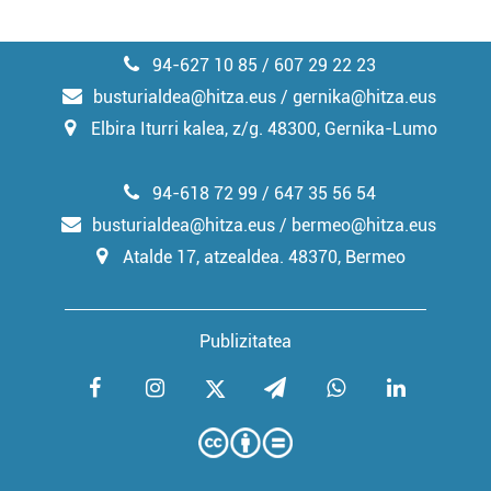
94-627 10 85 / 607 29 22 23
busturialdea@hitza.eus / gernika@hitza.eus
Elbira Iturri kalea, z/g. 48300, Gernika-Lumo
94-618 72 99 / 647 35 56 54
busturialdea@hitza.eus / bermeo@hitza.eus
Atalde 17, atzealdea. 48370, Bermeo
Publizitatea