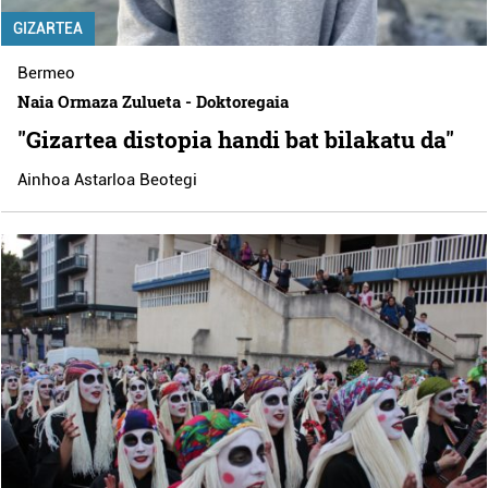
GIZARTEA
Bermeo
Naia Ormaza Zulueta - Doktoregaia
"Gizartea distopia handi bat bilakatu da"
Ainhoa Astarloa Beotegi