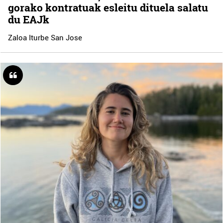
gorako kontratuak esleitu dituela salatu
du EAJk
Zaloa Iturbe San Jose