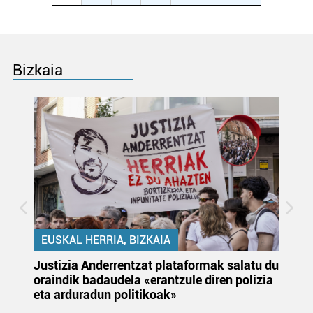
Bizkaia
EUSKAL HERRIA, BIZKAIA
Justizia Anderrentzat plataformak salatu du
Eu
oraindik badaudela «erantzule diren polizia
‘E
eta arduradun politikoak»