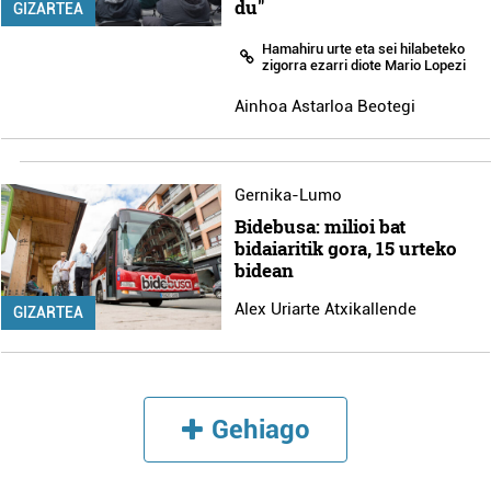
du"
GIZARTEA
Hamahiru urte eta sei hilabeteko
zigorra ezarri diote Mario Lopezi
Ainhoa Astarloa Beotegi
Gernika-Lumo
Bidebusa: milioi bat
bidaiaritik gora, 15 urteko
bidean
Alex Uriarte Atxikallende
GIZARTEA
Gehiago