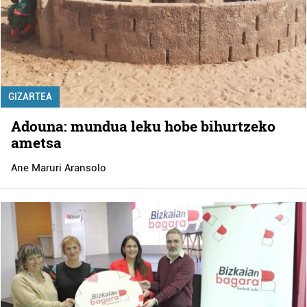
GIZARTEA
Adouna: mundua leku hobe bihurtzeko
ametsa
Ane Maruri Aransolo