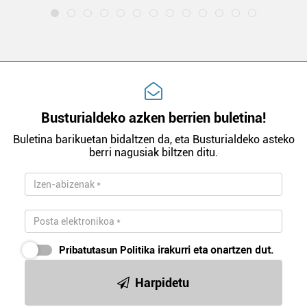
Busturialdeko azken berrien buletina!
Buletina barikuetan bidaltzen da, eta Busturialdeko asteko
berri nagusiak biltzen ditu.
Pribatutasun Politika
irakurri eta onartzen dut.
Harpidetu