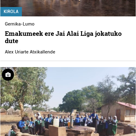
KIROLA
Gernika-Lumo
Emakumeek ere Jai Alai Liga jokatuko
dute
Alex Uriarte Atxikallende