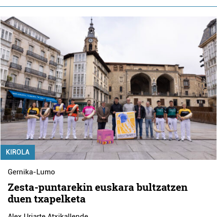
KIROLA
Gernika-Lumo
Zesta-puntarekin euskara bultzatzen
duen txapelketa
Alex Uriarte Atxikallende