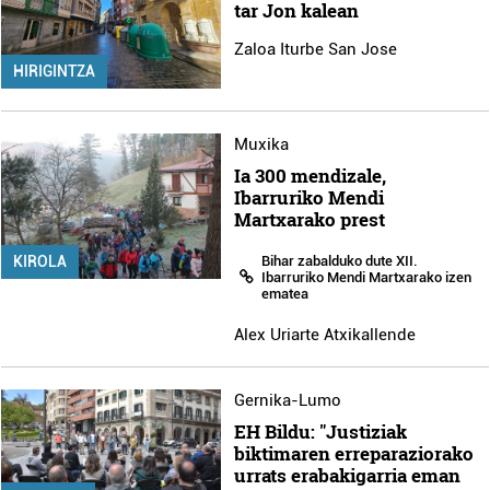
tar Jon kalean
Zaloa Iturbe San Jose
HIRIGINTZA
Muxika
Ia 300 mendizale,
Ibarruriko Mendi
Martxarako prest
Bihar zabalduko dute XII.
KIROLA
Ibarruriko Mendi Martxarako izen
ematea
Alex Uriarte Atxikallende
Gernika-Lumo
EH Bildu: "Justiziak
biktimaren erreparaziorako
urrats erabakigarria eman