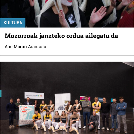
KULTURA
Mozorroak janzteko ordua ailegatu da
Ane Maruri Aransolo