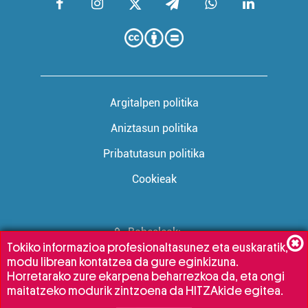
Argitalpen politika
Aniztasun politika
Pribatutasun politika
Cookieak
Babesleak:
Tokiko informazioa profesionaltasunez eta euskaratik,
modu librean kontatzea da gure eginkizuna.
Horretarako zure ekarpena beharrezkoa da, eta ongi
maitatzeko modurik zintzoena da HITZAkide egitea.