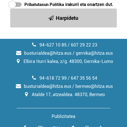
Pribatutasun Politika
irakurri eta onartzen dut.
Harpidetu
94-627 10 85 / 607 29 22 23
busturialdea@hitza.eus / gernika@hitza.eus
Elbira Iturri kalea, z/g. 48300, Gernika-Lumo
94-618 72 99 / 647 35 56 54
busturialdea@hitza.eus / bermeo@hitza.eus
Atalde 17, atzealdea. 48370, Bermeo
Publizitatea