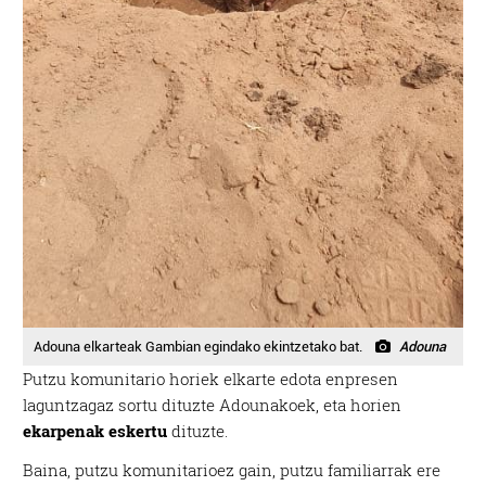
Adouna elkarteak Gambian egindako ekintzetako bat.
Adouna
Putzu komunitario horiek elkarte edota enpresen
laguntzagaz sortu dituzte Adounakoek, eta horien
ekarpenak eskertu
dituzte.
Baina, putzu komunitarioez gain, putzu familiarrak ere