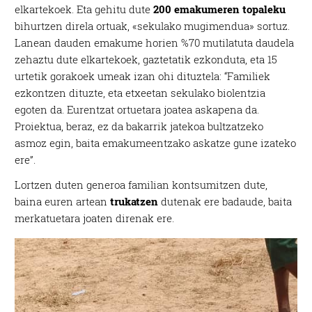
elkartekoek. Eta gehitu dute
200 emakumeren topaleku
bihurtzen direla ortuak, «sekulako mugimendua» sortuz.
Lanean dauden emakume horien %70 mutilatuta daudela
zehaztu dute elkartekoek, gaztetatik ezkonduta, eta 15
urtetik gorakoek umeak izan ohi dituztela: “Familiek
ezkontzen dituzte, eta etxeetan sekulako biolentzia
egoten da. Eurentzat ortuetara joatea askapena da.
Proiektua, beraz, ez da bakarrik jatekoa bultzatzeko
asmoz egin, baita emakumeentzako askatze gune izateko
ere”.
Lortzen duten generoa familian kontsumitzen dute,
baina euren artean
trukatzen
dutenak ere badaude, baita
merkatuetara joaten direnak ere.