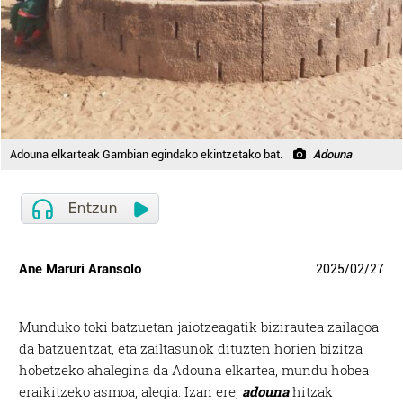
Adouna elkarteak Gambian egindako ekintzetako bat.
Adouna
Ane Maruri Aransolo
2025
/
02
/
27
M
unduko toki batzuetan jaiotzeagatik bizirautea zailagoa
da batzuentzat, eta zailtasunok dituzten horien bizitza
hobetzeko ahalegina da Adouna elkartea, mundu hobea
eraikitzeko asmoa, alegia. Izan ere,
adouna
hitzak