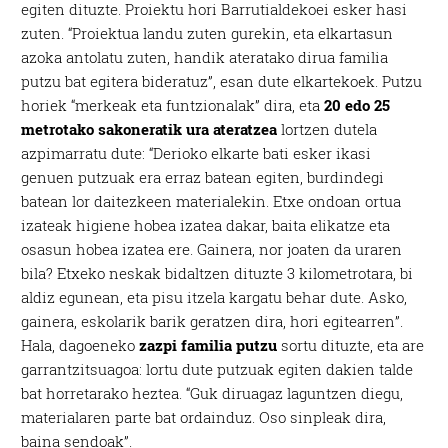
egiten dituzte. Proiektu hori Barrutialdekoei esker hasi
zuten. “Proiektua landu zuten gurekin, eta elkartasun
azoka antolatu zuten, handik ateratako dirua familia
putzu bat egitera bideratuz”, esan dute elkartekoek. Putzu
horiek “merkeak eta funtzionalak” dira, eta
20 edo 25
metrotako sakoneratik ura ateratzea
lortzen dutela
azpimarratu dute: “Derioko elkarte bati esker ikasi
genuen putzuak era erraz batean egiten, burdindegi
batean lor daitezkeen materialekin. Etxe ondoan ortua
izateak higiene hobea izatea dakar, baita elikatze eta
osasun hobea izatea ere. Gainera, nor joaten da uraren
bila? Etxeko neskak bidaltzen dituzte 3 kilometrotara, bi
aldiz egunean, eta pisu itzela kargatu behar dute. Asko,
gainera, eskolarik barik geratzen dira, hori egitearren”.
Hala, dagoeneko
zazpi familia putzu
sortu dituzte, eta are
garrantzitsuagoa: lortu dute putzuak egiten dakien talde
bat horretarako heztea. “Guk diruagaz laguntzen diegu,
materialaren parte bat ordainduz. Oso sinpleak dira,
baina sendoak”.