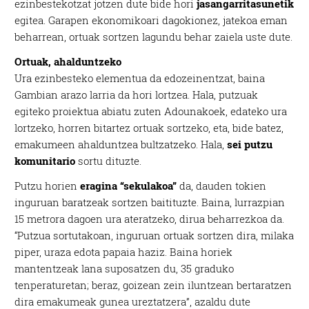
ezinbestekotzat jotzen dute bide hori
jasangarritasunetik
egitea. Garapen ekonomikoari dagokionez, jatekoa eman
beharrean, ortuak sortzen lagundu behar zaiela uste dute.
Ortuak, ahalduntzeko
Ura ezinbesteko elementua da edozeinentzat, baina
Gambian arazo larria da hori lortzea. Hala, putzuak
egiteko proiektua abiatu zuten Adounakoek, edateko ura
lortzeko, horren bitartez ortuak sortzeko, eta, bide batez,
emakumeen ahalduntzea bultzatzeko. Hala,
sei putzu
komunitario
sortu dituzte.
Putzu horien
eragina “sekulakoa”
da, dauden tokien
inguruan baratzeak sortzen baitituzte. Baina, lurrazpian
15 metrora dagoen ura ateratzeko, dirua beharrezkoa da.
“Putzua sortutakoan, inguruan ortuak sortzen dira, milaka
piper, uraza edota papaia haziz. Baina horiek
mantentzeak lana suposatzen du, 35 graduko
tenperaturetan; beraz, goizean zein iluntzean bertaratzen
dira emakumeak gunea ureztatzera”, azaldu dute