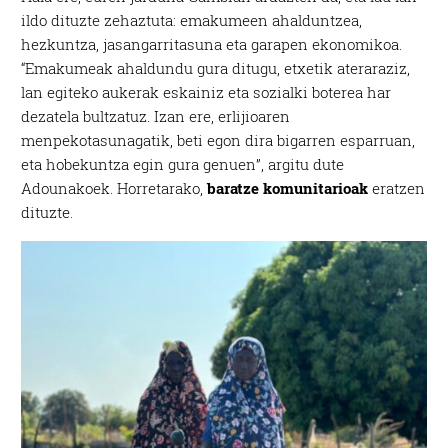
ildo dituzte zehaztuta: emakumeen ahalduntzea,
hezkuntza, jasangarritasuna eta garapen ekonomikoa.
“Emakumeak ahaldundu gura ditugu, etxetik ateraraziz,
lan egiteko aukerak eskainiz eta sozialki boterea har
dezatela bultzatuz. Izan ere, erlijioaren
menpekotasunagatik, beti egon dira bigarren esparruan,
eta hobekuntza egin gura genuen”, argitu dute
Adounakoek. Horretarako,
baratze komunitarioak
eratzen
dituzte.