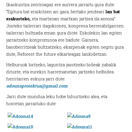
Ikaskuntza zentroagaz ere aurrera jarraitu gura dute:
“Egitura bat eraikitzen ari gara, bertako jendeari
lan bat
erakusteko,
eta martxoan martxan jartzea da asmoa”.
Josteko tailerrari dagokionez, konpresa berrerabilgarrien
tailerrari bultzada eman gura diote. Eskolekin lan egiten
jarraitzeko konpromisoa ere badute. Gainera,
basoberritzeak bultzatzeko, ekarpenak egiten segitu gura
dute, Reforest the future elkarteagaz lankidetzan.
Helburuok lortzeko, laguntza jasotzeko bideak zabalik
dituzte, eta eurekin harremanetan jartzeko helbidea
herritarren eskura jarri dute:
adounaproiektua@gmail.com
.
Jarri dute mundua leku hobe bihurtzeko alea, eta
horretan jarraituko dute
.