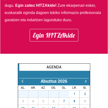
dugu.
Egin zaitez HITZAkide!
Zure ekarpenari esker,
euskaratik eginda dagoen tokiko informazio profesionala
garatzen eta indartzen lagunduko duzu.
Egin HITZAkide
AGENDA
Abuztua 2026
AL.
AR.
AZ.
OG.
OL.
LR.
IG.
27
28
29
30
31
1
2
3
4
5
6
7
8
9