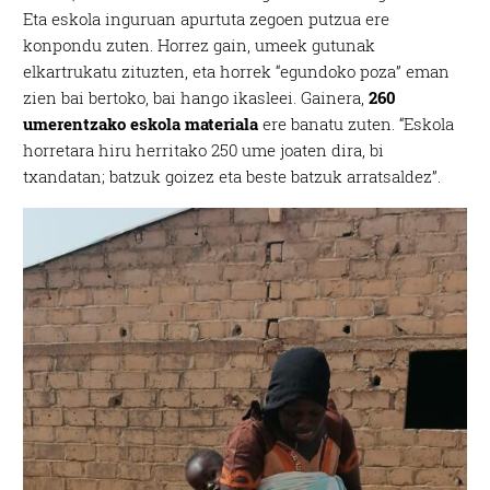
Eta eskola inguruan apurtuta zegoen putzua ere
konpondu zuten. Horrez gain, umeek gutunak
elkartrukatu zituzten, eta horrek “egundoko poza” eman
zien bai bertoko, bai hango ikasleei. Gainera,
260
umerentzako eskola materiala
ere banatu zuten. “Eskola
horretara hiru herritako 250 ume joaten dira, bi
txandatan; batzuk goizez eta beste batzuk arratsaldez”.