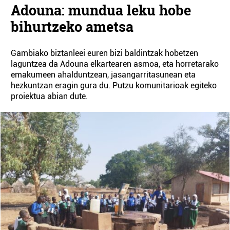
Adouna: mundua leku hobe
bihurtzeko ametsa
Gambiako biztanleei euren bizi baldintzak hobetzen
laguntzea da Adouna elkartearen asmoa, eta horretarako
emakumeen ahalduntzean, jasangarritasunean eta
hezkuntzan eragin gura du. Putzu komunitarioak egiteko
proiektua abian dute.