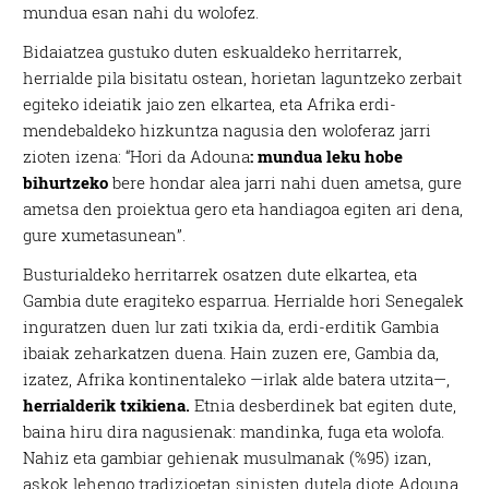
mundua esan nahi du wolofez.
Bidaiatzea gustuko duten eskualdeko herritarrek,
herrialde pila bisitatu ostean, horietan laguntzeko zerbait
egiteko ideiatik jaio zen elkartea, eta Afrika erdi-
mendebaldeko hizkuntza nagusia den woloferaz jarri
zioten izena: “Hori da Adouna
: mundua leku hobe
bihurtzeko
bere hondar alea jarri nahi duen ametsa, gure
ametsa den proiektua gero eta handiagoa egiten ari dena,
gure xumetasunean”.
Busturialdeko herritarrek osatzen dute elkartea, eta
Gambia dute eragiteko esparrua. Herrialde hori Senegalek
inguratzen duen lur zati txikia da, erdi-erditik Gambia
ibaiak zeharkatzen duena. Hain zuzen ere, Gambia da,
izatez, Afrika kontinentaleko —irlak alde batera utzita—,
herrialderik txikiena.
Etnia desberdinek bat egiten dute,
baina hiru dira nagusienak: mandinka, fuga eta wolofa.
Nahiz eta gambiar gehienak musulmanak (%95) izan,
askok lehengo tradizioetan sinisten dutela diote Adouna