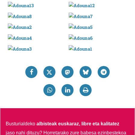
Busturialdeko
albisteak euskaraz, libre eta kalitatez
jaso nahi dituzu?
Horretarako zure babesa ezinbestekoa