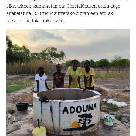
elkartekoek, xamanetan eta. Herrialdearen erdia dago
alfabetatuta, 15 urtetik aurrerako biztanleen erdiak
bakarrik baitaki irakurtzen.