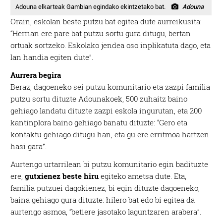
Adouna elkarteak Gambian egindako ekintzetako bat.
Adouna
Orain, eskolan beste putzu bat egitea dute aurreikusita:
“Herrian ere pare bat putzu sortu gura ditugu, bertan
ortuak sortzeko. Eskolako jendea oso inplikatuta dago, eta
lan handia egiten dute”.
Aurrera begira
Beraz, dagoeneko sei putzu komunitario eta zazpi familia
putzu sortu dituzte Adounakoek, 500 zuhaitz baino
gehiago landatu dituzte zazpi eskola ingurutan, eta 200
kantinplora baino gehiago banatu dituzte: “Gero eta
kontaktu gehiago ditugu han, eta gu ere erritmoa hartzen
hasi gara”.
Aurtengo urtarrilean bi putzu komunitario egin badituzte
ere,
gutxienez beste hiru
egiteko ametsa dute. Eta,
familia putzuei dagokienez, bi egin dituzte dagoeneko,
baina gehiago gura dituzte: hilero bat edo bi egitea da
aurtengo asmoa, “betiere jasotako laguntzaren arabera”.