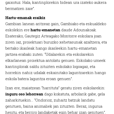
gaixotuz. Hala, kantinplorekin bidean
ura izateko aukera
bermatzen zaie”.
Hartu-emanak eraikiz
Gambian lanean aritzeaz gain, Gambiako eta eskualdeko
eskolekin ere
hartu-emanetan
daude Adounakoak.
Esaterako, Gautegiz Arteagako Montorre eskolara joan
ziren iaz, proiektuari buruzko xehetasunak azaltzera, eta
bertako ikasleak hango ikasleekin hartu-emanetan
jartzea erabaki zuten: “Udalarekin eta eskolarekin
elkarlanean proiektua antolatu genuen. Eskolako umeek
kantinplorak saldu zituzten eskolako logoagaz, eta
horrekin nahiz udalak eskainitako laguntzarekin hango
eskola batera laguntza eroan genuen”.
Izan ere, maiatzean “harrituta” geratu ziren eskolarekin:
inguru oso lehorrean
dago kokatuta, arbolarik gabe, gela
zaharkituekin… “Ondorioz, zuhaitz batzuk landatu
genituen, baina animaliek jan zituzten. Beraz, ingurua
hesitu, eta berriro landaketak egin behar izan genituen”.