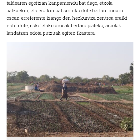
taldearen egoitzan kanpamendu bat dago, etxola
produktuak garatzeko. Zure datuak nork eta zertarako
batzuekin, eta eraikin bat sortuko dute bertan: inguru
erabiltzen dituen hauta dezakezu.
osoan erreferente izango den hezkuntza zentroa eraiki
nahi dute, eskoletako umeak bertara joateko, arbolak
Bazkide batzuek ez dizute baimenik eskatzen, eta beren
landatzen edota putzuak egiten ikastera.
interes komertzial legitimoetan babesten dira. Ikusi gure
bazkideen zerrenda, beren ustez zein helburutarako
duten interes legitimoa eta horren aurka nola egin
dezakezun ikusteko.
Lortu zure datu pertsonalak prozesatzeko moduari
buruzko informazio gehiago eta ezarri zure lehentasunak
datuen atalean. Edozein unetan alda edo ken dezakezu
zure baimena Cookieen adierazpenean.
Webgune honek cookie propioak eta hirugarrenen cookie-
fitxategiak erabiltzen ditu. Zure esperientzia eta
zerbitzuak hobetzeko asmoz, cookie teknologiaz
baliatzen gara. Ohar hau onartuz gero, teknologia hori