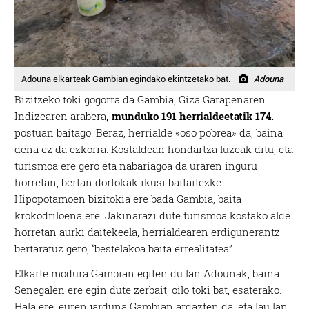
Adouna elkarteak Gambian egindako ekintzetako bat.
Adouna
Bizitzeko toki gogorra da Gambia, Giza Garapenaren
Indizearen arabera
, munduko 191 herrialdeetatik 174.
postuan baitago. Beraz, herrialde «oso pobrea» da, baina
dena ez da ezkorra. Kostaldean hondartza luzeak ditu, eta
turismoa ere gero eta nabariagoa da uraren inguru
horretan, bertan dortokak ikusi baitaitezke.
Hipopotamoen bizitokia ere bada Gambia, baita
krokodriloena ere. Jakinarazi dute turismoa kostako alde
horretan aurki daitekeela, herrialdearen erdigunerantz
bertaratuz gero, “bestelakoa baita errealitatea”.
Elkarte modura Gambian egiten du lan Adounak, baina
Senegalen ere egin dute zerbait, oilo toki bat, esaterako.
Hala ere, euren jarduna Gambian ardazten da, eta lau lan