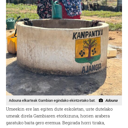
Adouna elkarteak Gambian egindako ekintzetako bat.
Adouna
Umeekin ere lan egiten dute eskoletan, uste dutelako
umeak direla Gambiaren etorkizuna, horien arabera
garatuko baita gero eremua. Begirada horri tiraka,