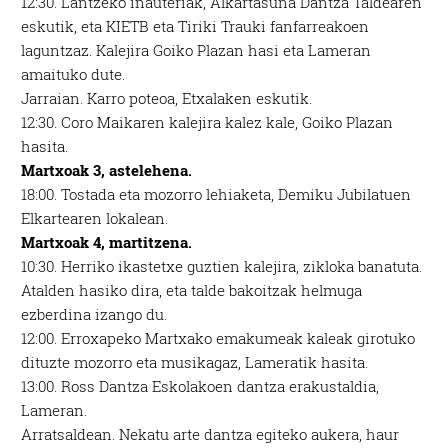
12:30.
Lantzeko inauteriak, Alkartasuna Dantza Taldearen
eskutik, eta KIETB eta Tiriki Trauki fanfarreakoen
laguntzaz. Kalejira Goiko Plazan hasi eta Lameran
amaituko dute.
Jarraian.
Karro poteoa, Etxalaken eskutik.
12:30.
Coro Maikaren kalejira kalez kale, Goiko Plazan
hasita.
Martxoak 3, astelehena.
18:00.
Tostada eta mozorro lehiaketa, Demiku Jubilatuen
Elkartearen lokalean.
Martxoak 4, martitzena.
10:30.
Herriko ikastetxe guztien kalejira, zikloka banatuta.
Atalden hasiko dira, eta talde bakoitzak helmuga
ezberdina izango du.
12:00.
Erroxapeko Martxako emakumeak kaleak girotuko
dituzte mozorro eta musikagaz, Lameratik hasita.
13:00.
Ross Dantza Eskolakoen dantza erakustaldia,
Lameran.
Arratsaldean. Nekatu
arte
dantza egiteko aukera, haur