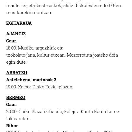
inauteriei, eta, beste askok, aldiz diskofesten edo DJ-en
musikarekin dantzan
.
EGITARAUA
AJANGIZ
Gaur.
18:00.
Musika, argazkiak eta
txokolate jana, kultur etxean. Mozorrotuta joateko deia
egin dute.
ARRATZU
Astelehena, martxoak 3
19:00.
Xaibor Disko Festa, plazan.
BERMEO
Gaur.
20:00.
Goiko Plazatik hasita, kalejira Kanta Kanta Lorue
taldearekin.
Bihar.