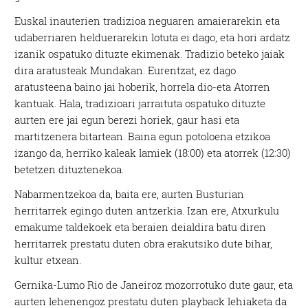
Euskal inauterien tradizioa neguaren amaierarekin eta
udaberriaren helduerarekin lotuta ei dago, eta hori ardatz
izanik ospatuko dituzte ekimenak. Tradizio beteko jaiak
dira aratusteak Mundakan. Eurentzat, ez dago
aratusteena baino jai hoberik, horrela dio-eta Atorren
kantuak. Hala, tradizioari jarraituta ospatuko dituzte
aurten ere jai egun berezi horiek, gaur hasi eta
martitzenera bitartean. Baina egun potoloena etzikoa
izango da, herriko kaleak lamiek (18:00) eta atorrek (12:30)
betetzen dituztenekoa.
Nabarmentzekoa da, baita ere, aurten Busturian
herritarrek egingo duten antzerkia. Izan ere, Atxurkulu
emakume taldekoek eta beraien deialdira batu diren
herritarrek prestatu duten obra erakutsiko dute bihar,
kultur etxean.
Gernika-Lumo Rio de Janeiroz mozorrotuko dute gaur, eta
aurten lehenengoz prestatu duten playback lehiaketa da