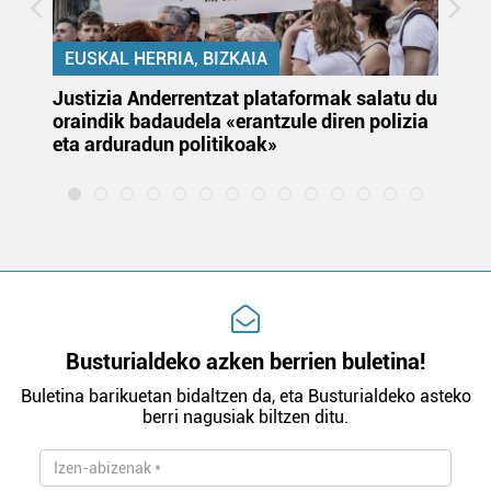
EUSKAL HERRIA, BIZKAIA
Justizia Anderrentzat plataformak salatu du
Eu
oraindik badaudela «erantzule diren polizia
‘E
eta arduradun politikoak»
Busturialdeko azken berrien buletina!
Buletina barikuetan bidaltzen da, eta Busturialdeko asteko
berri nagusiak biltzen ditu.