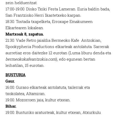
zein helduentzat.
17:00-19:00.
Disko Txiki Festa Lameran. Euria baldin bada,
San Frantzisko Herri Ikastetxeko karpan.
18:30.
Tostada txapelketa, Erroxape Emakumeen
Elkartearen lokalean.
Martxoak 8, zapatua.
21:30.
Vade Retro jaialdia
Bermeoko Kafe
Antzokian,
Spookypheria Productions elkarteak antolatuta. Sarrerak
aurretiaz eros daitezke 12 eurotan (Luma liburu denda eta
bermeokokafeantzokia.com
), edo egunean bertan
leihatilan, 15 eurotan.
BUSTURIA
Gaur.
16:00.
Guraso elkarteak antolatuta, tailerrak eta
txokolatea, Altamiran.
19:00.
Mozorroen jaia, kultur etxean.
Bihar.
19:00.
Busturiko aratusteak, kultur etxean, Atxurkulu