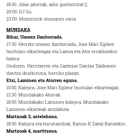
18:30.
Jolas jatorrak, adin guztientzat.Ç
20:00.
DJ Gu.
23:00.
Mozorrorik onenaren saria.
MUNDAKA
Bihar, Umeen Danborrada.
17:30.
Herriko umeen danborrada, Jose Mari Egileor
txistulari elkarteagaz eta Lamia eta Ator erraldoiekin
batera.
Ondoren.
Herritarren eta Gaztezar Dantza Taldearen
dantza ikuskizuna, herriko plazan.
Etzi, Laminen eta Atorren eguna.
10:00.
Kalejira, Jose Mari Egileor txistulari elkarteagaz.
12:30.
Mundakako Atorrak.
18:00.
Mundakako Laminen kalejira, Mundakako
Laminen elkarteak antolatuta.
Martxoak 3, astelehena.
18:30.
Kalejira eta buruhandiak, Katius-K Zabal Bandekin.
Martxoak 4, martitzena.