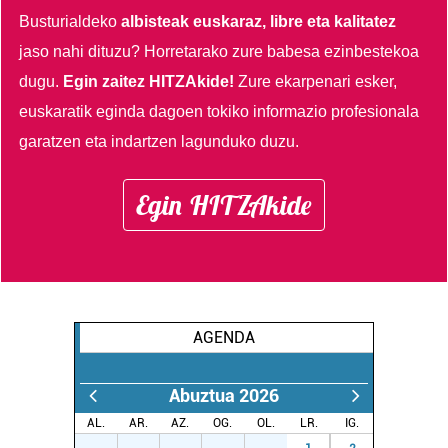
Busturialdeko
albisteak euskaraz, libre eta kalitatez
jaso nahi dituzu?
Horretarako zure babesa ezinbestekoa
dugu.
Egin zaitez HITZAkide!
Zure ekarpenari esker,
euskaratik eginda dagoen tokiko informazio profesionala
garatzen eta indartzen lagunduko duzu.
Egin HITZAkide
AGENDA
Abuztua 2026
AL.
AR.
AZ.
OG.
OL.
LR.
IG.