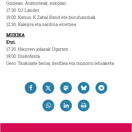
Goizean.
Aratusteak, eskolan.
17:30.
DJ Lander.
19:00.
Katius-K Zabal Band eta buruhandiak.
12:30.
Kalejira eta sardina erretze
a.
MUXIKA
Etzi.
17:30.
Haurren jolasak Ugarten.
19:00.
Diskofesta.
Gero.
Txokolate beroa, desfilea eta mozorro lehiaketa.