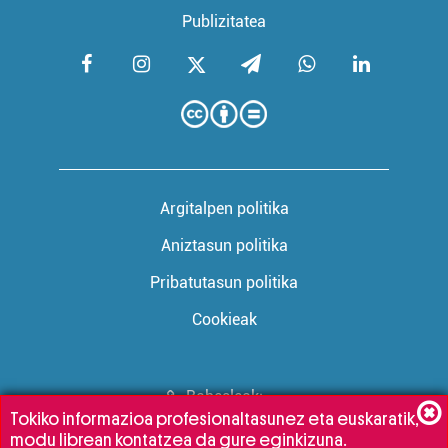
Publizitatea
Argitalpen politika
Aniztasun politika
Pribatutasun politika
Cookieak
Babesleak:
Tokiko informazioa profesionaltasunez eta euskaratik,
modu librean kontatzea da gure eginkizuna.