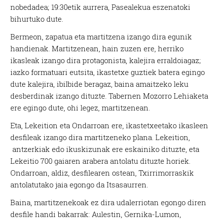
nobedadea; 19:30etik aurrera, Pasealekua eszenatoki
bihurtuko dute.
Bermeon, zapatua eta martitzena izango dira egunik
handienak. Martitzenean, hain zuzen ere, herriko
ikasleak izango dira protagonista, kalejira erraldoiagaz;
iazko formatuari eutsita, ikastetxe guztiek batera egingo
dute kalejira, ibilbide beragaz, baina amaitzeko leku
desberdinak izango dituzte. Tabernen Mozorro Lehiaketa
ere egingo dute, ohi legez, martitzenean.
Eta, Lekeition eta Ondarroan ere, ikastetxeetako ikasleen
desfileak izango dira martitzeneko plana. Lekeition,
antzerkiak edo ikuskizunak ere eskainiko dituzte, eta
Lekeitio 700 gaiaren arabera antolatu dituzte horiek.
Ondarroan, aldiz, desfilearen ostean, Txirrimorraskik
antolatutako jaia egongo da Itsasaurren.
Baina, martitzenekoak ez dira udalerriotan egongo diren
desfile handi bakarrak: Aulestin, Gernika-Lumon,