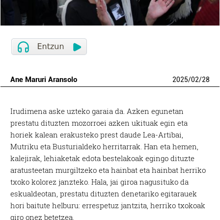
Ane Maruri Aransolo
2025
/
02
/
28
Irudimena aske uzteko garaia da. Azken egunetan
prestatu dituzten mozorroei azken ukituak egin eta
horiek kalean erakusteko prest daude Lea-Artibai,
Mutriku eta Busturialdeko herritarrak. Han eta hemen,
kalejirak, lehiaketak edota bestelakoak egingo dituzte
aratusteetan murgiltzeko eta hainbat eta hainbat herriko
txoko kolorez janzteko. Hala, jai giroa nagusituko da
eskualdeotan, prestatu dituzten denetariko egitarauek
hori baitute helburu: errespetuz jantzita, herriko txokoak
giro onez betetzea.