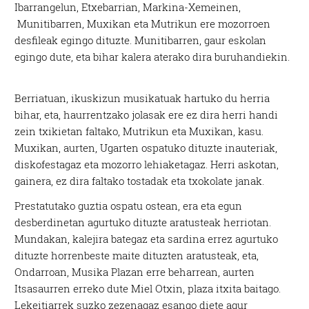
Ibarrangelun, Etxebarrian, Markina-Xemeinen,
Munitibarren, Muxikan eta Mutrikun ere mozorroen
desfileak egingo dituzte. Munitibarren, gaur eskolan
egingo dute, eta bihar kalera aterako dira buruhandiekin.
Berriatuan, ikuskizun musikatuak hartuko du herria
bihar, eta, haurrentzako jolasak ere ez dira herri handi
zein txikietan faltako, Mutrikun eta Muxikan, kasu.
Muxikan, aurten, Ugarten ospatuko dituzte inauteriak,
diskofestagaz eta mozorro lehiaketagaz. Herri askotan,
gainera, ez dira faltako tostadak eta txokolate janak.
Prestatutako guztia ospatu ostean, era eta egun
desberdinetan agurtuko dituzte aratusteak herriotan.
Mundakan, kalejira bategaz eta sardina errez agurtuko
dituzte horrenbeste maite dituzten aratusteak, eta,
Ondarroan, Musika Plazan erre beharrean, aurten
Itsasaurren erreko dute Miel Otxin, plaza itxita baitago.
Lekeitiarrek suzko zezenagaz esango diete agur