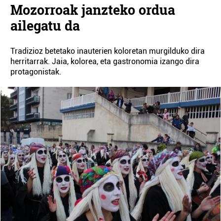
Mozorroak janzteko ordua
ailegatu da
Tradizioz betetako inauterien koloretan murgilduko dira
herritarrak. Jaia, kolorea, eta gastronomia izango dira
protagonistak.