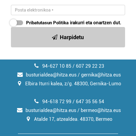
Pribatutasun Politika
irakurri eta onartzen dut.
Harpidetu
94-627 10 85 / 607 29 22 23
busturialdea@hitza.eus / gernika@hitza.eus
Elbira Iturri kalea, z/g. 48300, Gernika-Lumo
94-618 72 99 / 647 35 56 54
busturialdea@hitza.eus / bermeo@hitza.eus
Atalde 17, atzealdea. 48370, Bermeo