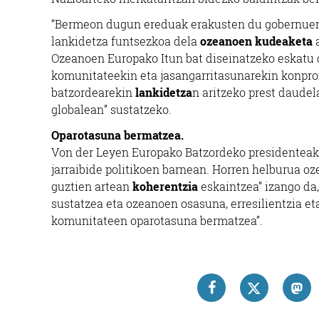
“Bermeon dugun ereduak erakusten du gobernuen, z
lankidetza funtsezkoa dela
ozeanoen kudeaketa
a
Ozeanoen Europako Itun bat diseinatzeko eskatu 
komunitateekin eta jasangarritasunarekin konpro
batzordearekin
lankidetza
n aritzeko prest daudela
globalean” sustatzeko.
Oparotasuna bermatzea.
Von der Leyen Europako Batzordeko presidenteak
jarraibide politikoen barnean. Horren helburua o
guztien artean
koherentzia
eskaintzea” izango da
sustatzea eta ozeanoen osasuna, erresilientzia et
komunitateen oparotasuna bermatzea”.