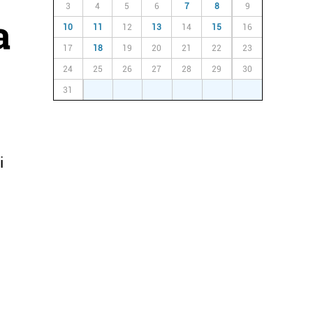
3
4
5
6
7
8
9
a
10
11
12
13
14
15
16
17
18
19
20
21
22
23
24
25
26
27
28
29
30
31
1
2
3
4
5
6
i