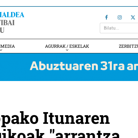
IMEDIA
AGURRAK / ESKELAK
ZERBITZ
pako Itunaren
gikoak "arrantza