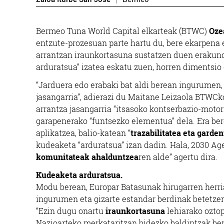
Bermeo Tuna World Capital elkarteak (BTWC)
Oze
entzute-prozesuan parte hartu du, bere ekarpena 
arrantzan iraunkortasuna sustatzen duen erakunde
arduratsua” izatea eskatu zuen, horren dimentsi
“Jarduera edo erabaki bat aldi berean ingurumen, 
jasangarria”, adierazi du Maitane Leizaola BTWCk
arrantza jasangarria “itsasoko kontserbazio-moto
garapenerako “funtsezko elementua” dela. Era bere
aplikatzea, balio-katean “
trazabilitatea eta garde
kudeaketa “arduratsua” izan dadin. Hala, 2030 Ag
komunitateak ahalduntzea
ren alde” agertu dira.
Kudeaketa arduratsua.
Modu berean, Europar Batasunak hirugarren herri
ingurumen eta gizarte estandar berdinak betetze
“Ezin dugu onartu
iraunkortasuna
lehiarako oztop
Nazioarteko merkataritzan bidezko baldintzak ber