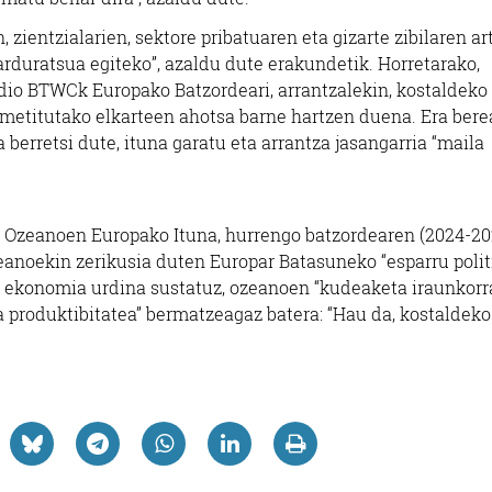
ientzialarien, sektore pribatuaren eta gizarte zibilaren ar
rduratsua egiteko”, azaldu dute erakundetik. Horretarako,
dio BTWCk Europako Batzordeari, arrantzalekin, kostaldeko
metitutako elkarteen ahotsa barne hartzen duena. Era bere
 berretsi dute, ituna garatu eta arrantza jasangarria “maila
 Ozeanoen Europako Ituna, hurrengo batzordearen (2024-20
zeanoekin zerikusia duten Europar Batasuneko “esparru polit
, ekonomia urdina sustatuz, ozeanoen “kudeaketa iraunkorr
a produktibitatea” bermatzeagaz batera: “Hau da, kostaldeko