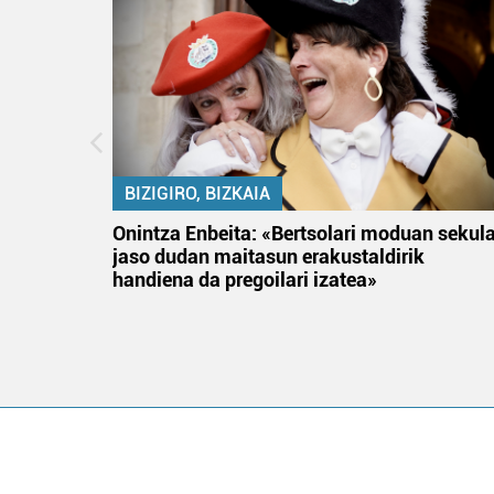
BIZIGIRO, BIZKAIA
na
Onintza Enbeita: «Bertsolari moduan sekul
jaso dudan maitasun erakustaldirik
handiena da pregoilari izatea»