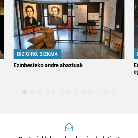
BIZIGIRO, BIZKAIA
a
Ezinbesteko andre ahaztuak
E
e