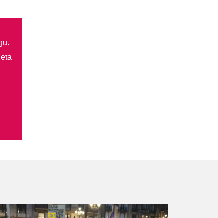
gu.
 eta