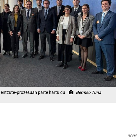
entzute-prozesuan parte hartu du
Bermeo Tuna
202