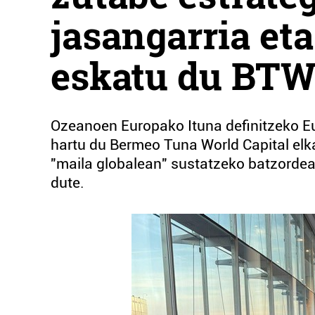
jasangarria eta
eskatu du BT
Ozeanoen Europako Ituna definitzeko E
hartu du Bermeo Tuna World Capital elka
"maila globalean" sustatzeko batzordear
dute.