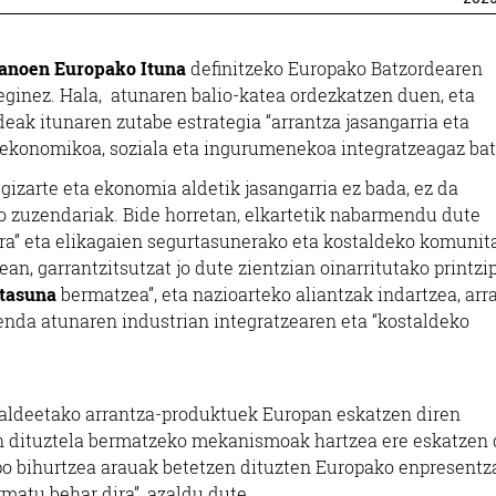
anoen Europako Ituna
definitzeko Europako Batzordearen
eginez. Hala, atunaren balio-katea ordezkatzen duen, eta
ak itunaren zutabe estrategia “arrantza jasangarria eta
o ekonomikoa, soziala eta ingurumenekoa integratzeagaz ba
gizarte eta ekonomia aldetik jasangarria ez bada, ez da
o zuzendariak. Bide horretan, elkartetik nabarmendu dute
rra” eta elikagaien segurtasunerako eta kostaldeko komunit
an, garrantzitsutzat jo dute zientzian oinarritutako printzi
ntasuna
bermatzea”, eta nazioarteko aliantzak indartzea, arr
enda atunaren industrian integratzearen eta “kostaldeko
aldeetako arrantza-produktuek Europan eskatzen diren
n dituztela bermatzeko mekanismoak hartzea ere eskatzen 
o bihurtzea arauak betetzen dituzten Europako enpresentza
matu behar dira”, azaldu dute.