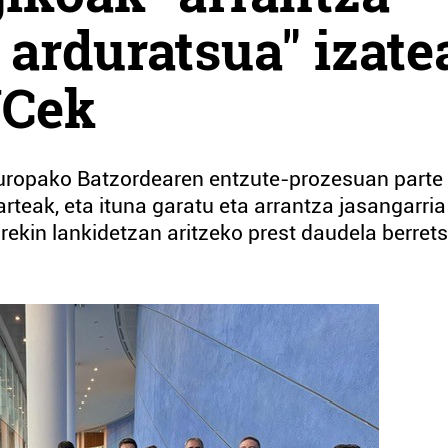
 arduratsua" izate
WCek
uropako Batzordearen entzute-prozesuan parte
rteak, eta ituna garatu eta arrantza jasangarria
ekin lankidetzan aritzeko prest daudela berrets