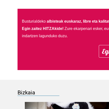
Busturialdeko
albisteak euskaraz, libre eta kalita
Egin zaitez HITZAkide!
Zure ekarpenari esker, eu
indartzen lagunduko duzu.
Eg
Bizkaia