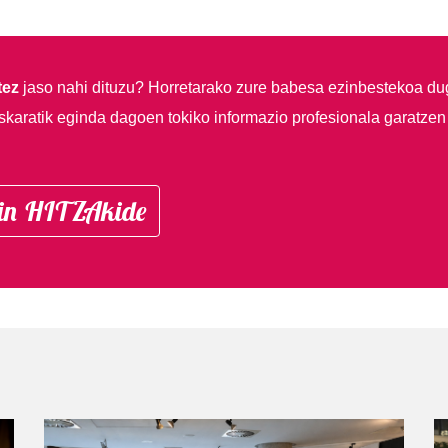
tez
jaso nahi dituzu?
Horretarako zure babesa ezinbestekoa du
skaratik eginda dagoen tokiko informazio profesionala garatzen
in HITZAkide