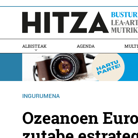
ALBISTEAK
AGENDA
MULT
INGURUMENA
Ozeanoen Euro
zutabe estrate