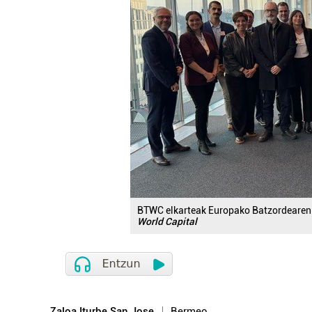
BTWC elkarteak Europako Batzordearen 
World Capital
Zaloa Iturbe San Jose
Bermeo