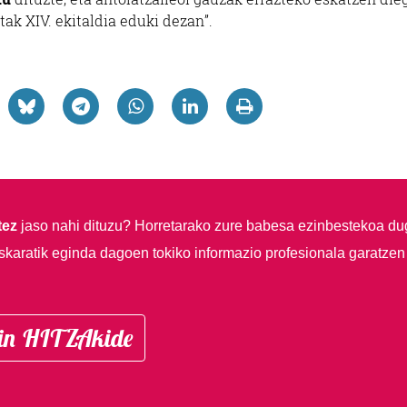
ak XIV. ekitaldia eduki dezan”.
tez
jaso nahi dituzu?
Horretarako zure babesa ezinbestekoa du
skaratik eginda dagoen tokiko informazio profesionala garatzen
in HITZAkide