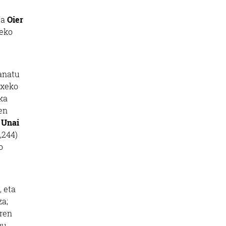
ea
Oier
deko
anatu
txeko
ka
en
n
Unai
,244)
o
 eta
za;
rren
gu