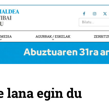
IMEDIA
AGURRAK / ESKELAK
ZERBITZ
e lana egin du