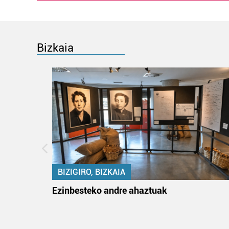
Bizkaia
BIZIGIRO, BIZKAIA
ko itun
Ezinbesteko andre ahaztuak