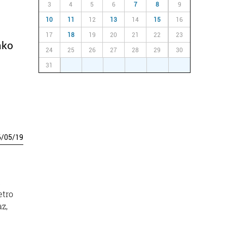
3
4
5
6
7
8
9
10
11
12
13
14
15
16
17
18
19
20
21
22
23
ako
24
25
26
27
28
29
30
31
1
2
3
4
5
6
6
/
05
/
19
t
etro
az,