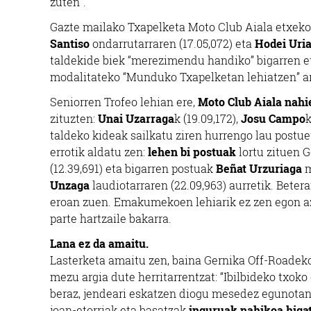
zuten”.
Gazte mailako Txapelketa Moto Club Aiala etxek
Santiso
ondarrutarraren (17.05,072) eta
Hodei Uri
taldekide biek “merezimendu handiko” bigarren et
modalitateko “Munduko Txapelketan lehiatzen” ar
Seniorren Trofeo lehian ere,
Moto Club Aiala nahi
zituzten:
Unai Uzarraga
k (19.09,172),
Josu Campo
k
taldeko kideak sailkatu ziren hurrengo lau postu
errotik aldatu zen:
lehen bi postuak
lortu zituen 
(12.39,691) eta bigarren postuak
Beñat Urzuriaga
m
Unzaga
laudiotarraren (22.09,963) aurretik. Bete
eroan zuen. Emakumekoen lehiarik ez zen egon 
parte hartzaile bakarra.
Lana ez da amaitu.
Lasterketa amaitu zen, baina Gernika Off-Roadek
mezu argia dute herritarrentzat: “Ibilbideko txok
beraz, jendeari eskatzen diogu mesedez egunota
joan-etorriak eta basatzak
inguruak nahikoa higa