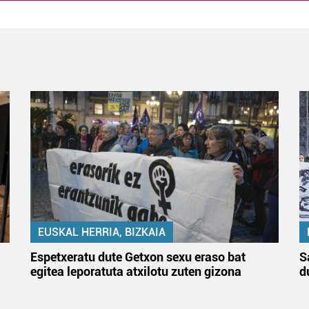
EUSKAL HERRIA, BIZKAIA
Espetxeratu dute Getxon sexu eraso bat
S
egitea leporatuta atxilotu zuten gizona
d