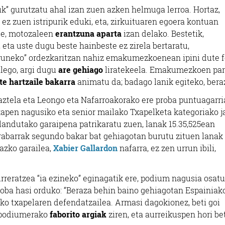
uk” gurutzatu ahal izan zuen azken helmuga lerroa. Hortaz,
rk ez zuen istripurik eduki, eta, zirkuituaren egoera kontuan
ude, motozaleen
erantzuna aparta
izan delako. Bestetik,
eta uste dugu beste hainbeste ez zirela bertaratu,
“urruneko” ordezkaritzan nahiz emakumezkoenean ipini dute 
alego, argi dugu
are gehiago
liratekeela. Emakumezkoen par
te hartzaile bakarra
animatu da; badago lanik egiteko, beraz
aztela eta Leongo eta Nafarroakorako ere proba puntuagarri
lkapen nagusiko eta senior mailako Txapelketa kategoriako 
 landutako garaipena patrikaratu zuen, lanak 15.35,525ean
rabarrak segundo bakar bat gehiagotan burutu zituen lanak
iazko garailea,
Xabier Gallardon
nafarra, ez zen urrun ibili,
rreratzea “ia ezineko” eginagatik ere, podium nagusia osatu
oba hasi orduko: “Beraza behin baino gehiagotan Espainiak
zko txapelaren defendatzailea. Armasi dagokionez, beti goi
k podiumerako
faborito argiak
ziren, eta aurreikuspen hori be