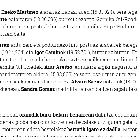
o
Eneko Martinez
aiararrak irabazi zuen (16.31,024), bere leg
arte
eatarraren (18.30,096) aurretik ezarriz. Gernika Off-Roa
a hirugarren postuak lortu zituzten, garailea SuperEnduro
itzen baita.
eran
aritu zen, eta podiumeko hiru postuak arabarrek bereg
 (19.14,204) eta
Igor Camino
k (19.52,701), hurrenez hurren. E
etan. Hori bai, maila horretako gazteen sailkapenean dinami
Gernika Off-Roadek.
Aiur Areitio
ermuarra argiki nagusitu z
endatarraren aldera (15.33,806) jo zuen, oso urrun aritu ze
ranoen sailkapenari dagokionez,
Alvaro Saenz
nafarrak (13.07
azkenean,
Sandra Gomez
madrildarra izan baitzen aipatutak
o kideak
oraindik buru-belarri beharrean
dabiltza egunotan,
o denak proba hasi orduko zeuden bezalaxe utzi guran gabilt
n motorrean edota bestelakoz
bertatik igaro ez dadila
. Moto
tu
dituzte, eta antolatzaileoi gauzak errazteko eskatzen die