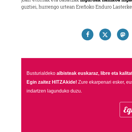
guztiei, hurrengo urtean Ereñoko Enduro Lasterket
Busturialdeko
albisteak euskaraz, libre eta kalita
Egin zaitez HITZAkide!
Zure ekarpenari esker, eu
indartzen lagunduko duzu.
Eg