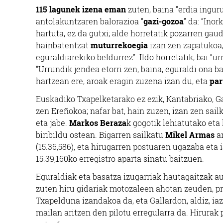
115 lagunek izena eman
zuten, baina “erdia ingur
antolakuntzaren balorazioa “
gazi-gozoa
” da: “Ino
hartuta, ez da gutxi; alde horretatik pozarren ga
hainbatentzat
muturrekoegia
izan zen zapatukoa, 
eguraldiarekiko beldurrez”. Ildo horretatik, bai 
“Urrundik jendea etorri zen, baina, eguraldi ona b
hartzean ere, aroak eragin zuzena izan du, eta
par
Euskadiko Txapelketarako ez ezik, Kantabriako, G
zen Ereñokoa; nafar bat, hain zuzen, izan zen sai
eta jabe.
Markos Beraza
k gogotik lehiatutako eta
biribildu ostean. Bigarren sailkatu
Mikel Armas
a
(15.36,586), eta hirugarren postuaren ugazaba eta 
15.39,160ko erregistro aparta sinatu baitzuen.
Eguraldiak eta basatza izugarriak hautagaitzak au
zuten hiru gidariak motozaleen ahotan zeuden, pr
Txapelduna izandakoa da, eta Gallardon, aldiz, ia
mailan aritzen den pilotu erregularra da. Hirura