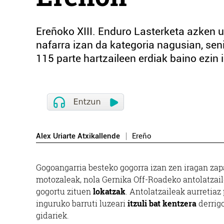
Ereñoko XIII. Enduro Lasterketa azken 
nafarra izan da kategoria nagusian, se
115 parte hartzaileen erdiak baino ezin
Alex Uriarte Atxikallende
Ereño
Gogoangarria besteko gogorra izan zen iragan zap
motozaleak, nola Gernika Off-Roadeko antolatzai
gogortu zituen
lokatzak
. Antolatzaileak aurretia
inguruko barruti luzeari
itzuli bat kentzera
derrigo
gidariek.