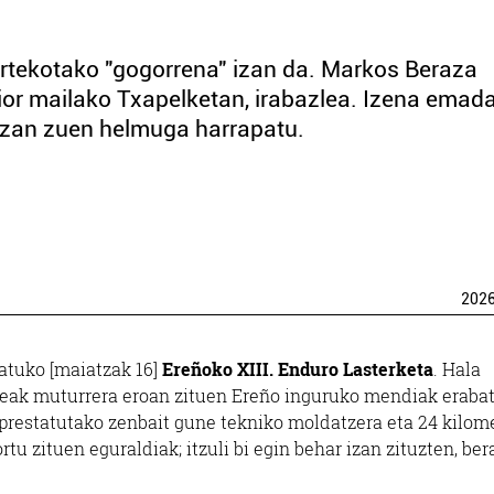
urtekotako "gogorrena" izan da. Markos Beraza
nior mailako Txapelketan, irabazlea. Izena emad
 izan zuen helmuga harrapatu.
202
atuko [maiatzak 16]
Ereñoko XIII. Enduro Lasterketa
. Hala
leak muturrera eroan zituen Ereño inguruko mendiak eraba
z prestatutako zenbait gune tekniko moldatzera eta 24 kilom
rtu zituen eguraldiak; itzuli bi egin behar izan zituzten, ber