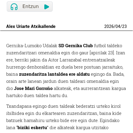
Alex Uriarte Atxikallende
2026
/
04
/
23
Gernika-Lumoko Udalak
SD Gernika Club
futbol taldeko
zuzendaritzari omenaldia egin dio gaur [apirilak 23]. Izan
ere, berriki jakin da Aitor Larrazabal entrenatzaileak
hurrengo denboraldian ez duela bere postuan jarraituko,
baina
zuzendaritza lantaldea ere aldatu
egingo da. Bada,
orain arte lanean jardun duen taldeari omenaldia egin
dio
Jose Mari Gorroño
alkateak, eta aurrerantzean kargua
hartuko duen taldea hartu du.
Txandapasa egingo duen taldeak bederatzi urteko kirol
ibilbidea egin du elkartearen zuzendaritzan, baina kide
batzuek hamahiru urteko bide ere egin dute. Egindako
lana “
biziki eskertu
” die alkateak kargua utzitako