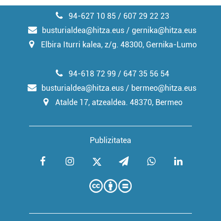
94-627 10 85 / 607 29 22 23
busturialdea@hitza.eus / gernika@hitza.eus
Elbira Iturri kalea, z/g. 48300, Gernika-Lumo
94-618 72 99 / 647 35 56 54
busturialdea@hitza.eus / bermeo@hitza.eus
Atalde 17, atzealdea. 48370, Bermeo
Publizitatea