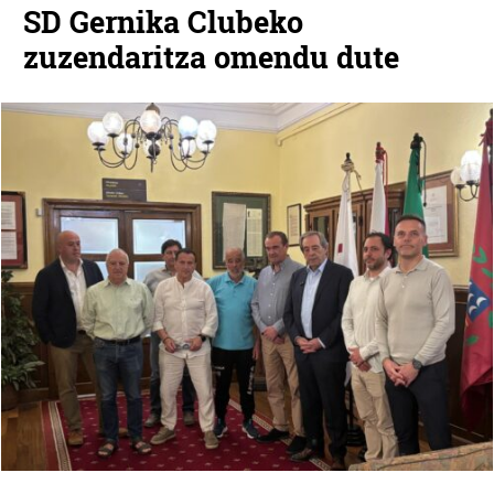
SD Gernika Clubeko
zuzendaritza omendu dute