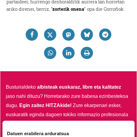
partaideei; hurrengo denboralditik aurrera lan horretan
ariko direnei, berriz, “
zorterik onena
” opa die Gorroñok.
Busturialdeko
albisteak euskaraz, libre eta kalitatez
jaso nahi dituzu?
Horretarako zure babesa ezinbestekoa
dugu.
Egin zaitez HITZAkide!
Zure ekarpenari esker,
euskaratik eginda dagoen tokiko informazio profesionala
garatzen eta indartzen lagunduko duzu.
Datuen erabilera arduratsua