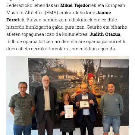
Federazioko lehendakari
Mikel Tejedor
rek eta European
Masters Athletics (EMA) erakundeko kide
Jaume
Ferret
ek; Ruizen senide zein adiskideek ere ez dute
hitzordu hunkigarria galdu gura izan. Gaurko eta biharko
atleten topagunea izan da kultur etxea:
Judith Otazua
,
ibilbide oparoa lortzen ari den eta are oparoagoa aurretik
duen atleta gernika-lumotarra, omenaldian egon da.