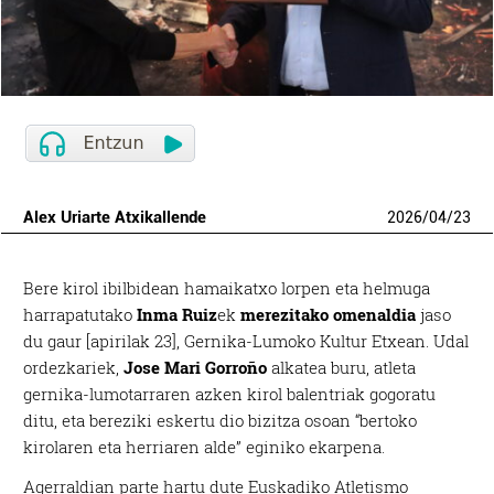
Alex Uriarte Atxikallende
2026
/
04
/
23
Bere kirol ibilbidean hamaikatxo lorpen eta helmuga
harrapatutako
Inma Ruiz
ek
merezitako omenaldia
jaso
du gaur [apirilak 23], Gernika-Lumoko Kultur Etxean. Udal
ordezkariek,
Jose Mari Gorroño
alkatea buru, atleta
gernika-lumotarraren azken kirol balentriak gogoratu
ditu, eta bereziki eskertu dio bizitza osoan “bertoko
kirolaren eta herriaren alde” eginiko ekarpena.
Agerraldian parte hartu dute Euskadiko Atletismo