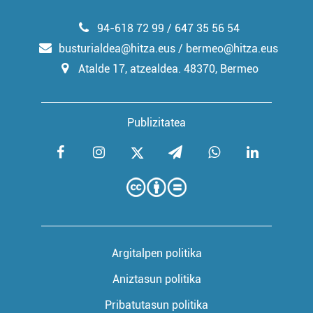
94-618 72 99 / 647 35 56 54
busturialdea@hitza.eus / bermeo@hitza.eus
Atalde 17, atzealdea. 48370, Bermeo
Publizitatea
Argitalpen politika
Aniztasun politika
Pribatutasun politika