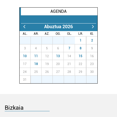
Webgune honek cookie propioak eta hirugarrenen cookie-
fitxategiak erabiltzen ditu. Zure esperientzia eta
AGENDA
zerbitzuak hobetzeko asmoz, cookie teknologiaz
baliatzen gara. Ohar hau onartuz gero, teknologia hori
Abuztua 2026
erabiltzeko baimen esplizitua ematen diguzu.
Gehiago
AL.
AR.
AZ.
OG.
OL.
LR.
IG.
irakurri
27
28
29
30
31
1
2
3
4
5
6
7
8
9
10
11
12
13
14
15
16
17
18
19
20
21
22
23
24
25
26
27
28
29
30
31
1
2
3
4
5
6
Bizkaia