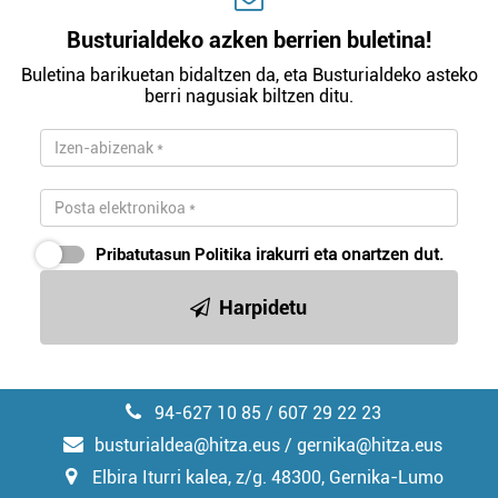
Busturialdeko azken berrien buletina!
Buletina barikuetan bidaltzen da, eta Busturialdeko asteko
berri nagusiak biltzen ditu.
Pribatutasun Politika
irakurri eta onartzen dut.
Harpidetu
94-627 10 85 / 607 29 22 23
busturialdea@hitza.eus / gernika@hitza.eus
Elbira Iturri kalea, z/g. 48300, Gernika-Lumo