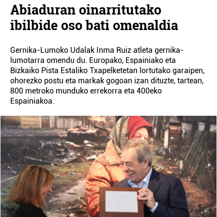
Abiaduran oinarritutako
ibilbide oso bati omenaldia
Gernika-Lumoko Udalak Inma Ruiz atleta gernika-
lumotarra omendu du. Europako, Espainiako eta
Bizkaiko Pista Estaliko Txapelketetan lortutako garaipen,
ohorezko postu eta markak gogoan izan dituzte, tartean,
800 metroko munduko errekorra eta 400eko
Espainiakoa.