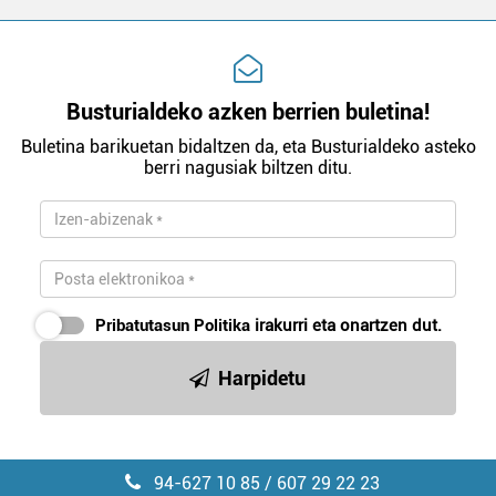
Busturialdeko azken berrien buletina!
Buletina barikuetan bidaltzen da, eta Busturialdeko asteko
berri nagusiak biltzen ditu.
Pribatutasun Politika
irakurri eta onartzen dut.
Harpidetu
94-627 10 85 / 607 29 22 23