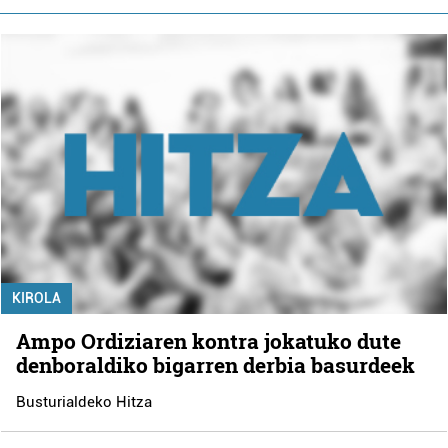
KIROLA
Ampo Ordiziaren kontra jokatuko dute
denboraldiko bigarren derbia basurdeek
Busturialdeko Hitza