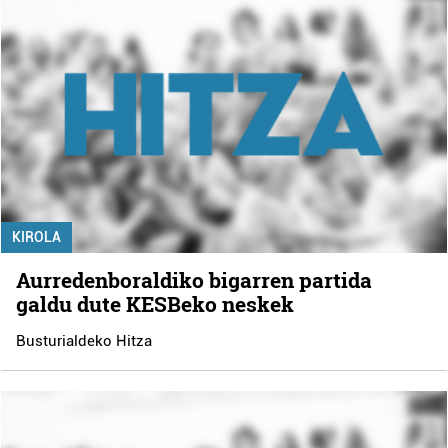
KIROLA
Aurredenboraldiko bigarren partida
galdu dute KESBeko neskek
Busturialdeko Hitza