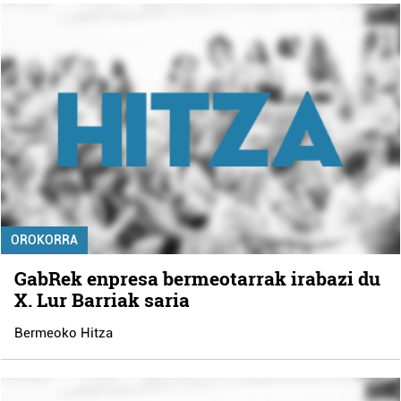
OROKORRA
GabRek enpresa bermeotarrak irabazi du
X. Lur Barriak saria
Bermeoko Hitza