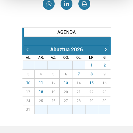
Guk eta gure bazkideek zure datu pertsonalak
prozesatzen ditugu, zure IP zenbakia, besteak beste,
teknologia erabiliz, cookieak adibidez, iragarki eta eduki
AGENDA
pertsonalizatuak eskaintzeko, iragarkiak eta edukia
neurtzeko, jendeari buruzko informazioa biltzeko eta
produktuak garatzeko. Zure datuak nork eta zertarako
Abuztua 2026
erabiltzen dituen hauta dezakezu.
AL.
AR.
AZ.
OG.
OL.
LR.
IG.
27
28
29
30
31
1
2
Bazkide batzuek ez dizute baimenik eskatzen, eta beren
3
4
5
6
7
8
9
interes komertzial legitimoetan babesten dira. Ikusi gure
bazkideen zerrenda, beren ustez zein helburutarako
10
11
12
13
14
15
16
duten interes legitimoa eta horren aurka nola egin
17
18
19
20
21
22
23
dezakezun ikusteko.
24
25
26
27
28
29
30
31
1
2
3
4
5
6
Lortu zure datu pertsonalak prozesatzeko moduari
buruzko informazio gehiago eta ezarri zure lehentasunak
datuen atalean. Edozein unetan alda edo ken dezakezu
zure baimena Cookieen adierazpenean.