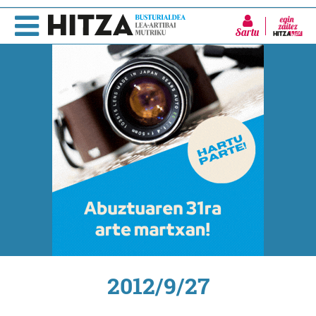
Sartu
2012/9/27