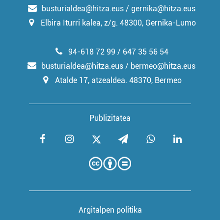
busturialdea@hitza.eus / gernika@hitza.eus
Elbira Iturri kalea, z/g. 48300, Gernika-Lumo
94-618 72 99 / 647 35 56 54
busturialdea@hitza.eus / bermeo@hitza.eus
Atalde 17, atzealdea. 48370, Bermeo
Publizitatea
Argitalpen politika