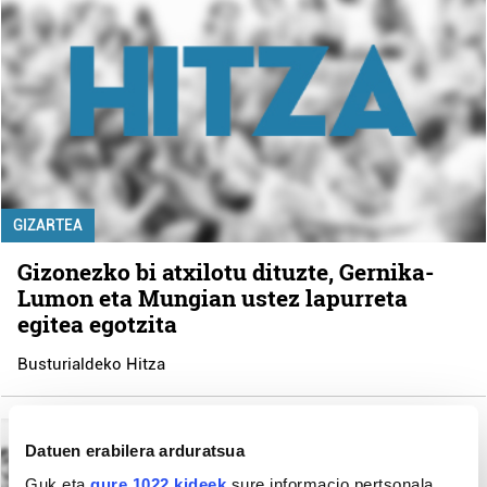
GIZARTEA
Gizonezko bi atxilotu dituzte, Gernika-
Lumon eta Mungian ustez lapurreta
egitea egotzita
Busturialdeko Hitza
Busturialdera ekarri dute
Euskadiko Turismo
Datuen erabilera arduratsua
Enogastronomikoaren
Guk eta
gure 1022 kideek
sure informacio pertsonala,