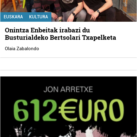
EUSKARA
KULTURA
Onintza Enbeitak irabazi du
Busturialdeko Bertsolari Txapelketa
Olaia Zabalondo