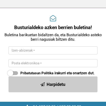
Busturialdeko azken berrien buletina!
Buletina barikuetan bidaltzen da, eta Busturialdeko asteko
berri nagusiak biltzen ditu.
Pribatutasun Politika
irakurri eta onartzen dut.
Harpidetu