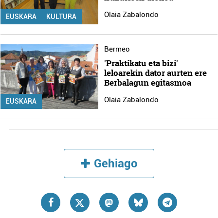
Olaia Zabalondo
EUSKARA
KULTURA
Bermeo
'Praktikatu eta bizi'
leloarekin dator aurten ere
Berbalagun egitasmoa
Olaia Zabalondo
EUSKARA
Gehiago