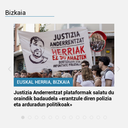
Bizkaia
EUSKAL HERRIA, BIZKAIA
Justizia Anderrentzat plataformak salatu du
Eu
oraindik badaudela «erantzule diren polizia
‘E
eta arduradun politikoak»