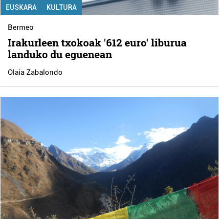
EUSKARA
KULTURA
Bermeo
Irakurleen txokoak '612 euro' liburua
landuko du eguenean
Olaia Zabalondo