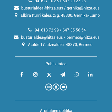
94-627 10 85 / 607 29 22 23
busturialdea@hitza.eus / gernika@hitza.eus
Elbira Iturri kalea, z/g. 48300, Gernika-Lumo
94-618 72 99 / 647 35 56 54
busturialdea@hitza.eus / bermeo@hitza.eus
Atalde 17, atzealdea. 48370, Bermeo
Publizitatea
Argitalpen politika