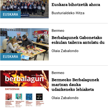
Euskara bihotzetik ahora
Busturialdeko Hitza
EUSKARA
Bermeo
Berbalagunek Gabonetako
eskulan tailerra antolatu du
Olaia Zabalondo
EUSKARA
Bermeo
Bermeoko Berbalagunek
martxan dauka
udazkeneko lehiaketa
Olaia Zabalondo