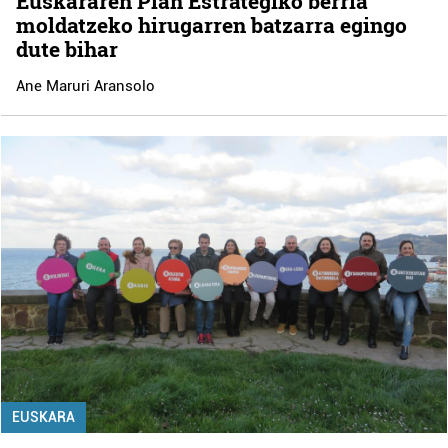
Euskararen Plan Estrategiko berria
moldatzeko hirugarren batzarra egingo
dute bihar
Ane Maruri Aransolo
EUSKARA