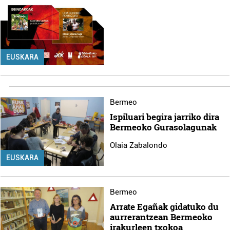
EUSKARA
Bermeo
Ispiluari begira jarriko dira
Bermeoko Gurasolagunak
Olaia Zabalondo
EUSKARA
Bermeo
Arrate Egañak gidatuko du
aurrerantzean Bermeoko
irakurleen txokoa