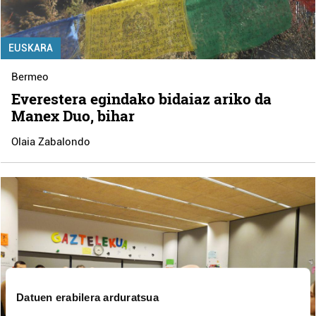
EUSKARA
Bermeo
Everestera egindako bidaiaz ariko da
Manex Duo, bihar
Olaia Zabalondo
Datuen erabilera arduratsua