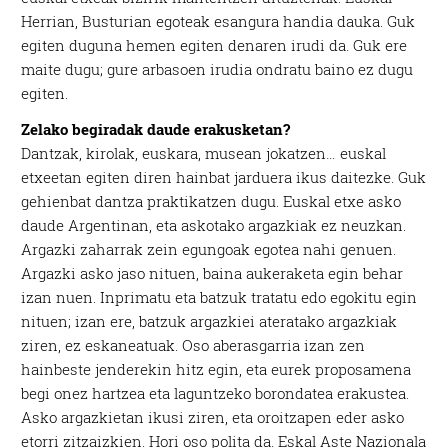
Herrian, Busturian egoteak esangura handia dauka. Guk
egiten duguna hemen egiten denaren irudi da. Guk ere
maite dugu; gure arbasoen irudia ondratu baino ez dugu
egiten.
Zelako begiradak daude erakusketan?
Dantzak, kirolak, euskara, musean jokatzen… euskal
etxeetan egiten diren hainbat jarduera ikus daitezke. Guk
gehienbat dantza praktikatzen dugu. Euskal etxe asko
daude Argentinan, eta askotako argazkiak ez neuzkan.
Argazki zaharrak zein egungoak egotea nahi genuen.
Argazki asko jaso nituen, baina aukeraketa egin behar
izan nuen. Inprimatu eta batzuk tratatu edo egokitu egin
nituen; izan ere, batzuk argazkiei ateratako argazkiak
ziren, ez eskaneatuak. Oso aberasgarria izan zen
hainbeste jenderekin hitz egin, eta eurek proposamena
begi onez hartzea eta laguntzeko borondatea erakustea.
Asko argazkietan ikusi ziren, eta oroitzapen eder asko
etorri zitzaizkien. Hori oso polita da. Eskal Aste Nazionala