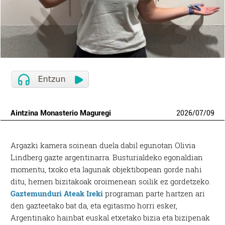
Aintzina Monasterio Maguregi
2026
/
07
/
09
Argazki kamera soinean duela dabil egunotan Olivia
Lindberg gazte argentinarra. Busturialdeko egonaldian
momentu, txoko eta lagunak objektibopean gorde nahi
ditu, hemen bizitakoak oroimenean soilik ez gordetzeko.
Gaztemunduri Ateak Ireki
programan parte hartzen ari
den gazteetako bat da, eta egitasmo horri esker,
Argentinako hainbat euskal etxetako bizia eta bizipenak