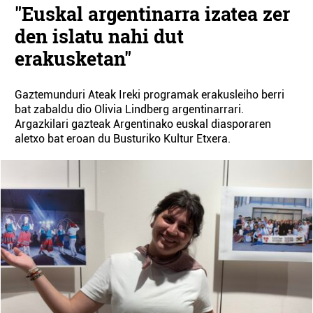
"Euskal argentinarra izatea zer
den islatu nahi dut
erakusketan"
Gaztemunduri Ateak Ireki programak erakusleiho berri
bat zabaldu dio Olivia Lindberg argentinarrari.
Argazkilari gazteak Argentinako euskal diasporaren
aletxo bat eroan du Busturiko Kultur Etxera.