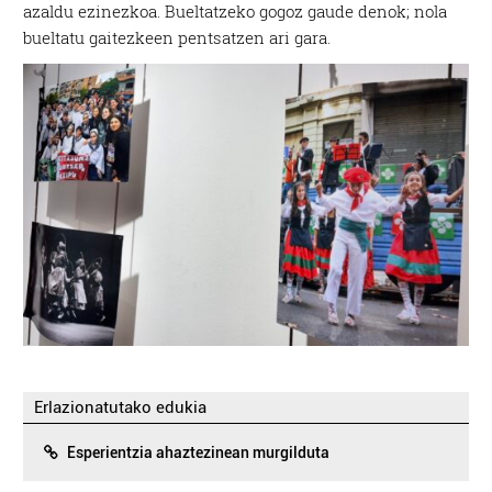
azaldu ezinezkoa. Bueltatzeko gogoz gaude denok; nola
bueltatu gaitezkeen pentsatzen ari gara.
Erlazionatutako edukia
Esperientzia ahaztezinean murgilduta