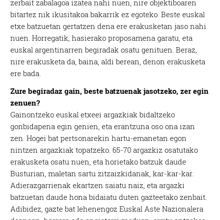
zerbait zabalagoa izatea nahi nuen, nire objektiboaren
bitartez nik ikusitakoa bakarrik ez egoteko. Beste euskal
etxe batzuetan gertatzen dena ere erakusketan jaso nahi
nuen. Horregatik, hasierako proposamena garatu, eta
euskal argentinarren begiradak osatu genituen. Beraz,
nire erakusketa da, baina, aldi berean, denon erakusketa
ere bada.
Zure begiradaz gain, beste batzuenak jasotzeko, zer egin
zenuen?
G
ainontzeko euskal etxeei argazkiak bidaltzeko
gonbidapena egin genien, eta erantzuna oso ona izan
zen. Hogei bat pertsonarekin hartu-emanetan egon
nintzen argazkiak topatzeko. 65-70 argazkiz osatutako
erakusketa osatu nuen, eta horietako batzuk daude
Busturian, maletan sartu zitzaizkidanak, kar-kar-kar.
Adierazgarrienak ekartzen saiatu naiz, eta argazki
batzuetan daude hona bidaiatu duten gazteetako zenbait.
Adibidez, gazte bat lehenengoz Euskal Aste Nazionalera