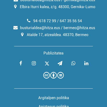
Elbira Iturri kalea, z/g. 48300, Gernika-Lumo
94-618 72 99 / 647 35 56 54
busturialdea@hitza.eus / bermeo@hitza.eus
Atalde 17, atzealdea. 48370, Bermeo
Publizitatea
Argitalpen politika
Aniztasun politika