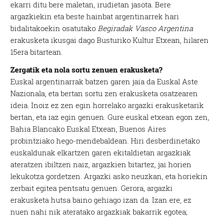
ekarri ditu bere maletan, irudietan jasota. Bere
argazkiekin eta beste hainbat argentinarrek hari
bidalitakoekin osatutako
Begiradak Vasco Argentina
erakusketa ikusgai dago Busturiko Kultur Etxean, hilaren
15era bitartean.
Zergatik eta nola sortu zenuen erakusketa?
Euskal argentinarrak batzen garen jaia da Euskal Aste
Nazionala, eta bertan sortu zen erakusketa osatzearen
ideia. Inoiz ez zen egin horrelako argazki erakusketarik
bertan, eta iaz egin genuen. Gure euskal etxean egon zen,
Bahia Blancako Euskal Etxean, Buenos Aires
probintziako hego-mendebaldean. Hiri desberdinetako
euskaldunak elkartzen garen ekitaldietan argazkiak
ateratzen ibiltzen naiz, argazkien bitartez, jai horien
lekukotza gordetzen. Argazki asko neuzkan, eta horiekin
zerbait egitea pentsatu genuen. Gerora, argazki
erakusketa hutsa baino gehiago izan da. Izan ere, ez
nuen nahi nik ateratako argazkiak bakarrik egotea;