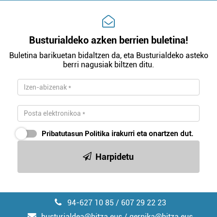
Busturialdeko azken berrien buletina!
Buletina barikuetan bidaltzen da, eta Busturialdeko asteko
berri nagusiak biltzen ditu.
Pribatutasun Politika
irakurri eta onartzen dut.
Harpidetu
94-627 10 85 / 607 29 22 23
busturialdea@hitza.eus / gernika@hitza.eus