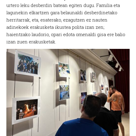
urtero leku desberdin batean egiten dugu. Familia eta
lagunekin elkartzen gara belaunaldi desberdinetako
herritarrak, eta, esaterako, ezagutzen ez nauten
adinekoek erakusketa ikustea polita izan zen;
haientzako laudorio, opari edota omenaldi gisa ere balio
izan zuen erakusketak.