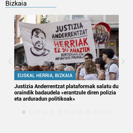
Bizkaia
EUSKAL HERRIA, BIZKAIA
Justizia Anderrentzat plataformak salatu du
Eu
oraindik badaudela «erantzule diren polizia
‘E
eta arduradun politikoak»