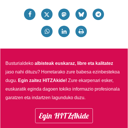
Busturialdeko
albisteak euskaraz, libre eta kalitatez
jaso nahi dituzu?
Horretarako zure babesa ezinbestekoa
dugu.
Egin zaitez HITZAkide!
Zure ekarpenari esker,
euskaratik eginda dagoen tokiko informazio profesionala
garatzen eta indartzen lagunduko duzu.
Egin HITZAkide