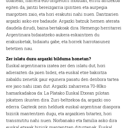
doanean, harrera edo ongietorri moduan, erritu antzekoa
egiten da, jantzi bereizgarria ipintzen eta aurpegia
margotzen zaio, eta hori erakutsi nahi nuen. Dantzarien
argazki asko ere badaude. Argazki batzuk hemen aterata
daudela dirudi, baina bertakoak dira. Hemengo herritarrei
Argentinara bidaiatzeko aukera eskaintzen du
erakusketak, bidaiatu gabe, eta horrek harrotasunez
betetzen nau.
Zer islatu duzu argazki bilduma honetan?
Euskal argentinarra izatea zer den islatu dut; hori
adierazten da jaien bidez, eta euskal etxe bakoitza
zabaldu zenetik gaur egunera pasatu den denbora tartea
ere jaso nahi izan dut. Argazki zaharrena 70-80ko
hamarkadakoa da: La Platako Euskal Etxean pilotan
jokatzen ikusten dira. Zuri-beltzekoa da, argazki oso
ederra. Gazteok zein helduek euskal-argentinar diaspora
bizirik mantentzen dugu, eta argazkien bitartez, hori
transmititu nahi nuen. Norbanako eta familia asko dira
euskal etxeak bizirik mantentzen dituztenak. Euskal