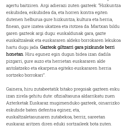
agertu baitziren. Argi adierazi zuten gazteek: “Hizkuntza
eskubidea, eskubidea da, eta horren kontra egiten
dutenen helburua gure hizkuntza, kultura eta herria,
finean, gure izatea ukatzea eta itotzea da. Martxan bildu
garen gazteok argi dugu: euskaldunak gara, gazte
euskaltzaleak eta euskararen aldeko borrokaren lekukoa
hartu dugu jada.
Gazteok giltzarri gara pizkunde berri
honetan
. Hiru egunez egin dugun bidea izan dadila
pizgarri, gure auzo eta herrietan euskararen alde
antolatzeko eta ekarpena egiteko euskararen herria
sortzeko borrokari”.
Gainera, hiru zutabeetatik bitako pregoiak gazteen esku
izan zirela gehitu dute: ofizialtasuna aldarrikatu zuen
Azterketak Euskaraz mugimenduko gazteek, oinarrizko
eskubide baten defentsa eginez; eta,
euskaltzaletasunaren zutabekoa, berriz, sareetan
euskaraz aritzen diren eduki sortzaileek bota zuten.