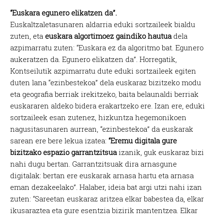
“Euskara egunero elikatzen da”.
Euskaltzaletasunaren aldarria eduki sortzaileek bialdu
zuten, eta
euskara algortimoez gaindiko hautua
dela
azpimarratu zuten: “Euskara ez da algoritmo bat. Egunero
aukeratzen da. Egunero elikatzen da”. Horregatik,
Kontseilutik azpimarratu dute eduki sortzaileek egiten
duten lana “ezinbestekoa” dela euskaraz bizitzeko modu
eta geografia berriak irekitzeko, baita belaunaldi berriak
euskararen aldeko bidera erakartzeko ere. Izan ere, eduki
sortzaileek esan zutenez, hizkuntza hegemonikoen
nagusitasunaren aurrean, “ezinbestekoa” da euskarak
sarean ere bere lekua izatea:
“Eremu digitala gure
bizitzako espazio garrantzitsua
izanik, guk euskaraz bizi
nahi dugu bertan. Garrantzitsuak dira arnasgune
digitalak: bertan ere euskarak arnasa hartu eta arnasa
eman dezakeelako”. Halaber, ideia bat argi utzi nahi izan
zuten: “Sareetan euskaraz aritzea elkar babestea da, elkar
ikusaraztea eta gure esentzia bizirik mantentzea. Elkar