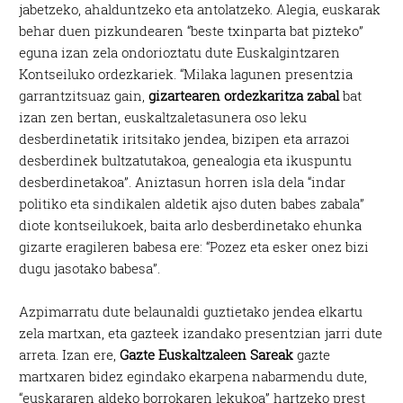
jabetzeko, ahalduntzeko eta antolatzeko. Alegia, euskarak
behar duen pizkundearen “beste txinparta bat pizteko”
eguna izan zela ondorioztatu dute Euskalgintzaren
Kontseiluko ordezkariek. “Milaka lagunen presentzia
garrantzitsuaz gain,
gizartearen ordezkaritza zabal
bat
izan zen bertan, euskaltzaletasunera oso leku
desberdinetatik iritsitako jendea, bizipen eta arrazoi
desberdinek bultzatutakoa, genealogia eta ikuspuntu
desberdinetakoa”. Aniztasun horren isla dela “indar
politiko eta sindikalen aldetik ajso duten babes zabala”
diote kontseilukoek, baita arlo desberdinetako ehunka
gizarte eragileren babesa ere: “Pozez eta esker onez bizi
dugu jasotako babesa”.
Azpimarratu dute belaunaldi guztietako jendea elkartu
zela martxan, eta gazteek izandako presentzian jarri dute
arreta. Izan ere,
Gazte Euskaltzaleen Sareak
gazte
martxaren bidez egindako ekarpena nabarmendu dute,
“euskararen aldeko borrokaren lekukoa” hartzeko prest