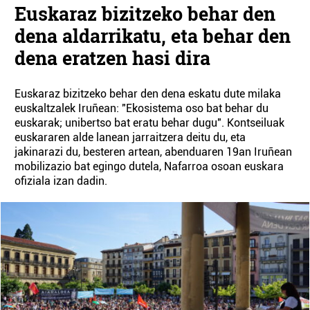
Euskaraz bizitzeko behar den
dena aldarrikatu, eta behar den
dena eratzen hasi dira
Euskaraz bizitzeko behar den dena eskatu dute milaka
euskaltzalek Iruñean: "Ekosistema oso bat behar du
euskarak; unibertso bat eratu behar dugu". Kontseiluak
euskararen alde lanean jarraitzera deitu du, eta
jakinarazi du, besteren artean, abenduaren 19an Iruñean
mobilizazio bat egingo dutela, Nafarroa osoan euskara
ofiziala izan dadin.