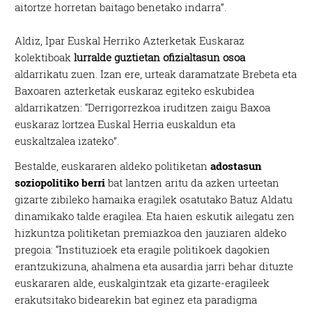
aitortze horretan baitago benetako indarra”.
Aldiz, Ipar Euskal Herriko Azterketak Euskaraz
kolektiboak
lurralde guztietan ofizialtasun osoa
aldarrikatu zuen. Izan ere, urteak daramatzate Brebeta eta
Baxoaren azterketak euskaraz egiteko eskubidea
aldarrikatzen: “Derrigorrezkoa iruditzen zaigu Baxoa
euskaraz lortzea Euskal Herria euskaldun eta
euskaltzalea izateko”.
Bestalde, euskararen aldeko politiketan
adostasun
soziopolitiko berri
bat lantzen aritu da azken urteetan
gizarte zibileko hamaika eragilek osatutako Batuz Aldatu
dinamikako talde eragilea. Eta haien eskutik ailegatu zen
hizkuntza politiketan premiazkoa den jauziaren aldeko
pregoia: “Instituzioek eta eragile politikoek dagokien
erantzukizuna, ahalmena eta ausardia jarri behar dituzte
euskararen alde, euskalgintzak eta gizarte-eragileek
erakutsitako bidearekin bat eginez eta paradigma