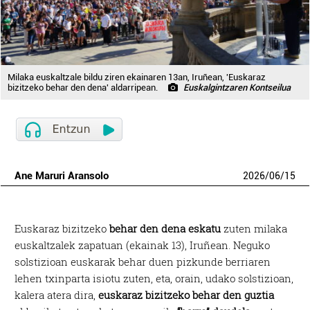
Milaka euskaltzale bildu ziren ekainaren 13an, Iruñean, 'Euskaraz
bizitzeko behar den dena' aldarripean.
Euskalgintzaren Kontseilua
Ane Maruri Aransolo
2026
/
06
/
15
Euskaraz bizitzeko
behar den dena eskatu
zuten milaka
euskaltzalek zapatuan (ekainak 13), Iruñean. Neguko
solstizioan euskarak behar duen pizkunde berriaren
lehen txinparta isiotu zuten, eta, orain, udako solstizioan,
kalera atera dira,
euskaraz bizitzeko behar den guztia