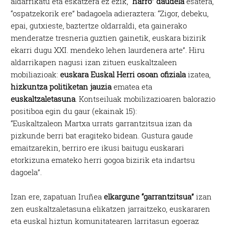
aldarrikatu eta eskatzera ez ezik,
“harro” daudela
esatera,
“ospatzekorik ere” badagoela adieraztera: “Zigor, debeku,
epai, gutxieste, baztertze oldarraldi, eta gainerako
menderatze tresneria guztien gainetik, euskara bizirik
ekarri dugu XXI. mendeko lehen laurdenera arte”. Hiru
aldarrikapen nagusi izan zituen euskaltzaleen
mobiliazioak:
euskara Euskal Herri osoan ofiziala
izatea,
hizkuntza politiketan jauzia
ematea eta
euskaltzaletasuna
. Kontseiluak mobilizazioaren balorazio
positiboa egin du gaur (ekainak 15):
“Euskaltzaleon Martxa urrats garrantzitsua izan da
pizkunde berri bat eragiteko bidean. Gustura gaude
emaitzarekin, berriro ere ikusi baitugu euskarari
etorkizuna emateko herri gogoa bizirik eta indartsu
dagoela”.
Izan ere, zapatuan Iruñea
elkargune “garrantzitsua”
izan
zen euskaltzaletasuna elikatzen jarraitzeko, euskararen
eta euskal hiztun komunitatearen larritasun egoeraz