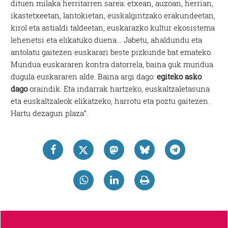
dituen milaka herritarren sarea: etxean, auzoan, herrian,
ikastetxeetan, lantokietan, euskalgintzako erakundeetan,
kirol eta astialdi taldeetan, euskarazko kultur ekosistema
lehenetsi eta elikatuko duena… Jabetu, ahaldundu eta
antolatu gaitezen euskarari beste pizkunde bat emateko.
Mundua euskararen kontra datorrela, baina guk mundua
dugula euskararen alde. Baina argi dago:
egiteko asko
dago
oraindik. Eta indarrak hartzeko, euskaltzaletasuna
eta euskaltzaleok elikatzeko, harrotu eta poztu gaitezen.
Hartu dezagun plaza”.