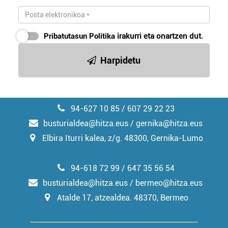
Pribatutasun Politika
irakurri eta onartzen dut.
Harpidetu
94-627 10 85 / 607 29 22 23
busturialdea@hitza.eus / gernika@hitza.eus
Elbira Iturri kalea, z/g. 48300, Gernika-Lumo
94-618 72 99 / 647 35 56 54
busturialdea@hitza.eus / bermeo@hitza.eus
Atalde 17, atzealdea. 48370, Bermeo