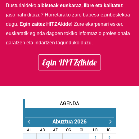
Busturialdeko
albisteak euskaraz, libre eta kalitatez
jaso nahi dituzu?
Horretarako zure babesa ezinbestekoa
dugu.
Egin zaitez HITZAkide!
Zure ekarpenari esker,
euskaratik eginda dagoen tokiko informazio profesionala
garatzen eta indartzen lagunduko duzu.
Egin HITZAkide
AGENDA
Abuztua 2026
AL.
AR.
AZ.
OG.
OL.
LR.
IG.
27
28
29
30
31
1
2