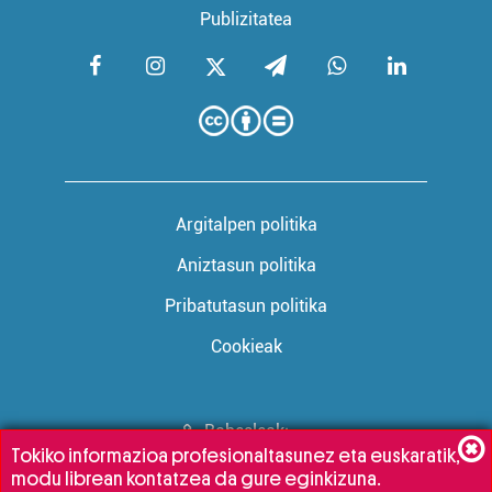
Publizitatea
Argitalpen politika
Aniztasun politika
Pribatutasun politika
Cookieak
Babesleak:
Tokiko informazioa profesionaltasunez eta euskaratik,
modu librean kontatzea da gure eginkizuna.