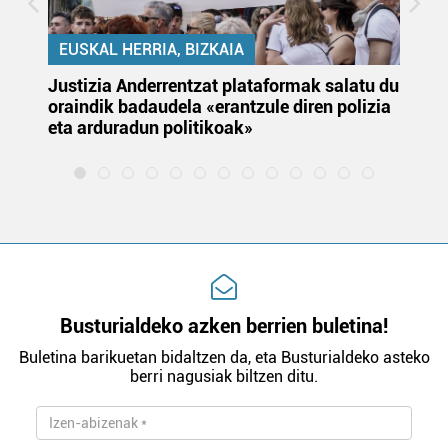
EUSKAL HERRIA, BIZKAIA
Justizia Anderrentzat plataformak salatu du
Eu
oraindik badaudela «erantzule diren polizia
‘E
eta arduradun politikoak»
Busturialdeko azken berrien buletina!
Buletina barikuetan bidaltzen da, eta Busturialdeko asteko
berri nagusiak biltzen ditu.