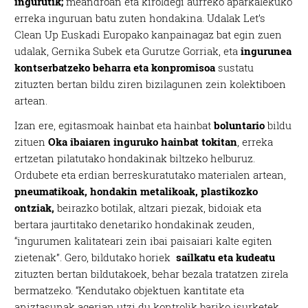
ingurutik;
meandroan eta kiroldegi aurreko aparkalekuko
erreka inguruan batu zuten hondakina. Udalak Let’s
Clean Up Euskadi Europako kanpainagaz bat egin zuen
udalak, Gernika Subek eta Gurutze Gorriak, eta
ingurunea
kontserbatzeko beharra eta konpromisoa
sustatu
zituzten bertan bildu ziren bizilagunen zein kolektiboen
artean.
Izan ere, egitasmoak hainbat eta hainbat
boluntario
bildu
zituen
Oka ibaiaren inguruko hainbat tokitan
, erreka
ertzetan pilatutako hondakinak biltzeko helburuz.
Ordubete eta erdian berreskuratutako materialen artean,
pneumatikoak, hondakin metalikoak, plastikozko
ontziak,
beirazko botilak, altzari piezak, bidoiak eta
bertara jaurtitako denetariko hondakinak zeuden,
“ingurumen kalitateari zein ibai paisaiari kalte egiten
zietenak”. Gero, bildutako horiek
sailkatu eta kudeatu
zituzten bertan bildutakoek, behar bezala tratatzen zirela
bermatzeko. “Kendutako objektuen kantitate eta
aniztasunak agerian utzi du kontrolik bariko isurketek