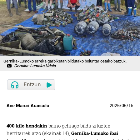
Gernika-Lumoko erreka garbiketan bildutako boluntarioetako batzuk.
Gernika-Lumoko Udala
Ane Maruri Aransolo
2026
/
06
/
15
400 kilo hondakin
baino gehiago bildu zituzten
herritarrek atzo (ekainak 14),
Gernika-Lumoko ibai