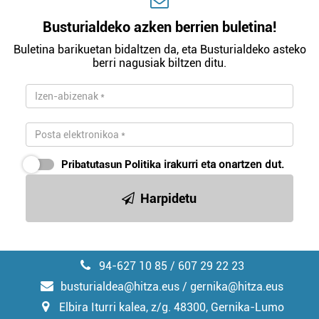
Busturialdeko azken berrien buletina!
Buletina barikuetan bidaltzen da, eta Busturialdeko asteko
berri nagusiak biltzen ditu.
Pribatutasun Politika
irakurri eta onartzen dut.
Harpidetu
94-627 10 85 / 607 29 22 23
busturialdea@hitza.eus / gernika@hitza.eus
Elbira Iturri kalea, z/g. 48300, Gernika-Lumo