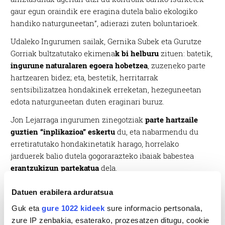
gaur egun oraindik ere eragina dutela balio ekologiko
handiko naturguneetan”, adierazi zuten boluntarioek.
Udaleko Ingurumen sailak, Gernika Subek eta Gurutze
Gorriak bultzatutako ekimena
k bi helburu
zituen: batetik,
ingurune naturalaren egoera hobetzea
, zuzeneko parte
hartzearen bidez; eta, bestetik, herritarrak
sentsibilizatzea hondakinek erreketan, hezeguneetan
edota naturguneetan duten eraginari buruz.
Jon Lejarraga ingurumen zinegotziak
parte hartzaile
guztien “inplikazioa” eskertu
du, eta nabarmendu du
erretiratutako hondakinetatik harago, horrelako
jarduerek balio dutela gogorarazteko ibaiak babestea
erantzukizun partekatua
dela.
Datuen erabilera arduratsua
Guk eta
gure 1022 kideek
sure informacio pertsonala,
zure IP zenbakia, esaterako, prozesatzen ditugu, cookie