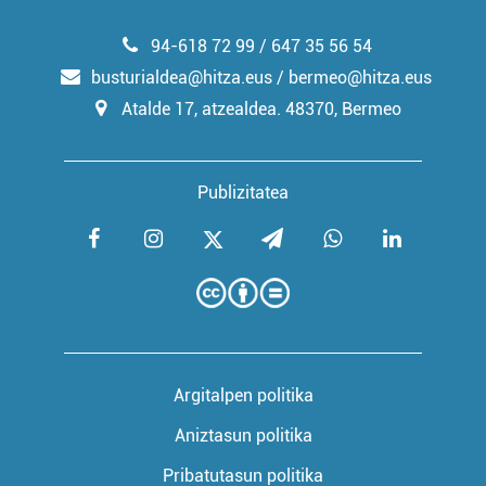
94-618 72 99 / 647 35 56 54
busturialdea@hitza.eus / bermeo@hitza.eus
Atalde 17, atzealdea. 48370, Bermeo
Publizitatea
Argitalpen politika
Aniztasun politika
Pribatutasun politika