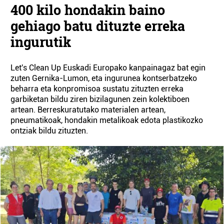
400 kilo hondakin baino
gehiago batu dituzte erreka
ingurutik
Let's Clean Up Euskadi Europako kanpainagaz bat egin
zuten Gernika-Lumon, eta ingurunea kontserbatzeko
beharra eta konpromisoa sustatu zituzten erreka
garbiketan bildu ziren bizilagunen zein kolektiboen
artean. Berreskuratutako materialen artean,
pneumatikoak, hondakin metalikoak edota plastikozko
ontziak bildu zituzten.