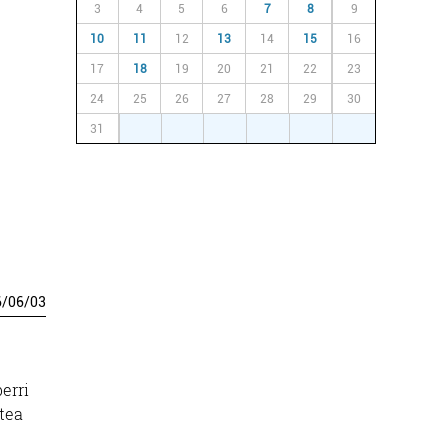
3
4
5
6
7
8
9
10
11
12
13
14
15
16
17
18
19
20
21
22
23
24
25
26
27
28
29
30
31
1
2
3
4
5
6
6
/
06
/
03
erri
itea