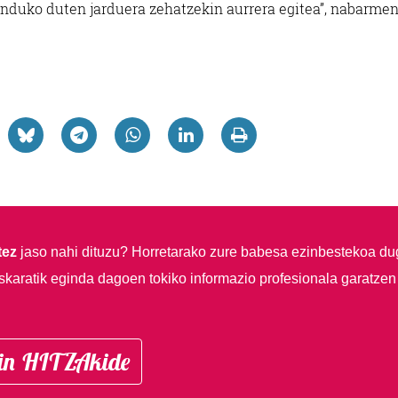
unduko duten jarduera zehatzekin aurrera egitea”, nabarme
tez
jaso nahi dituzu?
Horretarako zure babesa ezinbestekoa du
skaratik eginda dagoen tokiko informazio profesionala garatzen
in HITZAkide