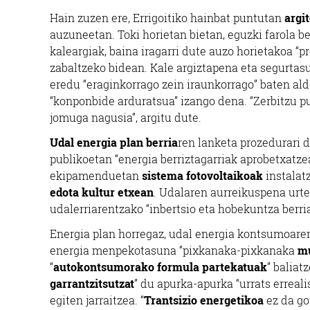
Hain zuzen ere, Errigoitiko hainbat puntutan
argi
auzuneetan. Toki horietan bietan, eguzki farola ber
kaleargiak, baina iragarri dute auzo horietakoa “p
zabaltzeko bidean. Kale argiztapena eta segurta
eredu “eraginkorrago zein iraunkorrago” baten ald
“konponbide arduratsua” izango dena. “Zerbitzu p
jomuga nagusia”, argitu dute.
Udal energia plan berria
ren lanketa prozedurari d
publikoetan “energia berriztagarriak aprobetxatzea
ekipamenduetan
sistema fotovoltaikoak
instalat
edota kultur etxean
. Udalaren aurreikuspena urtek
udalerriarentzako “inbertsio eta hobekuntza berria
Energia plan horregaz, udal energia kontsumoaren 
energia menpekotasuna “pixkanaka-pixkanaka
mu
“
autokontsumorako formula partekatuak
” baliat
garrantzitsutzat
” du apurka-apurka “urrats erreali
egiten jarraitzea. “
Trantsizio energetikoa
ez da go