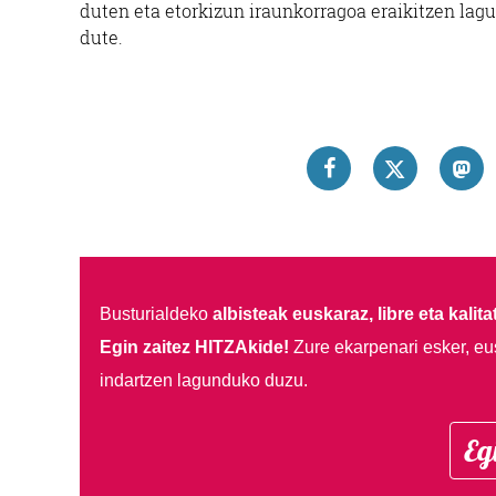
duten eta etorkizun iraunkorragoa eraikitzen lag
dute.
Busturialdeko
albisteak euskaraz, libre eta kalita
Egin zaitez HITZAkide!
Zure ekarpenari esker, eu
indartzen lagunduko duzu.
Eg