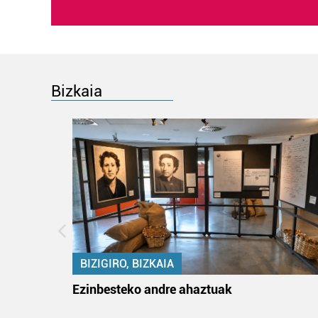
Bizkaia
BIZIGIRO, BIZKAIA
na
Ezinbesteko andre ahaztuak