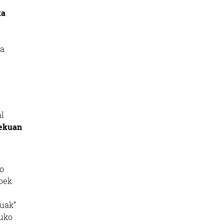
ka
ta
al
lekuan
ko
ioek
tuak”
tuko