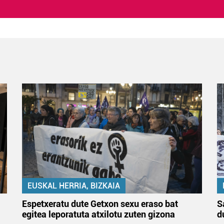
EUSKAL HERRIA, BIZKAIA
Espetxeratu dute Getxon sexu eraso bat
S
egitea leporatuta atxilotu zuten gizona
d