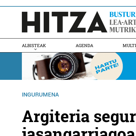
ALBISTEAK
AGENDA
MULT
INGURUMENA
Argiteria segu
jasangarriagoa