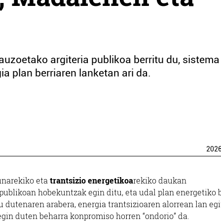
auzoetako argiteria publikoa berritu du, sistema
ia plan berriaren lanketan ari da.
202
sunarekiko eta
trantsizio energetikoa
rekiko daukan
publikoan hobekuntzak egin ditu, eta udal plan energetiko b
u dutenaren arabera, energia trantsizioaren alorrean lan eg
egin duten beharra konpromiso horren “ondorio” da.