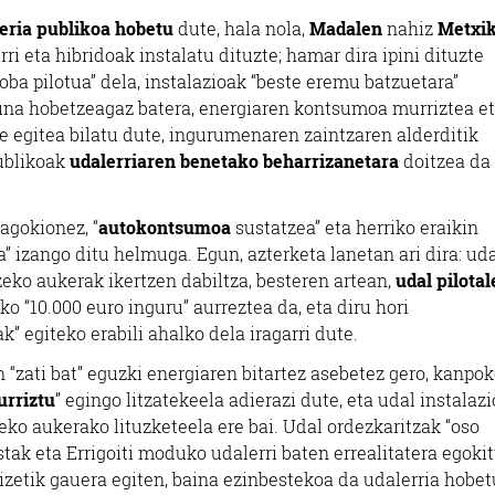
teria publikoa hobetu
dute, hala nola,
Madalen
nahiz
Metxi
ri eta hibridoak instalatu dituzte; hamar dira ipini dituzte
roba pilotua” dela, instalazioak “beste eremu batzuetara”
suna hobetzeagaz batera, energiaren kontsumoa murriztea e
e egitea bilatu dute, ingurumenaren zaintzaren alderditik
ublikoak
udalerriaren benetako beharrizanetara
doitzea da
agokionez, “
autokontsumoa
sustatzea” eta herriko eraikin
” izango ditu helmuga. Egun, azterketa lanetan ari dira: ud
zeko aukerak ikertzen dabiltza, besteren artean,
udal pilota
o “10.000 euro inguru” aurreztea da, eta diru hori
k” egiteko erabili ahalko dela iragarri dute.
“zati bat” eguzki energiaren bitartez asebetez gero, kanpo
rriztu
” egingo litzatekeela adierazi dute, eta udal instalaz
zeko aukerako lituzketeela ere bai. Udal ordezkaritzak “oso
stak eta Errigoiti moduko udalerri baten errealitatera egoki
izetik gauera egiten, baina ezinbestekoa da udalerria hobe