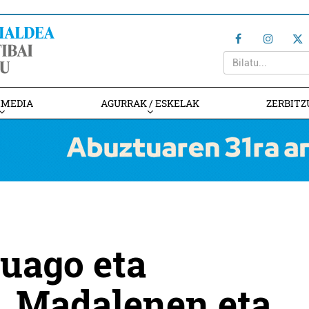
IMEDIA
AGURRAK / ESKELAK
ZERBITZ
ruago eta
, Madalenen eta