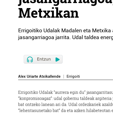
Metxikan
Errigoitiko Udalak Madalen eta Metxika 
jasangarriagoa jarrita. Udal taldea energ
Alex Uriarte Atxikallende
Errigoiti
Errigoitiko Udalak “aurrera egin du” jasangarrita
“konpromisoagaz”: udal gobernu taldeak argiteria 
bat ontzeko lanean ari da. Udal ordezkariek azald
“lehentasunetako bat” da eta azken hilabeteotan 