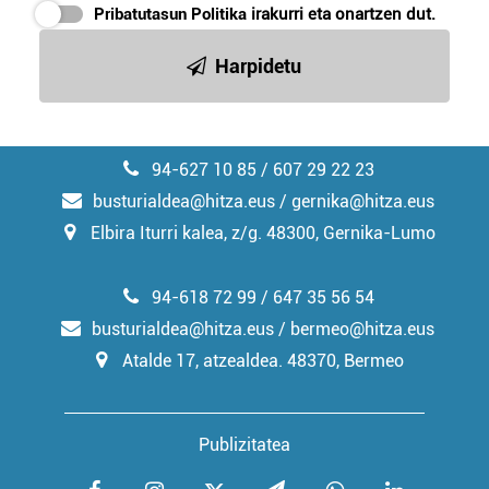
Pribatutasun Politika
irakurri eta onartzen dut.
Harpidetu
94-627 10 85 / 607 29 22 23
busturialdea@hitza.eus / gernika@hitza.eus
Elbira Iturri kalea, z/g. 48300, Gernika-Lumo
94-618 72 99 / 647 35 56 54
busturialdea@hitza.eus / bermeo@hitza.eus
Atalde 17, atzealdea. 48370, Bermeo
Publizitatea