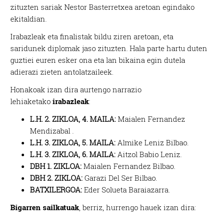
zituzten sariak Nestor Basterretxea aretoan egindako
ekitaldian.
Irabazleak eta finalistak bildu ziren aretoan, eta
saridunek diplomak jaso zituzten. Hala parte hartu duten
guztiei euren esker ona eta lan bikaina egin dutela
adierazi zieten antolatzaileek.
Honakoak izan dira aurtengo narrazio
lehiaketako
irabazleak
:
L.H. 2. ZIKLOA, 4. MAILA:
Maialen Fernandez
Mendizabal .
L.H. 3. ZIKLOA, 5. MAILA:
Almike Leniz Bilbao.
L.H. 3. ZIKLOA, 6. MAILA:
Aitzol Babio Leniz.
DBH 1. ZIKLOA:
Maialen Fernandez Bilbao.
DBH 2. ZIKLOA:
Garazi Del Ser Bilbao.
BATXILERGOA:
Eder Solueta Baraiazarra.
Bigarren sailkatuak
, berriz, hurrengo hauek izan dira: