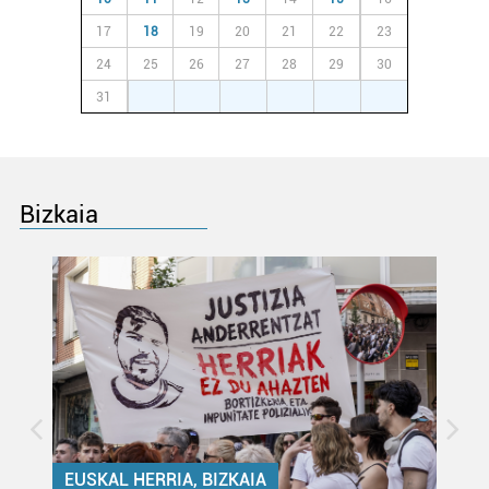
produktuak garatzeko. Zure datuak nork eta zertarako
17
18
19
20
21
22
23
erabiltzen dituen hauta dezakezu.
24
25
26
27
28
29
30
Bazkide batzuek ez dizute baimenik eskatzen, eta beren
31
1
2
3
4
5
6
interes komertzial legitimoetan babesten dira. Ikusi gure
bazkideen zerrenda, beren ustez zein helburutarako
duten interes legitimoa eta horren aurka nola egin
dezakezun ikusteko.
Bizkaia
Lortu zure datu pertsonalak prozesatzeko moduari
buruzko informazio gehiago eta ezarri zure lehentasunak
datuen atalean. Edozein unetan alda edo ken dezakezu
zure baimena Cookieen adierazpenean.
Webgune honek cookie propioak eta hirugarrenen cookie-
fitxategiak erabiltzen ditu. Zure esperientzia eta
zerbitzuak hobetzeko asmoz, cookie teknologiaz
baliatzen gara. Ohar hau onartuz gero, teknologia hori
EUSKAL HERRIA, BIZKAIA