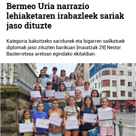
Bermeo Uria narrazio
lehiaketaren irabazleek sariak
jaso dituzte
Kategoria bakoitzeko saridunek eta bigarren sailkatuek
diplomak jaso zituzten barikuan [maiatzak 29] Nestor
Basterretxea aretoan egindako ekitaldian.