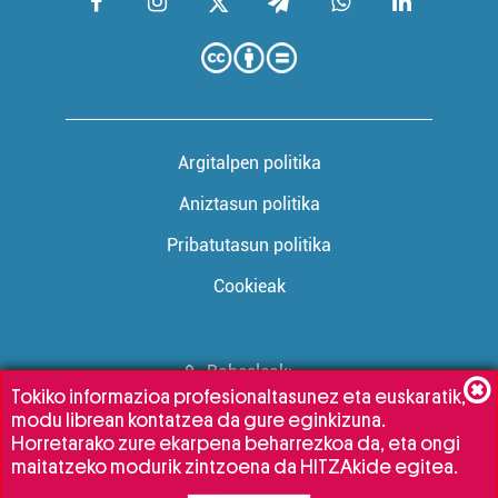
Argitalpen politika
Aniztasun politika
Pribatutasun politika
Cookieak
Babesleak:
Tokiko informazioa profesionaltasunez eta euskaratik,
modu librean kontatzea da gure eginkizuna.
Horretarako zure ekarpena beharrezkoa da, eta ongi
maitatzeko modurik zintzoena da HITZAkide egitea.