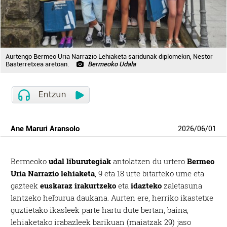
Aurtengo Bermeo Uria Narrazio Lehiaketa saridunak diplomekin, Nestor
Basterretxea aretoan.
Bermeoko Udala
Ane Maruri Aransolo
2026
/
06
/
01
Bermeoko
udal liburutegiak
antolatzen du urtero
Bermeo
Uria Narrazio lehiaketa
, 9 eta 18 urte bitarteko ume eta
gazteek
euskaraz irakurtzeko
eta
idazteko
zaletasuna
lantzeko helburua daukana. Aurten ere, herriko ikastetxe
guztietako ikasleek parte hartu dute bertan, baina,
lehiaketako irabazleek barikuan (maiatzak 29) jaso