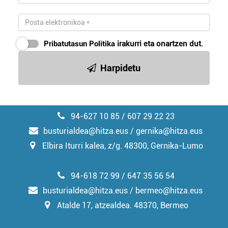
Pribatutasun Politika
irakurri eta onartzen dut.
Harpidetu
94-627 10 85 / 607 29 22 23
busturialdea@hitza.eus / gernika@hitza.eus
Elbira Iturri kalea, z/g. 48300, Gernika-Lumo
94-618 72 99 / 647 35 56 54
busturialdea@hitza.eus / bermeo@hitza.eus
Atalde 17, atzealdea. 48370, Bermeo