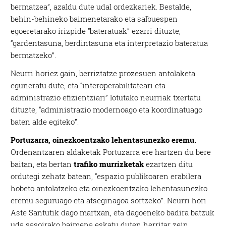
bermatzea”, azaldu dute udal ordezkariek. Bestalde,
behin-behineko baimenetarako eta salbuespen
egoeretarako irizpide “bateratuak” ezarri dituzte,
“gardentasuna, berdintasuna eta interpretazio bateratua
bermatzeko”.
Neurri horiez gain, berriztatze prozesuen antolaketa
eguneratu dute, eta “interoperabilitateari eta
administrazio efizientziari” lotutako neurriak txertatu
dituzte, “administrazio modernoago eta koordinatuago
baten alde egiteko”.
Portuzarra, oinezkoentzako lehentasunezko eremu.
Ordenantzaren aldaketak Portuzarra ere hartzen du bere
baitan, eta bertan
trafiko murrizketak
ezartzen ditu
ordutegi zehatz batean, “espazio publikoaren erabilera
hobeto antolatzeko eta oinezkoentzako lehentasunezko
eremu seguruago eta atseginagoa sortzeko”. Neurri hori
Aste Santutik dago martxan, eta dagoeneko badira batzuk
uda sasoirako baimena eskatu duten herritar zein