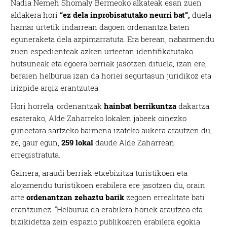
Nadia Nemeh Shomaly Bermeoko alkateak esan zuen
aldakera hori
“ez dela inprobisatutako neurri bat”,
duela
hamar urtetik indarrean dagoen ordenantza baten
eguneraketa dela azpimarratuta. Era berean, nabarmendu
zuen espedienteak azken urteetan identifikatutako
hutsuneak eta egoera berriak jasotzen dituela, izan ere,
beraien helburua izan da horiei segurtasun juridikoz eta
irizpide argiz erantzutea.
Hori horrela, ordenantzak
hainbat berrikuntza
dakartza:
esaterako, Alde Zaharreko lokalen jabeek oinezko
guneetara sartzeko baimena izateko aukera arautzen du;
ze, gaur egun,
259 lokal
daude Alde Zaharrean
erregistratuta.
Gainera, araudi berriak etxebizitza turistikoen eta
alojamendu turistikoen erabilera ere jasotzen du, orain
arte
ordenantzan zehaztu barik
zegoen errealitate bati
erantzunez. “Helburua da erabilera horiek arautzea eta
bizikidetza zein espazio publikoaren erabilera egokia