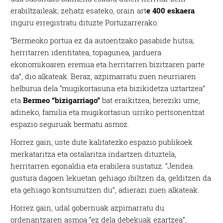
erabiltzaileak; zehatz esateko, orain art
e 400 eskaera
inguru erregistratu dituzte Portuzarrerako.
“Bermeoko portua ez da autoentzako pasabide hutsa;
herritarren identitatea, topagunea, jarduera
ekonomikoaren eremua eta herritarren bizitzaren parte
da”, dio alkateak. Beraz, azpimarratu zuen neurriaren
helburua dela “mugikortasuna eta bizikidetza uztartzea”
eta
Bermeo “bizigarriago”
bat eraikitzea, bereziki ume,
adineko, familia eta mugikortasun urriko pertsonentzat
espazio seguruak bermatu asmoz.
Horrez gain, uste dute kalitatezko espazio publikoek
merkataritza eta ostalaritza indartzen dituztela,
herritarren egonaldia eta erabilera sustatuz. “Jendea
gustura dagoen lekuetan gehiago ibiltzen da, gelditzen da
eta gehiago kontsumitzen du”, adierazi zuen alkateak.
Horrez gain, udal gobernuak azpimarratu du
ordenantzaren asmoa “ez dela debekuak ezartzea”,