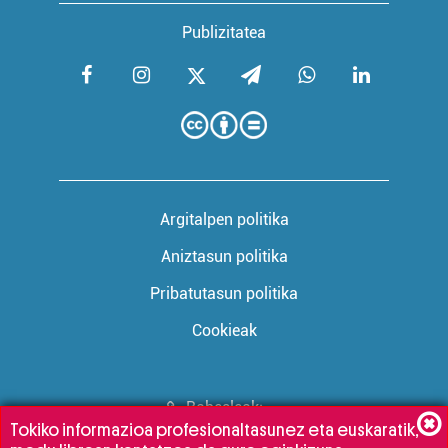
Publizitatea
Argitalpen politika
Aniztasun politika
Pribatutasun politika
Cookieak
Babesleak:
Tokiko informazioa profesionaltasunez eta euskaratik,