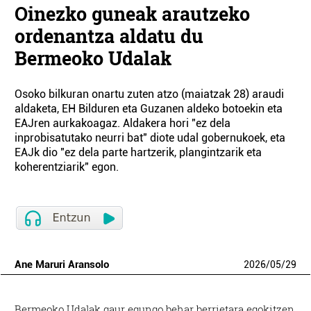
Oinezko guneak arautzeko
ordenantza aldatu du
Bermeoko Udalak
Osoko bilkuran onartu zuten atzo (maiatzak 28) araudi
aldaketa, EH Bilduren eta Guzanen aldeko botoekin eta
EAJren aurkakoagaz. Aldakera hori "ez dela
inprobisatutako neurri bat" diote udal gobernukoek, eta
EAJk dio "ez dela parte hartzerik, plangintzarik eta
koherentziarik" egon.
Ane Maruri Aransolo
2026
/
05
/
29
Bermeoko Udalak gaur egungo behar berrietara egokitzen