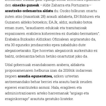
den
oinezko guneak
—Alde Zaharra eta Portuzarra—
arautzeko ordenantza aldatu
du. Osoko bilkuran onartu
zuten atzo (maiatzak 28) araudi aldaketa, EH Bilduren eta
Guzanen aldeko botoekin; EAJk, aldiz, aurkako botoa
eman zuen, “araudiaren edukiak eta tramitazioak
espazioaren erabilera koherentea ez duelako bermatzen”.
Erabakia Bizkaiko Aldizkari Ofizialean argitaratuko da,
eta 30 eguneko jendaurreko epea zabalduko dute
alegazioetarako. Epe horretan alegaziorik aurkeztuko ez
balitz, ordenantza behin betiko onartutzat joko da.
Udal gobernuak esandakoaren arabera, aldaketa
proposamenaren helburua izan da 2016tik indarrean
zegoen
araudia eguneratzea,
azken urteetan
antzemandako behar berriei eta arautu barik zeuden
egoerei erantzuteko asmoz. Hala, eragileen eta
administrazioaren arteko harremanak “argiago eta
eraginkorrago” araututa geratuko lirateke.