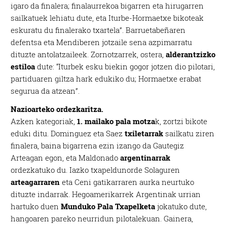
igaro da finalera; finalaurrekoa bigarren eta hirugarren
sailkatuek lehiatu dute, eta Iturbe-Hormaetxe bikoteak
eskuratu du finalerako txartela”. Barruetabeñaren
defentsa eta Mendiberen jotzaile sena azpimarratu
dituzte antolatzaileek. Zornotzarrek, ostera,
alderantzizko
estiloa
dute: “Iturbek esku biekin gogor jotzen dio pilotari,
partiduaren giltza hark edukiko du; Hormaetxe erabat
segurua da atzean”.
Nazioarteko ordezkaritza.
Azken kategoriak,
1. mailako pala motza
k, zortzi bikote
eduki ditu. Dominguez eta Saez
txiletarrak
sailkatu ziren
finalera, baina bigarrena ezin izango da Gautegiz
Arteagan egon, eta Maldonado
argentinarrak
ordezkatuko du. Iazko txapeldunorde Solaguren
arteagarraren
eta Ceni gatikarraren aurka neurtuko
dituzte indarrak. Hegoamerikarrek Argentinak urrian
hartuko duen
Munduko Pala Txapelketa
jokatuko dute,
hangoaren pareko neurridun pilotalekuan. Gainera,