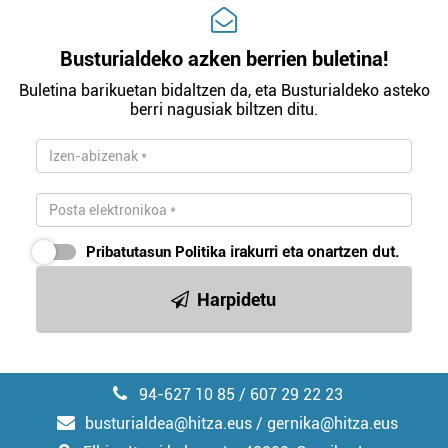
Busturialdeko azken berrien buletina!
Buletina barikuetan bidaltzen da, eta Busturialdeko asteko
berri nagusiak biltzen ditu.
Pribatutasun Politika
irakurri eta onartzen dut.
Harpidetu
94-627 10 85 / 607 29 22 23
busturialdea@hitza.eus / gernika@hitza.eus