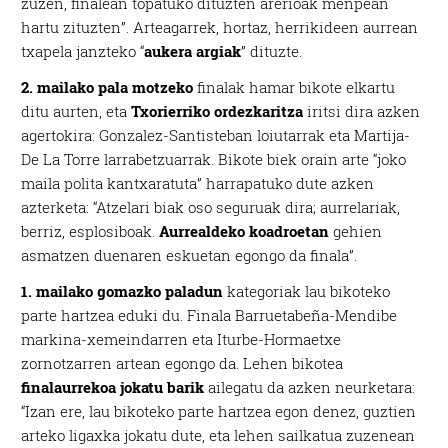
zuzen, finalean topatuko dituzten arerioak menpean
hartu zituzten”. Arteagarrek, hortaz, herrikideen aurrean
txapela janzteko “
aukera argiak
” dituzte.
2. mailako pala motzeko
finalak hamar bikote elkartu
ditu aurten, eta
Txorierriko ordezkaritza
iritsi dira azken
agertokira: Gonzalez-Santisteban loiutarrak eta Martija-
De La Torre larrabetzuarrak. Bikote biek orain arte “joko
maila polita kantxaratuta” harrapatuko dute azken
azterketa: “Atzelari biak oso seguruak dira; aurrelariak,
berriz, esplosiboak.
Aurrealdeko koadroetan
gehien
asmatzen duenaren eskuetan egongo da finala”.
1. mailako gomazko paladun
kategoriak lau bikoteko
parte hartzea eduki du. Finala Barruetabeña-Mendibe
markina-xemeindarren eta Iturbe-Hormaetxe
zornotzarren artean egongo da. Lehen bikotea
finalaurrekoa jokatu barik
ailegatu da azken neurketara:
“Izan ere, lau bikoteko parte hartzea egon denez, guztien
arteko ligaxka jokatu dute, eta lehen sailkatua zuzenean