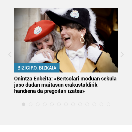
BIZIGIRO, BIZKAIA
Onintza Enbeita: «Bertsolari moduan sekula
Ez
jaso dudan maitasun erakustaldirik
handiena da pregoilari izatea»