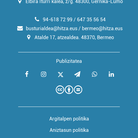
Elbira Iturri kalea, z/g. 48300, Gernika-Lumo
94-618 72 99 / 647 35 56 54
busturialdea@hitza.eus / bermeo@hitza.eus
Atalde 17, atzealdea. 48370, Bermeo
Publizitatea
Argitalpen politika
Aniztasun politika