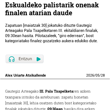
Eskualdeko palistarik onenak
finalen atarian daude
Zapatuan [maiatzak 30] jokatuko dituzte Gautegiz
Arteagako Pala Txapelketaren III. ekitaldiaren finalak,
09:30ean hasita. Pilotazaleek, "giro ederrean", bost
kategoriatako finalez gozatzeko aukera edukiko dute.
Alex Uriarte Atxikallende
2026
/
05
/
28
Gautegiz Arteagako
III. Pala Txapelketa
ren azken
txanpara iritsiko da asteburuan: zapatu honetan
[maiatzak 30], lehia osatzen duten bost kategorietako
finalak jokatuko dituzte.
09:30ean
hasiko dira azken