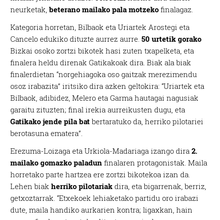
neurketak,
beterano mailako pala motzeko
finalagaz.
Kategoria horretan, Bilbaok eta Uriartek Arostegi eta
Cancelo edukiko dituzte aurrez aurre.
50 urtetik gorako
Bizkai osoko zortzi bikotek hasi zuten txapelketa, eta
finalera heldu direnak Gatikakoak dira. Biak ala biak
finalerdietan “norgehiagoka oso gaitzak merezimendu
osoz irabazita” iritsiko dira azken geltokira: “Uriartek eta
Bilbaok, adibidez, Melero eta Garma hautagai nagusiak
garaitu zituzten; final irekia aurreikusten dugu, eta
Gatikako jende pila bat
bertaratuko da, herriko pilotariei
berotasuna ematera”.
Erezuma-Loizaga eta Urkiola-Madariaga izango dira
2.
mailako gomazko paladun
finalaren protagonistak. Maila
horretako parte hartzea ere zortzi bikotekoa izan da.
Lehen biak
herriko pilotariak
dira, eta bigarrenak, berriz,
getxoztarrak. “Etxekoek lehiaketako partidu oro irabazi
dute, maila handiko aurkarien kontra; ligaxkan, hain