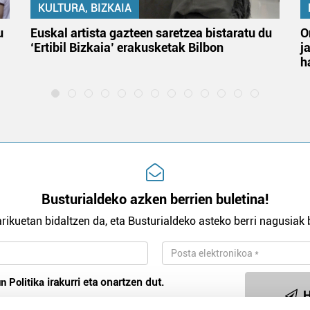
KULTURA, BIZKAIA
u
Euskal artista gazteen saretzea bistaratu du
O
‘Ertibil Bizkaia’ erakusketak Bilbon
j
h
Busturialdeko azken berrien buletina!
rikuetan bidaltzen da, eta Busturialdeko asteko berri nagusiak b
n Politika
irakurri eta onartzen dut.
H