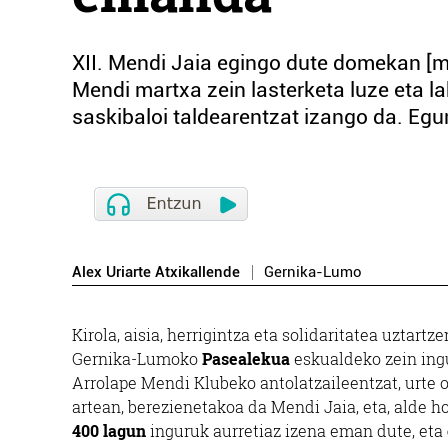
XII. Mendi Jaia egingo dute domekan [m
Mendi martxa zein lasterketa luze eta l
saskibaloi taldearentzat izango da. Eg
Alex Uriarte Atxikallende
Gernika-Lumo
Kirola, aisia, herrigintza eta solidaritatea uztartz
Gernika-Lumoko
Pasealekua
eskualdeko zein ing
Arrolape Mendi Klubeko antolatzaileentzat, urte 
artean, berezienetakoa da Mendi Jaia, eta, alde h
400 lagun
inguruk aurretiaz izena eman dute, eta