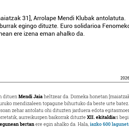
aiatzak 31], Arrolape Mendi Klubak antolatuta.
aburrak egingo dituzte. Euro solidarioa Fenome
unean ere izena eman ahalko da.
202
en dituen
Mendi Jaia
heltzear da. Domeka honetan [maiatzak 
uruko mendizaleen topagune bihurtuko da beste urte batez
osoan zehar antolatu ohi dituzten jarduera edota egitasmoe
orretatik, aurreikuspen baikorrak dituzte
XII. ekitaldia
ri beg
egunean bertan
ere egin ahalko da. Hala,
iazko 600 lagunet