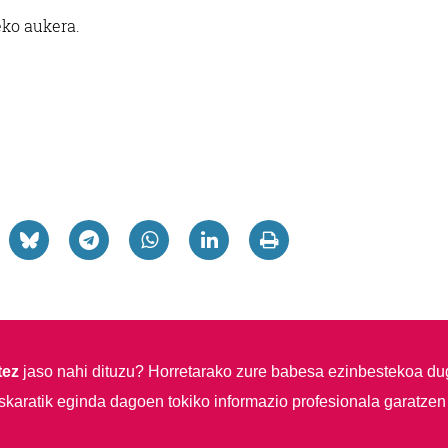
ko aukera.
tez
jaso nahi dituzu?
Horretarako zure babesa ezinbestekoa du
skaratik eginda dagoen tokiko informazio profesionala garatzen