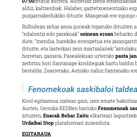
07:00
retatik aurrera. Aurretiaz izena emandakoak
aldiz, kaltzerdiak. Halaber, gaztetxoenentzako es
puzgarriakedukiko dituzte. Mangerak ere egongo 
Ibilbidean zehar anoa guneak topatuko dituzten a
“edalontzi edo parekoak”
soinean eroan
beharko di
dute, “mendia, harekiko errespetua eta jasangarri
dituzte, eta lasterkari zein martxalariek “antolak
horretan, gainera, Pasealekuan urteroko
pasta jan
zerbitzu hori Santanape kiroldegiak hartu baldin
bestalde, Zearretako, Astrako nahiz Santanako er
Fenomekoak saskibaloi taldeak
Kirol egitasmoa izateaz gain, izen emate bakoitza
Aurten, Gernika KESBen barruko
Fenomenoak sask
zituzten,
Enarak Behar Zaitu
elkarteari laguntzeko
Urdaibai Stop
plataformari zuzenduta.
EGITARAUA