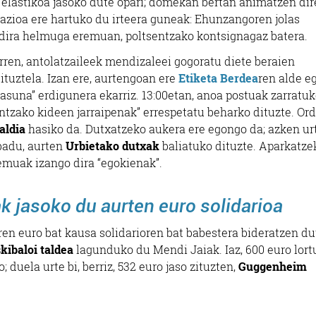
 elastikoa jasoko dute opari; domekan bertan animatzen dir
pazioa ere hartuko du irteera guneak: Ehunzangoren jolas
dira helmuga eremuan, poltsentzako kontsignagaz batera.
rren, antolatzaileek mendizaleei gogoratu diete beraien
tuztela. Izan ere, aurtengoan ere
Etiketa Berdea
ren alde e
tasuna” erdigunera ekarriz. 13:00etan, anoa postuak zarratu
untzako kideen jarraipenak” errespetatu beharko dituzte. Or
aldia
hasiko da. Dutxatzeko aukera ere egongo da; azken ur
 badu, aurten
Urbietako dutxak
baliatuko dituzte. Aparkatze
emuak izango dira “egokienak”.
 jasoko du aurten euro solidarioa
ren euro bat kausa solidarioren bat babestera bideratzen du
ibaloi taldea
lagunduko du Mendi Jaiak. Iaz, 600 euro lort
; duela urte bi, berriz, 532 euro jaso zituzten,
Guggenheim