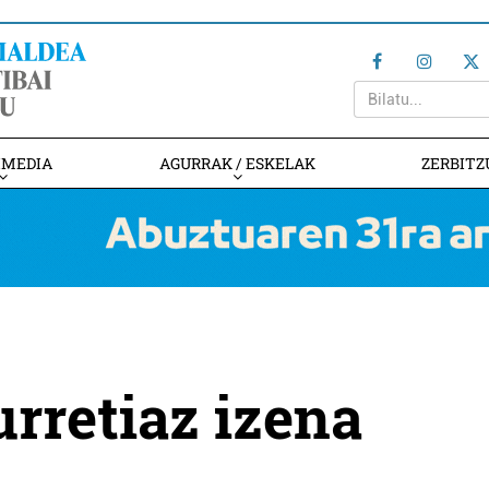
IMEDIA
AGURRAK / ESKELAK
ZERBITZ
urretiaz izena