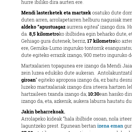
hurre ibiliko dira aurten ere.
Mendi lasterketek eta martxek
osatuko dute dome
duten arren, arrolapetarren helburu nagusiak mend
aldeko “apustuagaz
aurrera egitea” izango dira. 
da.
8,5 kilometro
ko ibilbidea egin beharko dute, 
Gehiago gura dutenek, berriz,
17 kilometro
ko azte
ere, Gernika-Lumo inguruko tontorrik esanguratsu
dute egiteko errazik izango, 900 metro inguruko 
Martxalarien topagunea ere izango da Mendi Jaia
zein luzea edukiko dute aukeran. Antolakuntzatik
giroan
” egiteko aproposa izango da, ez baitu desn
luzeko martxalariak izango dira irteera hartzen l
hartzaileen txanda izango da;
10:30
ean hasiko dira
izango da, eta, azkenik, aukera laburra hautatu d
Jakin beharrekoak.
Arrolapeko kideak “hala ibilbide osoan, nola irte
laguntzeko prest. Egunean bertan
izena eman
gur