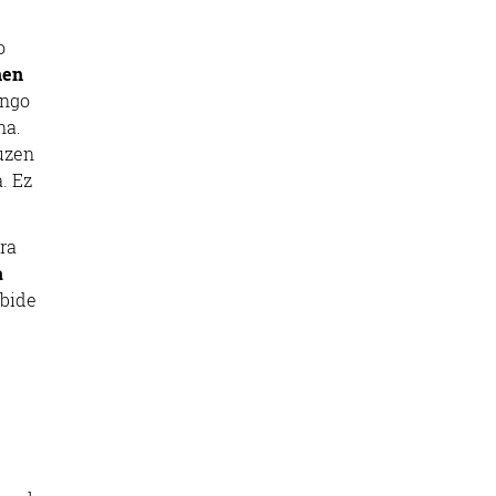
o
nen
ongo
na.
zuzen
. Ez
ra
a
lbide