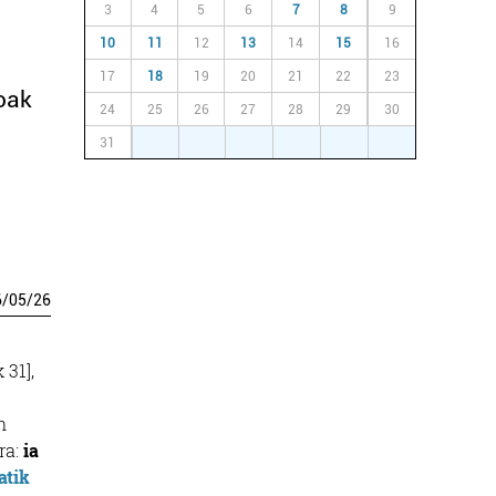
3
4
5
6
7
8
9
10
11
12
13
14
15
16
17
18
19
20
21
22
23
koak
24
25
26
27
28
29
30
31
1
2
3
4
5
6
6
/
05
/
26
31],
.
n
ira:
ia
atik