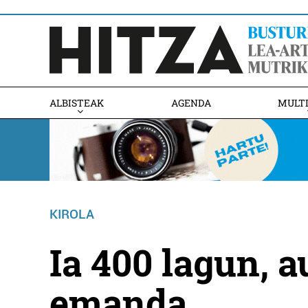
ALBISTEAK
AGENDA
MULT
KIROLA
Ia 400 lagun, a
emanda