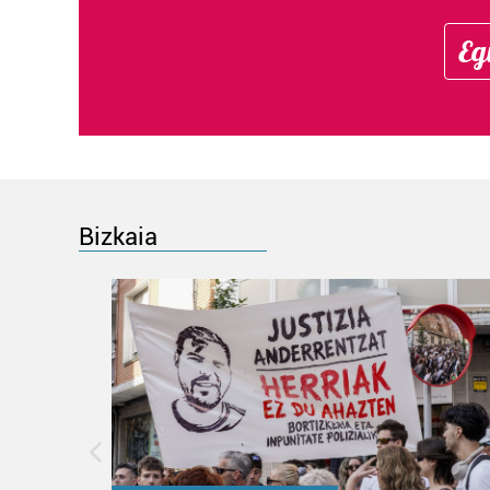
Eg
Bizkaia