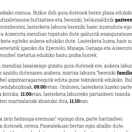
kako menua. Bizkor ibili gura dutenek beren plaza edukik
izaletasuna bultzatzea eta, bereziki, belaunaldirik
gaztee
Horrenbestez, lasterketa laburra bereziki haiei zuzenduta eg
eta Aixerrota mendian topatuko dute gailurrik esanguratsue
rketa egiteko aukera edukiko dute. Lasterketa luzea, hain 
enetatik igaroko da: Epersolo, Maiaga, Ganaga eta Aixerrota
desnibel metatua edukiko baitu proba horrek.
; mendiaz lasaixeago gozatu gura dutenek ere, aukera labur
 azaldu dutenaren arabera, martxa laburra “bereziki
famili
ibel azpimarragarriegirik edota gune teknikorik edukiko. Ibi
ehendabizikoak,
09:00
retan. Ondoren, lasterketa luzeko parte
 korrika.
11:00
etan, lasterketa laburreko partaideen txanda
uten martxalariak abiatuko dira,
11:10
ean.
era zein helmuga eremuan” egongo dira, parte hartzaileei
a dutenek, ostera, Pasealekuan bertan egin ahalko dute,