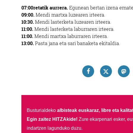
07:00retatik aurrera.
Egunean bertan izena emate
09:00.
Mendi martxa luzearen irteera.
10:30.
Mendi lasterketa luzearen irteera.
11:00.
Mendi lasterketa laburraren irteera.
11:00.
Mendi martxa laburraren irteera.
13:00.
Pasta jana eta sari banaketa ekitaldia.
Busturialdeko
albisteak euskaraz, libre eta kalita
Egin zaitez HITZAkide!
Zure ekarpenari esker, eu
indartzen lagunduko duzu.