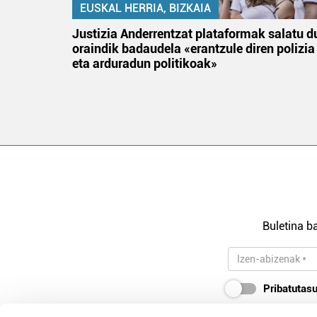
EUSKAL HERRIA, BIZKAIA
an
Justizia Anderrentzat plataformak salatu d
oraindik badaudela «erantzule diren polizia
eta arduradun politikoak»
Buletina ba
Pribatutasu