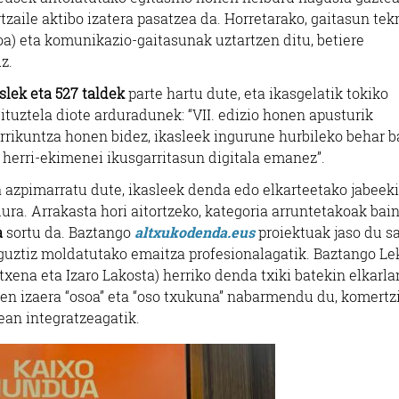
rtzaile aktibo izatera pasatzea da. Horretarako, gaitasun te
a) eta komunikazio-gaitasunak uztartzen ditu, betiere
uz.
aslek eta 527 taldek
parte hartu dute, eta ikasgelatik tokiko
ituztela diote arduradunek: “
VII. edizio honen apusturik
rrikuntza honen bidez, ikasleek ingurune hurbileko behar b
o herri-ekimenei ikusgarritasun digitala emanez”.
 azpimarratu dute, ikasleek denda edo elkarteetako jabeek
ura. Arrakasta hori aitortzeko, kategoria arruntetakoak bai
a
sortu da. Baztango
altxukodenda.eus
proiektuak jaso du sa
 guztiz moldatutako emaitza profesionalagatik.
Baztango Le
otxena eta Izaro Lakosta) herriko denda txiki batekin elkarl
n izaera “osoa” eta “oso txukuna” nabarmendu du, komertz
ean integratzeagatik.