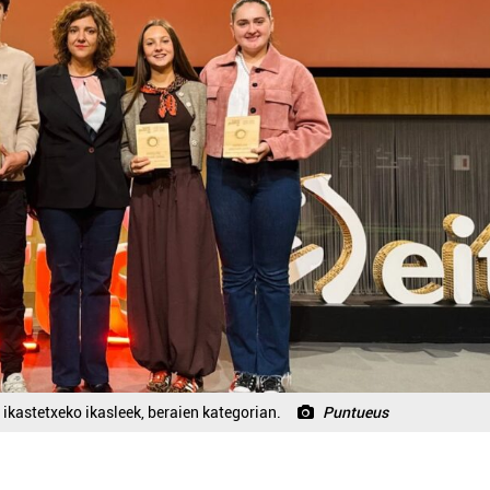
kastetxeko ikasleek, beraien kategorian.
Puntueus