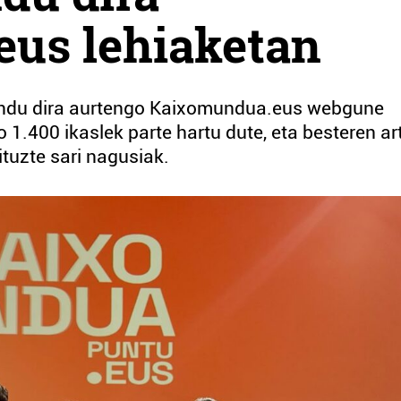
us lehiaketan
ilendu dira aurtengo Kaixomundua.eus webgune
o 1.400 ikaslek parte hartu dute, eta besteren ar
tuzte sari nagusiak.