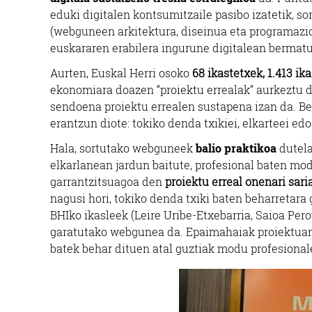
eduki digitalen kontsumitzaile pasibo izatetik, so
(webguneen arkitektura, diseinua eta programazio
euskararen erabilera ingurune digitalean bermat
Aurten, Euskal Herri osoko
68 ikastetxek, 1.413 ik
ekonomiara doazen “proiektu errealak” aurkeztu d
sendoena proiektu errealen sustapena izan da. Be
erantzun diote: tokiko denda txikiei, elkarteei ed
Hala, sortutako webguneek
balio praktikoa
dutela
elkarlanean jardun baitute, profesional baten mod
garrantzitsuagoa den
proiektu erreal onenari sari
nagusi hori, tokiko denda txiki baten beharretara
BHIko ikasleek (Leire Uribe-Etxebarria, Saioa Per
garatutako webgunea da. Epaimahaiak proiektuare
batek behar dituen atal guztiak modu profesional