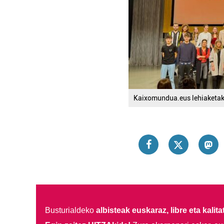
Kaixomundua.eus lehiaketak
Busturialdeko
albisteak euskaraz, libre eta kalita