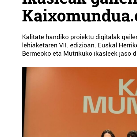
Kaixomundua.e
Kalitate handiko proiektu digitalak ga
lehiaketaren VII. edizioan. Euskal Herrik
Bermeoko eta Mutrikuko ikasleek jaso di