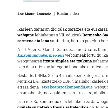
Busturialdea
Ane Maruri Aransolo
Ikasleen gaitasun digitalak garatzea eta euskaraz
webgune
lehiaketaren VII. edizioak
Bermeoko Sag
sormena eta lana
saritu ditu, herriko proiektu ba
Aiert Atienza, Goretti Galindez, Jare Uriarte, Da
kaixomunduabermeo.eus
webguneak lortu du ika
webgunearen
itxura sinplea eta txukuna
nabarmen
izan dela iritzi dio kategoria honetako aitortza n
Bestalde, DBHko 3. eta 4. mailakoen kategorian, 
Mutriku BHI ikastetxeko DBH 4.mailako ikasleek
erraza dena.
etxekoarazoakonpondu.eus
webgune
epaimahaiak, inoiz galdara izorratuz gero, aholku
Izan ere, Kaixomundua.eus lehiaketa ez da webgun
digitala sustatzeko tresna estrategikoa
da. Puntu