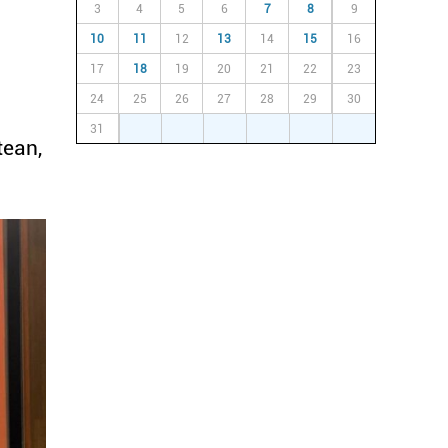
3
4
5
6
7
8
9
10
11
12
13
14
15
16
17
18
19
20
21
22
23
24
25
26
27
28
29
30
31
1
2
3
4
5
6
tean,