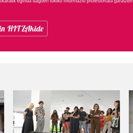
skaratik eginda dagoen tokiko informazio profesionala garatzen
in HITZAkide