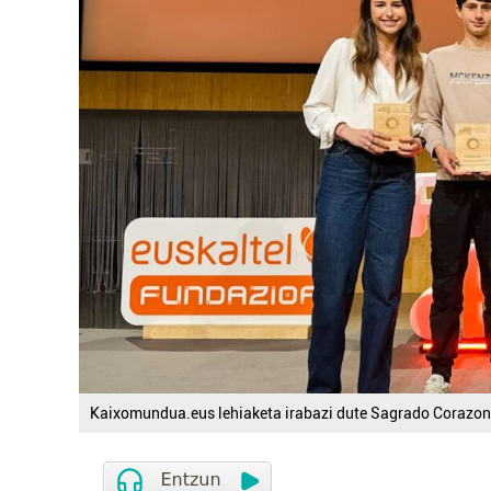
Kaixomundua.eus lehiaketa irabazi dute Sagrado Corazon i