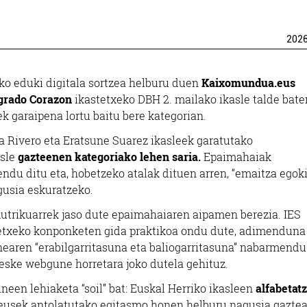
202
ko eduki digitala sortzea helburu duen
Kaixomundua.eus
rado Corazon
ikastetxeko DBH 2. mailako ikasle talde bate
tek garaipena lortu baitu bere kategorian.
nna Rivero eta Eratsune Suarez ikasleek garatutako
sle
gazteenen kategoriako lehen saria.
Epaimahaiak
du ditu eta, hobetzeko atalak dituen arren, “emaitza egoki
agusia eskuratzeko.
mutrikuarrek jaso dute epaimahaiaren aipamen berezia. IES
 etxeko konponketen gida praktikoa ondu dute, adimenduna
aren “erabilgarritasuna eta baliogarritasuna” nabarmendu
 eske webgune horretara joko dutela gehituz.
een lehiaketa “soil” bat: Euskal Herriko ikasleen
alfabetat
eusek antolatutako egitasmo honen helburu nagusia gazte