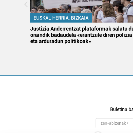
EUSKAL HERRIA, BIZKAIA
an
Justizia Anderrentzat plataformak salatu d
oraindik badaudela «erantzule diren polizia
eta arduradun politikoak»
Buletina ba