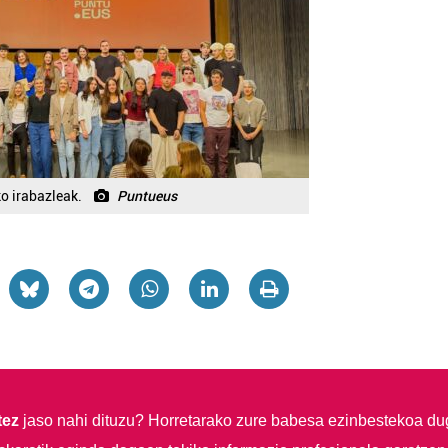
o irabazleak.
Puntueus
tez
jaso nahi dituzu?
Horretarako zure babesa ezinbestekoa du