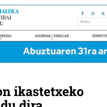
IMEDIA
AGURRAK / ESKELAK
ZERBITZ
on ikastetxeko
ndu dira