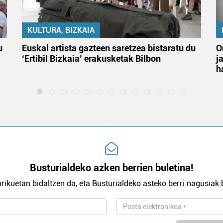
KULTURA, BIZKAIA
u
Euskal artista gazteen saretzea bistaratu du
O
‘Ertibil Bizkaia’ erakusketak Bilbon
j
h
Busturialdeko azken berrien buletina!
rikuetan bidaltzen da, eta Busturialdeko asteko berri nagusiak b