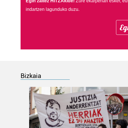
Egin zaitez HITZAkide!
Zure ekarpenari esker, eu
indartzen lagunduko duzu.
Eg
Bizkaia