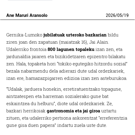
Ane Maruri Aransolo
2026
/
05
/
19
Gernika-Lumoko
jubilatuak urteroko bazkarian
bildu
ziren joan den zapatuan (maiatzak 16), Jai Alain.
Udalerriko frontoia
800 lagunen topaleku
izan zen, eta
jardunaldia jaiaren eta bizikidetzaren epizentro bilakatu
zen. Hala, topaketa hori “tokiko egutegiko hitzordu sozial”
bezala nabarmendu dela adierazi dute udal ordezkariek,
izan ere, hamazazpigarren edizioa izan zen asteburukoa.
“Udalak, jarduera honekin, erretiratuentzako topagune,
aintzatespen eta harreman sozialerako gune bat
eskaintzea du helburu”, diote udal ordezkariek. Ze,
bazkari herrikoiak
gastronomia eta jai giroa
uztartu
zituen, eta udalerriko pertsona askorentzat “erreferentzia
gune gisa duen papera” indartu zuela uste dute.