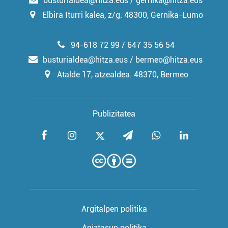
busturialdea@hitza.eus / gernika@hitza.eus
Elbira Iturri kalea, z/g. 48300, Gernika-Lumo
94-618 72 99 / 647 35 56 54
busturialdea@hitza.eus / bermeo@hitza.eus
Atalde 17, atzealdea. 48370, Bermeo
Publizitatea
Argitalpen politika
Aniztasun politika