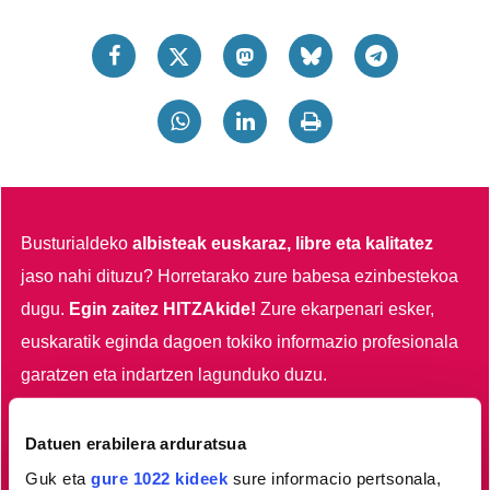
Busturialdeko
albisteak euskaraz, libre eta kalitatez
jaso nahi dituzu?
Horretarako zure babesa ezinbestekoa
dugu.
Egin zaitez HITZAkide!
Zure ekarpenari esker,
euskaratik eginda dagoen tokiko informazio profesionala
garatzen eta indartzen lagunduko duzu.
Egin HITZAkide
Datuen erabilera arduratsua
Guk eta
gure 1022 kideek
sure informacio pertsonala,