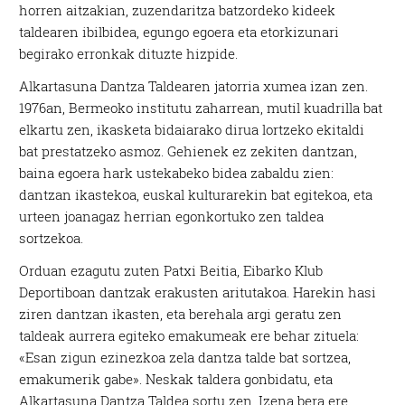
horren aitzakian, zuzendaritza batzordeko kideek
taldearen ibilbidea, egungo egoera eta etorkizunari
begirako erronkak dituzte hizpide.
Alkartasuna Dantza Taldearen jatorria xumea izan zen.
1976an, Bermeoko institutu zaharrean, mutil kuadrilla bat
elkartu zen, ikasketa bidaiarako dirua lortzeko ekitaldi
bat prestatzeko asmoz. Gehienek ez zekiten dantzan,
baina egoera hark ustekabeko bidea zabaldu zien:
dantzan ikastekoa, euskal kulturarekin bat egitekoa, eta
urteen joanagaz herrian egonkortuko zen taldea
sortzekoa.
Orduan ezagutu zuten Patxi Beitia, Eibarko Klub
Deportiboan dantzak erakusten aritutakoa. Harekin hasi
ziren dantzan ikasten, eta berehala argi geratu zen
taldeak aurrera egiteko emakumeak ere behar zituela:
«Esan zigun ezinezkoa zela dantza talde bat sortzea,
emakumerik gabe». Neskak taldera gonbidatu, eta
Alkartasuna Dantza Taldea sortu zen. Izena bera ere