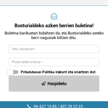
Busturialdeko azken berrien buletina!
Buletina barikuetan bidaltzen da, eta Busturialdeko asteko
berri nagusiak biltzen ditu.
Pribatutasun Politika
irakurri eta onartzen dut.
Harpidetu
94-627 10 85 / 607 29 22 23