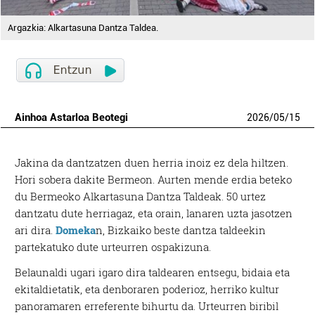
Argazkia: Alkartasuna Dantza Taldea.
Ainhoa Astarloa Beotegi
2026
/
05
/
15
J
akina da dantzatzen duen herria inoiz ez dela hiltzen.
Hori sobera dakite Bermeon. Aurten mende erdia beteko
du Bermeoko Alkartasuna Dantza Taldeak. 50 urtez
dantzatu dute herriagaz, eta orain, lanaren uzta jasotzen
ari dira.
Domeka
n, Bizkaiko beste dantza taldeekin
partekatuko dute urteurren ospakizuna.
Belaunaldi ugari igaro dira taldearen entsegu, bidaia eta
ekitaldietatik, eta denboraren poderioz, herriko kultur
panoramaren erreferente bihurtu da. Urteurren biribil