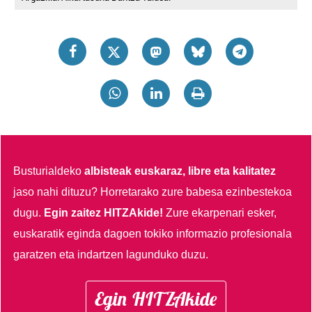
Busturialdeko
albisteak euskaraz, libre eta kalitatez
jaso nahi dituzu?
Horretarako zure babesa ezinbestekoa
dugu.
Egin zaitez HITZAkide!
Zure ekarpenari esker,
euskaratik eginda dagoen tokiko informazio profesionala
garatzen eta indartzen lagunduko duzu.
Egin HITZAkide