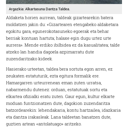
Argazkia: Alkartasuna Dantza Taldea.
Aldaketa horien aurrean, taldeak gizartearekin batera
moldatzen jakin du: «Gizartearen etengabeko aldaketara
egokitu gara, egunerokotasuneko egoerak eta behar
berriak kontuan hartuta; halaxe egin dugu urtez urte
aurrera». Mende erdiko ibilbidea ez da kasualitatea; talde
atzeko lan handia dagoela azpimarratu dute
zuzendaritzako kideek.
Hasierako urteetan, taldea bera sortuta egon arren, ez
zeukaten estatuturik, ezta egitura formalik ere.
Hamargarren urteurrenean eman zuten urratsa,
nabarmendu dutenez: orduan, estatutuak sortu eta
elkartea ofizialki eratu zuten. Gaur egun, kultur elkarte
moduan funtzionatzen dute, dagokion zuzendaritza
batzordearekin: lehendakaria, kontu hartzailea, idazkaria
eta dantza irakasleak. Lana taldeetan banatzen dute,
guztien artean «antolatuago» aritzeko.