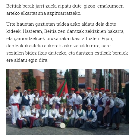
Beitiak berak jarri zuela aipatu dute, gizon-emakumeen
arteko elkartasuna azpimarratzeko.
Urte hauetan guztietan taldea asko aldatu dela diote
kideek. Hasieran, Beitia zen dantzak zekizkien bakarra,
eta gainontzekoek pixkanaka ikasi zituzten. Egun,
dantzak ikasteko aukerak asko zabaldu dira; sare
sozialen bidez ikas daitezke, eta dantzen estiloak beraiek
ere aldatu egin dira.