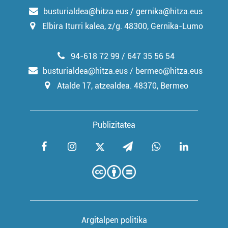
busturialdea@hitza.eus / gernika@hitza.eus
Elbira Iturri kalea, z/g. 48300, Gernika-Lumo
94-618 72 99 / 647 35 56 54
busturialdea@hitza.eus / bermeo@hitza.eus
Atalde 17, atzealdea. 48370, Bermeo
Publizitatea
Argitalpen politika