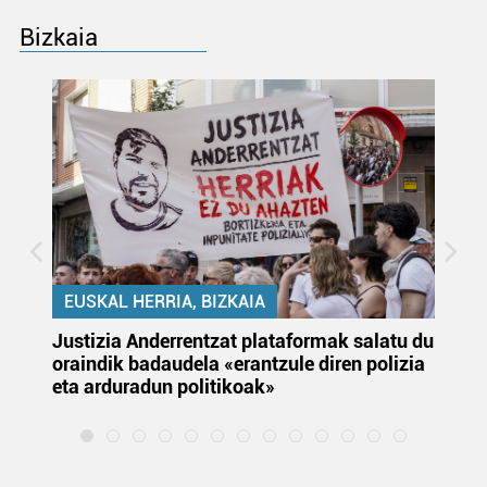
Bizkaia
EUSKAL HERRIA, BIZKAIA
Justizia Anderrentzat plataformak salatu du
Eu
oraindik badaudela «erantzule diren polizia
‘E
eta arduradun politikoak»