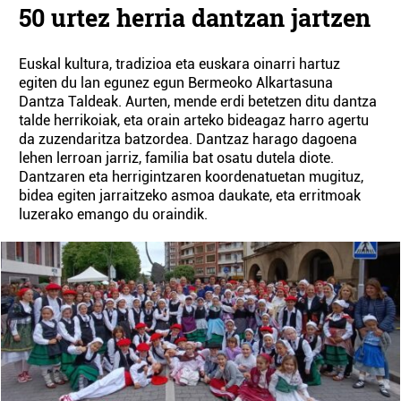
50 urtez herria dantzan jartzen
Euskal kultura, tradizioa eta euskara oinarri hartuz
egiten du lan egunez egun Bermeoko Alkartasuna
Dantza Taldeak. Aurten, mende erdi betetzen ditu dantza
talde herrikoiak, eta orain arteko bideagaz harro agertu
da zuzendaritza batzordea. Dantzaz harago dagoena
lehen lerroan jarriz, familia bat osatu dutela diote.
Dantzaren eta herrigintzaren koordenatuetan mugituz,
bidea egiten jarraitzeko asmoa daukate, eta erritmoak
luzerako emango du oraindik.