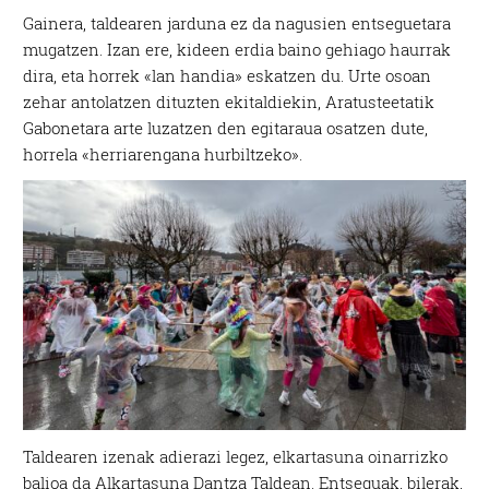
Gainera, taldearen jarduna ez da nagusien entseguetara
mugatzen. Izan ere, kideen erdia baino gehiago haurrak
dira, eta horrek «lan handia» eskatzen du. Urte osoan
zehar antolatzen dituzten ekitaldiekin, Aratusteetatik
Gabonetara arte luzatzen den egitaraua osatzen dute,
horrela «herriarengana hurbiltzeko».
Taldearen izenak adierazi legez, elkartasuna oinarrizko
balioa da Alkartasuna Dantza Taldean. Entseguak, bilerak,