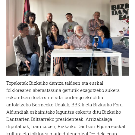
Topaketak Bizkaiko dantza taldeen eta euskal
folklorearen aberastasuna gertutik ezagutzeko aukera
eskaintzen duela sinetsita, aurtengo ekitaldia
antolatzeko Bermeoko Udalak, BBK-k eta Bizkaiko Foru
Aldundiak eskainitako laguntza eskertu ditu Bizkaiko
Dantzarien Biltzarreko presidenteak. Arrizabalaga
diputatuak, hain zuzen, Bizkaiko Dantzari Eguna euskal
kultura eta folklorea maite dutenentzat “ez dela egun