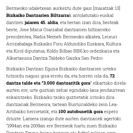
Bermeoko udaletxean aurkeztu dute gaur [maiatzak 13]
Bizkaiko Dantzarien Biltzarra
k antolatutako euskal
dantzen
jaiaren 45. aldia
, eta bertan izan dira, besteak
beste, Jose Maria Oiarzabal dantzarien biltzarreko
presidentea, Nadia Nemeh Bermeoko alkatea, Leixuri
Arrizabalaga Bizkaiko Foru Aldundiko Euskara, Kultura
eta Kirol diputatua, Koldo Bilbao BBK-ko ordezkaria eta
Alkartasuna Dantza Taldeko Gaizka San Pedro.
Bizkaiko Dantzari Eguna Bizkaiko dantzarien urteko
hitzordu nagusi gisa errotu da, eta horren isla da,
72
dantza talde eta “3.000 dantzaritik gora
” elkartuko direla
aurten ere, urte guztian zehar egindako lana jendaurrean
eskaintzeko. Bizkaiko txoko guztietatik iritsiko dira
dantzariak Bermeora, tartean Busturialdeko zein Lea-
Artibaiko herrietatik, eta
100 autobusetik gora
espero
dituzte. Lamera izango dute aurten dantzariek agertoki:
“1994an eta 2009an ere Bermeok hartu zuen Bizkaiko
Dantzari Eguna, baina kanpan eta futbol zelaian egin