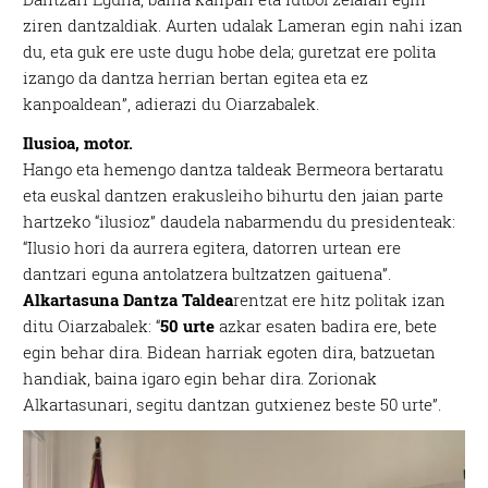
ziren dantzaldiak. Aurten udalak Lameran egin nahi izan
du, eta guk ere uste dugu hobe dela; guretzat ere polita
izango da dantza herrian bertan egitea eta ez
kanpoaldean”, adierazi du Oiarzabalek.
Ilusioa, motor.
Hango eta hemengo dantza taldeak Bermeora bertaratu
eta euskal dantzen erakusleiho bihurtu den jaian parte
hartzeko “ilusioz” daudela nabarmendu du presidenteak:
“Ilusio hori da aurrera egitera, datorren urtean ere
dantzari eguna antolatzera bultzatzen gaituena”.
Alkartasuna Dantza Taldea
rentzat ere hitz politak izan
ditu Oiarzabalek: “
50 urte
azkar esaten badira ere, bete
egin behar dira. Bidean harriak egoten dira, batzuetan
handiak, baina igaro egin behar dira. Zorionak
Alkartasunari, segitu dantzan gutxienez beste 50 urte”.