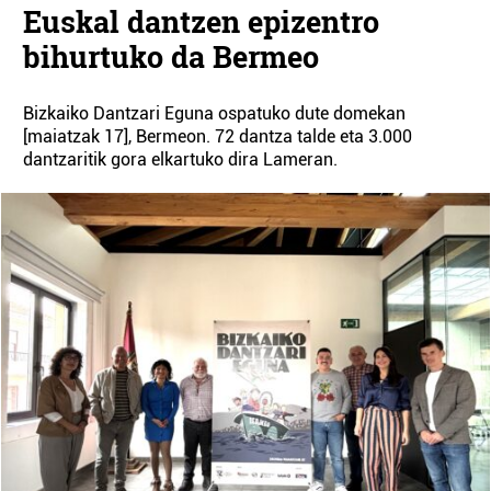
Euskal dantzen epizentro
bihurtuko da Bermeo
Bizkaiko Dantzari Eguna ospatuko dute domekan
[maiatzak 17], Bermeon. 72 dantza talde eta 3.000
dantzaritik gora elkartuko dira Lameran.