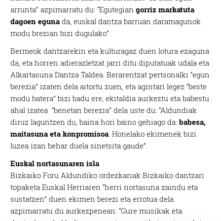
arrunta” azpimarratu du: “Egutegian
gorriz markatuta
dagoen eguna
da, euskal dantza barruan daramagunok
modu brezian bizi dugulako”.
Bermeok dantzarekin eta kulturagaz duen lotura ezaguna
da, eta horren adierazletzat jarri ditu diputatuak udala eta
Alkartasuna Dantza Taldea. Berarentzat pertsonalki “egun
berezia” izaten dela aitortu zuen, eta agintari legez “beste
modu batera” bizi badu ere, ekitaldia aurkeztu eta babestu
ahal izatea “benetan berezia” dela uste du: “Aldundiak
diruz laguntzen du, baina hori baino gehiago da:
babesa,
maitasuna eta konpromisoa
. Honelako ekimenek bizi
luzea izan behar duela sinetsita gaude”.
Euskal nortasunaren isla
Bizkaiko Foru Aldundiko ordezkariak Bizkaiko dantzari
topaketa Euskal Herriaren “herri nortasuna zaindu eta
sustatzen” duen ekimen berezi eta errotua dela
azpimarratu du aurkezpenean: “Gure musikak eta