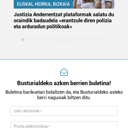
EUSKAL HERRIA, BIZKAIA
Justizia Anderrentzat plataformak salatu du
Eu
oraindik badaudela «erantzule diren polizia
‘E
eta arduradun politikoak»
Busturialdeko azken berrien buletina!
Buletina barikuetan bidaltzen da, eta Busturialdeko asteko
berri nagusiak biltzen ditu.