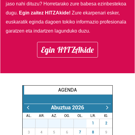
jaso nahi dituzu?
Horretarako zure babesa ezinbestekoa
dugu.
Egin zaitez HITZAkide!
Zure ekarpenari esker,
euskaratik eginda dagoen tokiko informazio profesionala
garatzen eta indartzen lagunduko duzu.
Egin HITZAkide
AGENDA
Abuztua 2026
AL.
AR.
AZ.
OG.
OL.
LR.
IG.
27
28
29
30
31
1
2
3
4
5
6
7
8
9