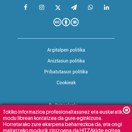
Argitalpen politika
Aniztasun politika
Pribatutasun politika
Cookieak
Babesleak:
Tokiko informazioa profesionaltasunez eta euskaratik,
modu librean kontatzea da gure eginkizuna.
Horretarako zure ekarpena beharrezkoa da, eta ongi
maitatzeko modurik zintzoena da HITZAkide egitea.