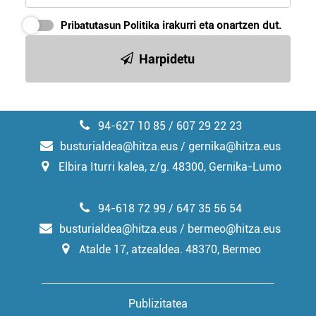
Pribatutasun Politika
irakurri eta onartzen dut.
Harpidetu
94-627 10 85 / 607 29 22 23
busturialdea@hitza.eus / gernika@hitza.eus
Elbira Iturri kalea, z/g. 48300, Gernika-Lumo
94-618 72 99 / 647 35 56 54
busturialdea@hitza.eus / bermeo@hitza.eus
Atalde 17, atzealdea. 48370, Bermeo
Publizitatea