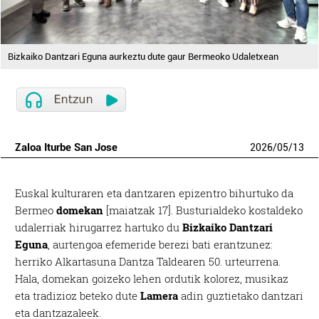
Bizkaiko Dantzari Eguna aurkeztu dute gaur Bermeoko Udaletxean
Zaloa Iturbe San Jose
2026
/
05
/
13
Euskal kulturaren eta dantzaren epizentro bihurtuko da
Bermeo
domekan
[maiatzak 17]. Busturialdeko kostaldeko
udalerriak hirugarrez hartuko du
Bizkaiko Dantzari
Eguna
, aurtengoa efemeride berezi bati erantzunez:
herriko Alkartasuna Dantza Taldearen 50. urteurrena.
Hala, domekan goizeko lehen ordutik kolorez, musikaz
eta tradizioz beteko dute
Lamera
adin guztietako dantzari
eta dantzazaleek.