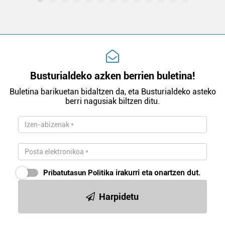
Busturialdeko azken berrien buletina!
Buletina barikuetan bidaltzen da, eta Busturialdeko asteko
berri nagusiak biltzen ditu.
Pribatutasun Politika
irakurri eta onartzen dut.
Harpidetu