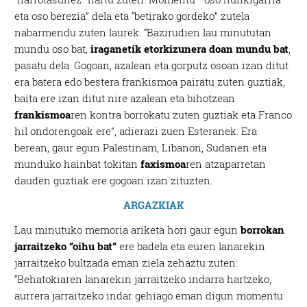
eta oso berezia” dela eta “betirako gordeko” zutela
nabarmendu zuten laurek. “Bazirudien lau minututan
mundu oso bat,
iraganetik etorkizunera doan mundu bat
,
pasatu dela. Gogoan, azalean eta gorputz osoan izan ditut
era batera edo bestera frankismoa pairatu zuten guztiak,
baita ere izan ditut nire azalean eta bihotzean
frankismoa
ren kontra borrokatu zuten guztiak eta Franco
hil ondorengoak ere”, adierazi zuen Esteranek. Era
berean, gaur egun Palestinam, Libanon, Sudanen eta
munduko hainbat tokitan
faxismoa
ren atzaparretan
dauden guztiak ere gogoan izan zituzten.
ARGAZKIAK
Lau minutuko memoria ariketa hori gaur egun
borrokan
jarraitzeko “oihu bat”
ere badela eta euren lanarekin
jarraitzeko bultzada eman ziela zehaztu zuten:
“Behatokiaren lanarekin jarraitzeko indarra hartzeko,
aurrera jarraitzeko indar gehiago eman digun momentu