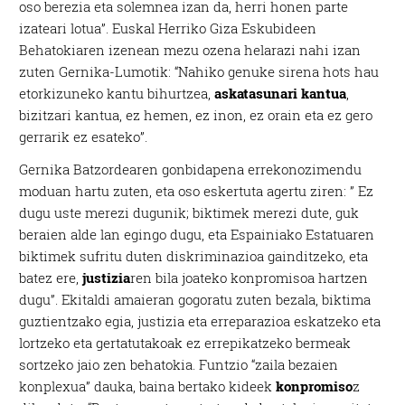
oso berezia eta solemnea izan da, herri honen parte
izateari lotua”. Euskal Herriko Giza Eskubideen
Behatokiaren izenean mezu ozena helarazi nahi izan
zuten Gernika-Lumotik: “Nahiko genuke sirena hots hau
etorkizuneko kantu bihurtzea,
askatasunari kantua
,
bizitzari kantua, ez hemen, ez inon, ez orain eta ez gero
gerrarik ez esateko”.
Gernika Batzordearen gonbidapena errekonozimendu
moduan hartu zuten, eta oso eskertuta agertu ziren: ” Ez
dugu uste merezi dugunik; biktimek merezi dute, guk
beraien alde lan egingo dugu, eta Espainiako Estatuaren
biktimek sufritu duten diskriminazioa gainditzeko, eta
batez ere,
justizia
ren bila joateko konpromisoa hartzen
dugu”. Ekitaldi amaieran gogoratu zuten bezala, biktima
guztientzako egia, justizia eta erreparazioa eskatzeko eta
lortzeko eta gertatutakoak ez errepikatzeko bermeak
sortzeko jaio zen behatokia. Funtzio “zaila bezaien
konplexua” dauka, baina bertako kideek
konpromiso
z