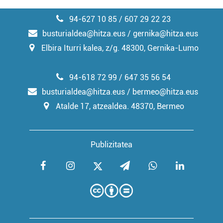
94-627 10 85 / 607 29 22 23
busturialdea@hitza.eus / gernika@hitza.eus
Elbira Iturri kalea, z/g. 48300, Gernika-Lumo
94-618 72 99 / 647 35 56 54
busturialdea@hitza.eus / bermeo@hitza.eus
Atalde 17, atzealdea. 48370, Bermeo
Publizitatea