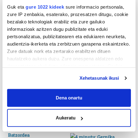
Guk eta
gure 1022 kideek
sure informacio pertsonala,
zure IP zenbakia, esaterako, prozesatzen ditugu, cookie
bezalako teknologiak erabiliz eta zure gailuko
informazioak azitzen dugu publizitate eta eduki
pertsonalizatua, publizitatearen eta edukiaren neurketa,
audientzia-ikerketa eta zerbitzuen garapena eskaintzeko.
Zure datuak nork eta zertarako erabiltzen dituen
hautatzeko aukera duzu. Zure onespena aldatzen edo
deuseztatzen ahal duzu edozein momentutan, Cookie
deklaraziotik edo Privacy triggerean klikatuz.
Xehetasunak ikusi
If you allow, we would also like to:
Collect information about your geographical
Dena onartu
location which can be accurate to within several
meters
Aukeratu
Identify your device by actively scanning it for
specific characteristics (fingerprinting)
Find out more about how your personal data is processed