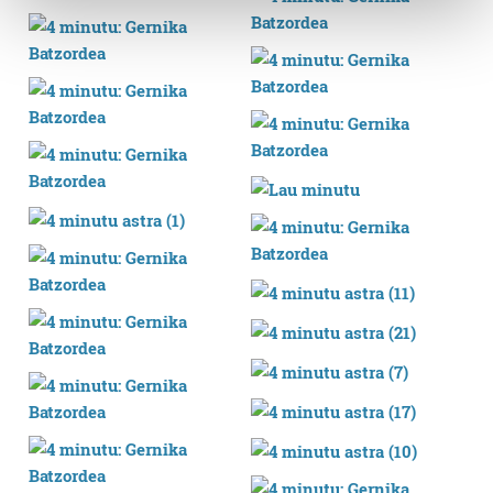
and set your preferences in the
details section
.
Guk eta gure bazkideek zure datu pertsonalak
prozesatzen ditugu, zure IP zenbakia, besteak beste,
teknologia erabiliz, cookieak adibidez, iragarki eta eduki
pertsonalizatuak eskaintzeko, iragarkiak eta edukia
neurtzeko, jendeari buruzko informazioa biltzeko eta
produktuak garatzeko. Zure datuak nork eta zertarako
erabiltzen dituen hauta dezakezu.
Bazkide batzuek ez dizute baimenik eskatzen, eta beren
interes komertzial legitimoetan babesten dira. Ikusi gure
bazkideen zerrenda, beren ustez zein helburutarako
duten interes legitimoa eta horren aurka nola egin
dezakezun ikusteko.
Lortu zure datu pertsonalak prozesatzeko moduari
buruzko informazio gehiago eta ezarri zure lehentasunak
datuen atalean. Edozein unetan alda edo ken dezakezu