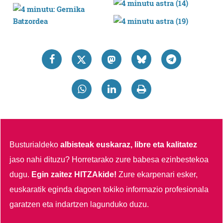
Busturialdeko
albisteak euskaraz, libre eta kalitatez
jaso nahi dituzu?
Horretarako zure babesa ezinbestekoa
dugu.
Egin zaitez HITZAkide!
Zure ekarpenari esker,
euskaratik eginda dagoen tokiko informazio profesionala
garatzen eta indartzen lagunduko duzu.