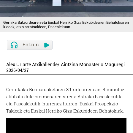
Gernika Batzordearen eta Euskal Herriko Giza Eskubidearen Behatokiaren
kideak, atzo arratsaldean, Pasealekuan.
Alex Uriarte Atxikallende/ Aintzina Monasterio Maguregi
2026
/
04
/
27
Gernikako Bonbardaketaren 89. urteurrenean, 4 minutuz
aktibatu dute oroimenaren sirena Astrako babeslekutik
eta Pasealekutik, hurrenez hurren, Euskal Prospekzio
Taldeak eta Euskal Herriko Giza Eskubideen Behatokiak.