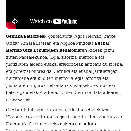
Gernika Batzordea
k gonbidatuta, Agus Hernan, Iratxe
Urizar, Ainara Esteran eta Argiloa Pinzolas
Euskal
Herriko Giza Eskubideen Behatokia
ren kideek piztu
zuten Pasealekukoa. “Egia, aitortza, memoria eta
justiziaren aldeko euskal erakundeak aktibatu du sirena,
eta guretzat ohorea da Gernika eta euskal jardueragaz
harremana eduki duen memoria, egia, aitortza eta
justiziaren inguruan elkarlana sustatzeko ekinbidean
batera gaudelako”, adierazi zuten Gernika Batzordearen
ordezkariek.
Oso hunkituta amaitu zuten ekitaldia behatokikoek.
“Gorputz osotik zirrara izugarria sentitu dut”, aitortu zuen
Esteranek. Sirena pizteko aukera eta ardura
“harrotasunez” hartu zuten. Momentu ·”oso hunkigarria