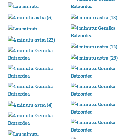
zure baimena Cookieen adierazpenean.
Webgune honek cookie propioak eta hirugarrenen cookie-
fitxategiak erabiltzen ditu. Zure esperientzia eta
zerbitzuak hobetzeko asmoz, cookie teknologiaz
baliatzen gara. Ohar hau onartuz gero, teknologia hori
erabiltzeko baimen esplizitua ematen diguzu.
Gehiago
irakurri