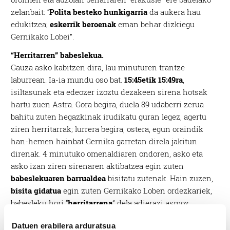
zelanbait: “
Polita besteko hunkigarria
da aukera hau
edukitzea;
eskerrik beroenak
eman behar dizkiegu
Gernikako Lobei”.
“Herritarren” babeslekua.
Gauza asko kabitzen dira, lau minuturen trantze
laburrean. Ia-ia mundu oso bat.
15:45etik 15:49ra
,
isiltasunak eta edeozer izoztu dezakeen sirena hotsak
hartu zuen Astra. Gora begira, duela 89 udaberri zerua
bahitu zuten hegazkinak irudikatu guran legez, agertu
ziren herritarrak; lurrera begira, ostera, egun oraindik
han-hemen hainbat Gernika garretan direla jakitun
direnak. 4 minutuko omenaldiaren ondoren, asko eta
asko izan ziren sirenaren aktibatzea egin zuten
babeslekuaren barrualdea
bisitatu zutenak. Hain zuzen,
bisita gidatua
egin zuten Gernikako Loben ordezkariek,
babesleku hori “
herritarrena
” dela adierazi asmoz.
Datuen erabilera arduratsua