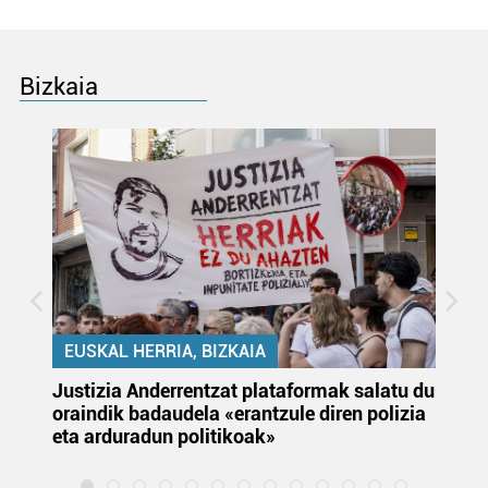
Bizkaia
EUSKAL HERRIA, BIZKAIA
Justizia Anderrentzat plataformak salatu du
Eu
oraindik badaudela «erantzule diren polizia
‘E
eta arduradun politikoak»