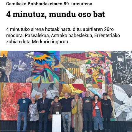
Gernikako Bonbardaketaren 89. urteurrena
4 minutuz, mundu oso bat
4 minutuko sirena hotsak hartu ditu, apirilaren 26ro
modura, Pasealekua, Astrako babeslekua, Errenteriako
zubia edota Merkurio ingurua.