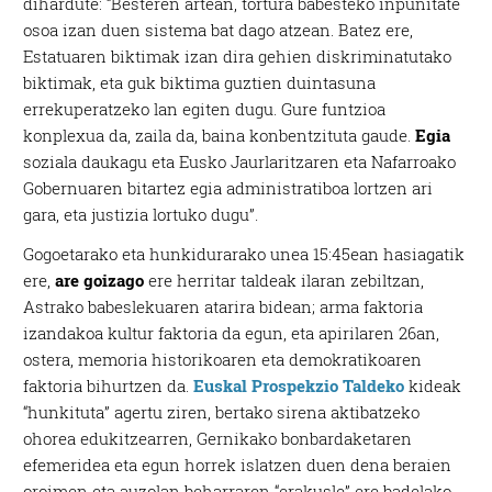
dihardute: “Besteren artean, tortura babesteko inpunitate
osoa izan duen sistema bat dago atzean. Batez ere,
Estatuaren biktimak izan dira gehien diskriminatutako
biktimak, eta guk biktima guztien duintasuna
errekuperatzeko lan egiten dugu. Gure funtzioa
konplexua da, zaila da, baina konbentzituta gaude.
Egia
soziala daukagu eta Eusko Jaurlaritzaren eta Nafarroako
Gobernuaren bitartez egia administratiboa lortzen ari
gara, eta justizia lortuko dugu”.
Gogoetarako eta hunkidurarako unea 15:45ean hasiagatik
ere,
are goizago
ere herritar taldeak ilaran zebiltzan,
Astrako babeslekuaren atarira bidean; arma faktoria
izandakoa kultur faktoria da egun, eta apirilaren 26an,
ostera, memoria historikoaren eta demokratikoaren
faktoria bihurtzen da.
Euskal Prospekzio Taldeko
kideak
“hunkituta” agertu ziren, bertako sirena aktibatzeko
ohorea edukitzearren, Gernikako bonbardaketaren
efemeridea eta egun horrek islatzen duen dena beraien
oroimen eta auzolan beharraren “erakusle” ere badelako