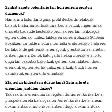
Zenbat zarete boluntario lan hori aurrera eroaten
duzuenok?
Hamahiru boluntario gara, profil desberdinetakoak:
batzuk historian adituak dira; beste batzuk ingeniariak
dira; eta badaude bestelako profilak ere, lan fisikoagoa
egiten dutenak. Izatez, taldearen sorrera ofiziala 2015ean
kokatzen da, talde modura formalki eratu zelako; hala ere,
bertako kide gehienak lehenagotik prestakuntza lanetan
aritzen ginen. Denok batu gaitu helburu berak, eta lortu
dugu lan bakoitza bakoitzak gehien kontrolatzen duen
eremutik egitea. Hortik datoz emaitzak. Guzti horren
uztarketak ematen ditu emaitzak.
Eta, zelan bideratzen duzue lana? Zein arlo eta
eremutan jarduten duzue?
Taldeak hiru eremutan lan egiten du: aurretiko ikerketa,
prospekzioa eta katalogazioa. Aurretiko ikerketa lanean,
dokumentazio historikoa lantzen dugu: dokumentuak