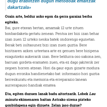
dugu erabiltzen dugun metodoak emaitzak
dakartzala»
Orain arte, beldur asko egon da gerra garaiaz berba
egiteko.
Bai, gure etxean bertan, amamak 12 urte zituen
bonbardaketa gertatu zenean. Pentsa zer bizi izan behar
izan zuen 12 urteko neska batek ondorengo egunetan.
Berak beti isiltasunez bizi izan zuen guztia. Bere
bizitzaren azken urteetara arte ez genuen bere bizipena
ezagutzeko aukerarik izan. Bere beldurra oso sakona zen,
barruan gordeta eramaten zuen, eta ez dago jakiterik zer
zegoen horren atzean. Hori da gaur egun gizarte modura
dugun erronka handienetako bat: informazio hori guztia
berreskuratu eta memoria eta erreparazio lanean
aurrerapauso handiak ematea.
Eta, egiten duzuen lanak badu aitortzarik. Lobek
Lau
minutu
ekimenaren baitan Astrako sirena pizteko
gonbidapena egin dizuete. Zelan jaso duzue?