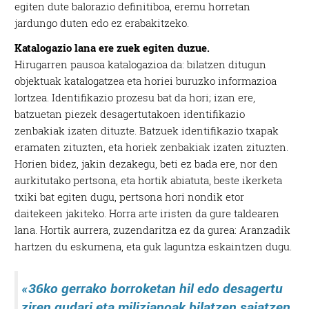
egiten dute balorazio definitiboa, eremu horretan
jardungo duten edo ez erabakitzeko.
Katalogazio lana ere zuek egiten duzue.
Hirugarren pausoa katalogazioa da: bilatzen ditugun
objektuak katalogatzea eta horiei buruzko informazioa
lortzea. Identifikazio prozesu bat da hori; izan ere,
batzuetan piezek desagertutakoen identifikazio
zenbakiak izaten dituzte. Batzuek identifikazio txapak
eramaten zituzten, eta horiek zenbakiak izaten zituzten.
Horien bidez, jakin dezakegu, beti ez bada ere, nor den
aurkitutako pertsona, eta hortik abiatuta, beste ikerketa
txiki bat egiten dugu, pertsona hori nondik etor
daitekeen jakiteko. Horra arte iristen da gure taldearen
lana. Hortik aurrera, zuzendaritza ez da gurea: Aranzadik
hartzen du eskumena, eta guk laguntza eskaintzen dugu.
«36ko gerrako borroketan hil edo desagertu
ziren gudari eta milizianoak bilatzen saiatzen