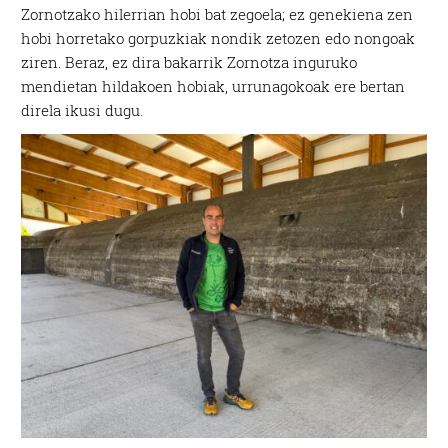
Zornotzako hilerrian hobi bat zegoela; ez genekiena zen
hobi horretako gorpuzkiak nondik zetozen edo nongoak
ziren. Beraz, ez dira bakarrik Zornotza inguruko
mendietan hildakoen hobiak, urrunagokoak ere bertan
direla ikusi dugu.