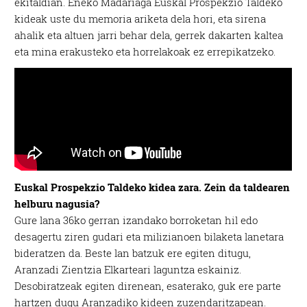
ekitaldian. Eneko Madariaga Euskal Prospekzio Taldeko
kideak uste du memoria ariketa dela hori, eta sirena
ahalik eta altuen jarri behar dela, gerrek dakarten kaltea
eta mina erakusteko eta horrelakoak ez errepikatzeko.
Euskal Prospekzio Taldeko kidea zara. Zein da taldearen
helburu nagusia?
Gure lana 36ko gerran izandako borroketan hil edo
desagertu ziren gudari eta milizianoen bilaketa lanetara
bideratzen da. Beste lan batzuk ere egiten ditugu,
Aranzadi Zientzia Elkarteari laguntza eskainiz.
Desobiratzeak egiten direnean, esaterako, guk ere parte
hartzen dugu Aranzadiko kideen zuzendaritzapean.