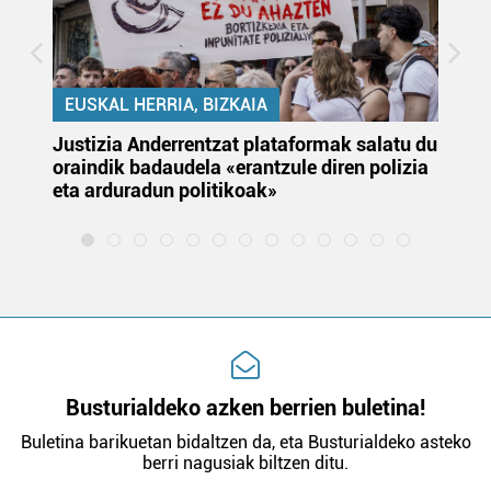
EUSKAL HERRIA, BIZKAIA
Justizia Anderrentzat plataformak salatu du
Eu
oraindik badaudela «erantzule diren polizia
‘E
eta arduradun politikoak»
Busturialdeko azken berrien buletina!
Buletina barikuetan bidaltzen da, eta Busturialdeko asteko
berri nagusiak biltzen ditu.