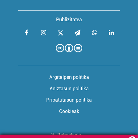
Publizitatea
Argitalpen politika
Aniztasun politika
Pribatutasun politika
Cookieak
Babesleak: