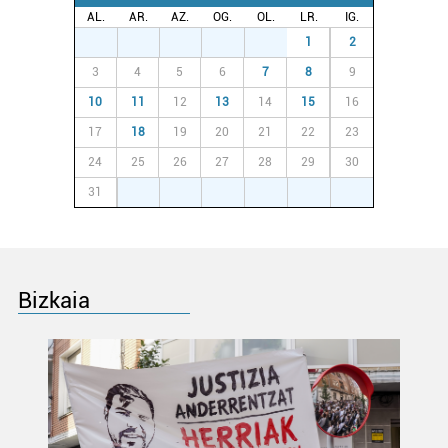
AL.
AR.
AZ.
OG.
OL.
LR.
IG.
27
28
29
30
31
1
2
3
4
5
6
7
8
9
10
11
12
13
14
15
16
17
18
19
20
21
22
23
24
25
26
27
28
29
30
31
1
2
3
4
5
6
Bizkaia