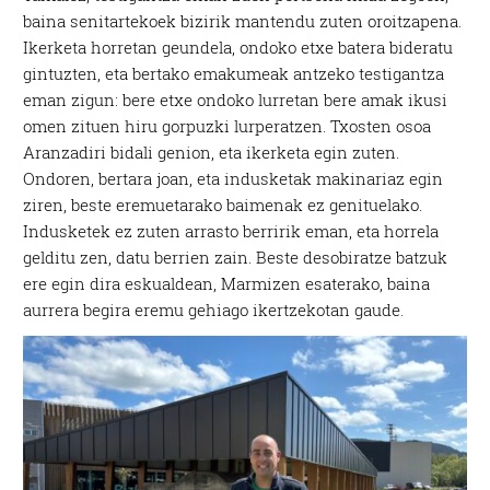
baina senitartekoek bizirik mantendu zuten oroitzapena.
Ikerketa horretan geundela, ondoko etxe batera bideratu
gintuzten, eta bertako emakumeak antzeko testigantza
eman zigun: bere etxe ondoko lurretan bere amak ikusi
omen zituen hiru gorpuzki lurperatzen. Txosten osoa
Aranzadiri bidali genion, eta ikerketa egin zuten.
Ondoren, bertara joan, eta indusketak makinariaz egin
ziren, beste eremuetarako baimenak ez genituelako.
Indusketek ez zuten arrasto berririk eman, eta horrela
gelditu zen, datu berrien zain. Beste desobiratze batzuk
ere egin dira eskualdean, Marmizen esaterako, baina
aurrera begira eremu gehiago ikertzekotan gaude.