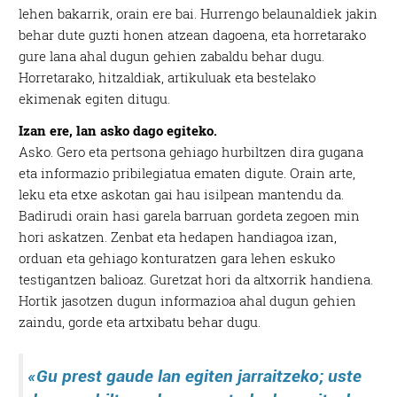
lehen bakarrik, orain ere bai. Hurrengo belaunaldiek jakin
behar dute guzti honen atzean dagoena, eta horretarako
gure lana ahal dugun gehien zabaldu behar dugu.
Horretarako, hitzaldiak, artikuluak eta bestelako
ekimenak egiten ditugu.
Izan ere, lan asko dago egiteko.
Asko. Gero eta pertsona gehiago hurbiltzen dira gugana
eta informazio pribilegiatua ematen digute. Orain arte,
leku eta etxe askotan gai hau isilpean mantendu da.
Badirudi orain hasi garela barruan gordeta zegoen min
hori askatzen. Zenbat eta hedapen handiagoa izan,
orduan eta gehiago konturatzen gara lehen eskuko
testigantzen balioaz. Guretzat hori da altxorrik handiena.
Hortik jasotzen dugun informazioa ahal dugun gehien
zaindu, gorde eta artxibatu behar dugu.
«Gu prest gaude lan egiten jarraitzeko; uste