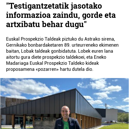
"Testigantzetatik jasotako
informazioa zaindu, gorde eta
artxibatu behar dugu"
Euskal Prospekzio Taldeak piztuko du Astrako sirena,
Gernikako bonbardaketaren 89. urteurreneko ekimenen
baitan, Lobak taldeak gonbidatuta. Lobek euren lana
aitortu gura diete prospekzio taldekoei, eta Eneko
Madariaga Euskal Prospekzio Taldeko kideak
proposamena «pozarren» hartu dutela dio.