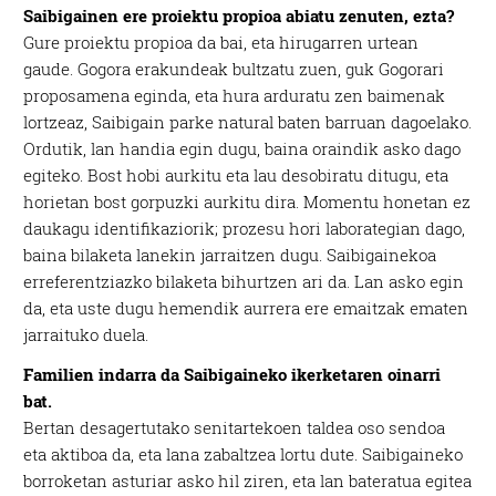
Saibigainen ere proiektu propioa abiatu zenuten, ezta?
Gure proiektu propioa da bai, eta hirugarren urtean
gaude. Gogora erakundeak bultzatu zuen, guk Gogorari
proposamena eginda, eta hura arduratu zen baimenak
lortzeaz, Saibigain parke natural baten barruan dagoelako.
Ordutik, lan handia egin dugu, baina oraindik asko dago
egiteko. Bost hobi aurkitu eta lau desobiratu ditugu, eta
horietan bost gorpuzki aurkitu dira. Momentu honetan ez
daukagu identifikaziorik; prozesu hori laborategian dago,
baina bilaketa lanekin jarraitzen dugu. Saibigainekoa
erreferentziazko bilaketa bihurtzen ari da. Lan asko egin
da, eta uste dugu hemendik aurrera ere emaitzak ematen
jarraituko duela.
Familien indarra da Saibigaineko ikerketaren oinarri
bat.
Bertan desagertutako senitartekoen taldea oso sendoa
eta aktiboa da, eta lana zabaltzea lortu dute. Saibigaineko
borroketan asturiar asko hil ziren, eta lan bateratua egitea