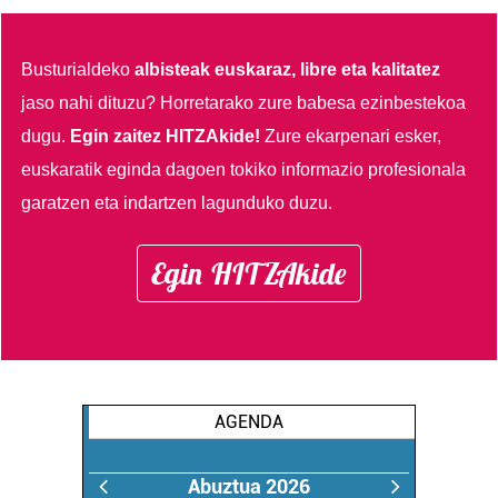
Busturialdeko
albisteak euskaraz, libre eta kalitatez
jaso nahi dituzu?
Horretarako zure babesa ezinbestekoa
dugu.
Egin zaitez HITZAkide!
Zure ekarpenari esker,
euskaratik eginda dagoen tokiko informazio profesionala
garatzen eta indartzen lagunduko duzu.
Egin HITZAkide
AGENDA
Abuztua 2026