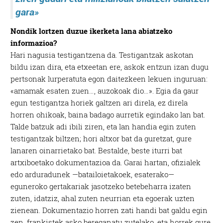
gara»
Nondik lortzen duzue ikerketa lana abiatzeko
informazioa?
Hari nagusia testigantzena da. Testigantzak askotan
bildu izan dira, eta etxeetan ere, askok entzun izan dugu
pertsonak lurperatuta egon daitezkeen lekuen inguruan:
«amamak esaten zuen…, auzokoak dio…». Egia da gaur
egun testigantza horiek galtzen ari direla, ez direla
horren ohikoak, baina badago aurretik egindako lan bat.
Talde batzuk adi ibili ziren, eta lan handia egin zuten
testigantzak biltzen; hori altxor bat da guretzat, gure
lanaren oinarrietako bat. Bestalde, beste iturri bat
artxiboetako dokumentazioa da. Garai hartan, ofizialek
edo arduradunek —batailoietakoek, esaterako—
eguneroko gertakariak jasotzeko betebeharra izaten
zuten, idatziz, ahal zuten neurrian eta egoerak uzten
zienean. Dokumentazio horren zati handi bat galdu egin
zen, frankistek asko bereganatu zutelako, eta horrek gure