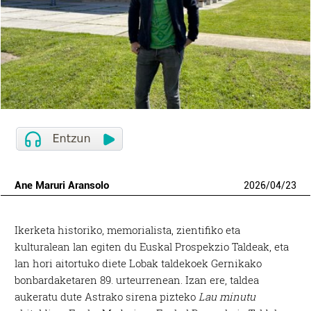
Ane Maruri Aransolo
2026
/
04
/
23
Ikerketa historiko, memorialista, zientifiko eta
kulturalean lan egiten du Euskal Prospekzio Taldeak, eta
lan hori aitortuko diete Lobak taldekoek Gernikako
bonbardaketaren 89. urteurrenean. Izan ere, taldea
aukeratu dute Astrako sirena pizteko
Lau minutu