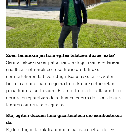
Zuen lanarekin justizia egitea bilatzen duzue, ezta?
Senitartekoekiko enpatia handia dugu; izan ere, lanean
gabiltzan gehienok borroka horietan ibilitako
senitartekoren bat izan dugu. Kasu askotan ez zuten
horrela amaitu, baina egoera horrek etxe gehienetan
pena handia sortu zuen. Eta min hori edo isiltasun hori
apurka erreparatzen dela ikustea ederra da. Hori da gure
lanaren oinarria eta egitekoa.
Eta, egiten duzuen lana gizarteratzea ere ezinbestekoa
da.
Egiten dugun lanak transmisio bat izan behar du; ez