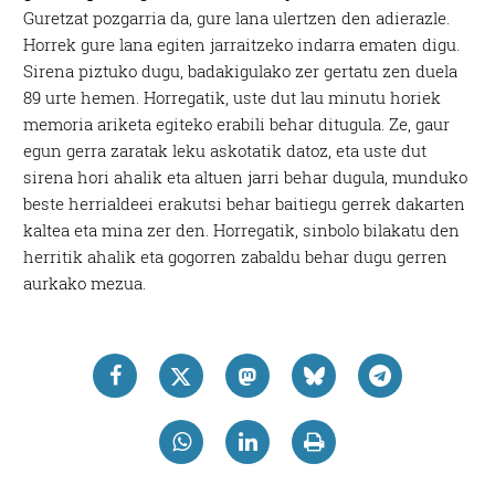
Guretzat pozgarria da, gure lana ulertzen den adierazle.
Horrek gure lana egiten jarraitzeko indarra ematen digu.
Sirena piztuko dugu, badakigulako zer gertatu zen duela
89 urte hemen. Horregatik, uste dut lau minutu horiek
memoria ariketa egiteko erabili behar ditugula. Ze, gaur
egun gerra zaratak leku askotatik datoz, eta uste dut
sirena hori ahalik eta altuen jarri behar dugula, munduko
beste herrialdeei erakutsi behar baitiegu gerrek dakarten
kaltea eta mina zer den. Horregatik, sinbolo bilakatu den
herritik ahalik eta gogorren zabaldu behar dugu gerren
aurkako mezua.