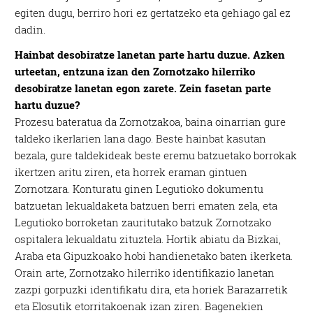
egiten dugu, berriro hori ez gertatzeko eta gehiago gal ez
dadin.
Hainbat desobiratze lanetan parte hartu duzue. Azken
urteetan, entzuna izan den Zornotzako hilerriko
desobiratze lanetan egon zarete. Zein fasetan parte
hartu duzue?
Prozesu bateratua da Zornotzakoa, baina oinarrian gure
taldeko ikerlarien lana dago. Beste hainbat kasutan
bezala, gure taldekideak beste eremu batzuetako borrokak
ikertzen aritu ziren, eta horrek eraman gintuen
Zornotzara. Konturatu ginen Legutioko dokumentu
batzuetan lekualdaketa batzuen berri ematen zela, eta
Legutioko borroketan zauritutako batzuk Zornotzako
ospitalera lekualdatu zituztela. Hortik abiatu da Bizkai,
Araba eta Gipuzkoako hobi handienetako baten ikerketa.
Orain arte, Zornotzako hilerriko identifikazio lanetan
zazpi gorpuzki identifikatu dira, eta horiek Barazarretik
eta Elosutik etorritakoenak izan ziren. Bagenekien