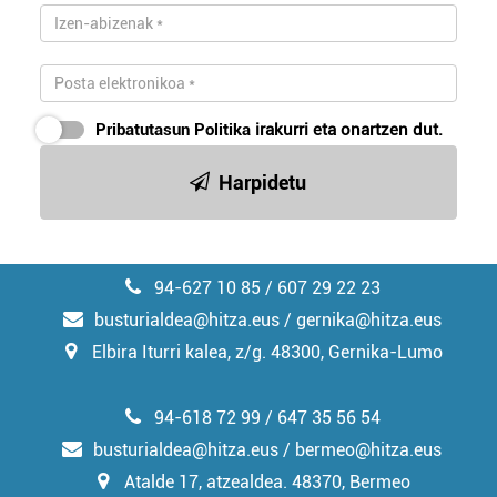
Pribatutasun Politika
irakurri eta onartzen dut.
Harpidetu
94-627 10 85 / 607 29 22 23
busturialdea@hitza.eus / gernika@hitza.eus
Elbira Iturri kalea, z/g. 48300, Gernika-Lumo
94-618 72 99 / 647 35 56 54
busturialdea@hitza.eus / bermeo@hitza.eus
Atalde 17, atzealdea. 48370, Bermeo