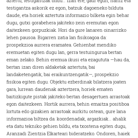
aztertu, testigantzak bildu… Izan ere, gaur egun, nahiz eta
testigantza askorik ez egon, batzuk dagoeneko bilduta
daude, eta horiek aztertuta informazio bilketa egin behar
dugu, gutxi gorabehera jakiteko zein eremutan egon
daitezkeen gorpuzkiak. Hori da gure lanaren oinarrizko
lehen pausoa. Bigarren zatia lan fisikoagoa da:
prospekzioa aurrera eramatea. Gehienbat mendiko
eremuetan egiten dugu lan, gerra testuingurua bertan
eman zelako. Behin eremua ikusi eta ezagututa —hau da,
bertan izan diren aldaketak aztertuta, bai
landaketengatik, bai eraikuntzengatik—, prospekzio
fisikoa egiten dugu. Objektu ezberdinak bilatzera joaten
gara, lurrean daudenak aztertzera, horiek ematen
baitizkigute pistak jakiteko bertan desagertuen arrastoak
egon daitezkeen. Hortik aurrera, behin emaitza positiboa
lortuta edo gizakien arrastoak aurkitu ostean, gure lana
informazioa biltzea da: koordenadak, argazkiak… ahalik
eta datu tekniko gehien bildu, eta txostena egiten dugu,
Aranzadi Zientzia Elkarteari bideratzeko. Ondoren, haiek