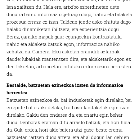
lana zailtzen du. Hala ere, artxibo ezberdinetan uste
duguna baino informazio gehiago dago, nahiz eta bilaketa
prozesua erraza ez izan. Taldean jende asko ohituta dago
halako dinamiketan ibiltzera, eta esperientzia dugu.
Beraz, garaiko mapak gaur egungoekin kontrastatuta,
nahiz eta aldaketa batzuk egon, informazioa nahiko
zehatza da. Gainera, leku askotan oraindik aztarnak
daude: lubakiak mantentzen dira, eta aldaketarik egon ez
den tokietan, artxiboetan lortutako informazioa berresten
da.
Bestalde, batzuetan ezinezkoa izaten da informazioa
berrestea.
Batzuetan ezinezkoa da, bai indusketak egin direlako, bai
errepide bat eraiki delako, bai baso-landaketak egin izan
direlako. Galdu den ondarea da, eta onartu egin behar
dugu. Denborak eraman ditu arrasto batzuk, eta hori hala
da. Guk, ordea, hori alde batera utzi gabe, beste eremu
batzuetan jartzen dugu arreta, eta ahal dugun lan gehien