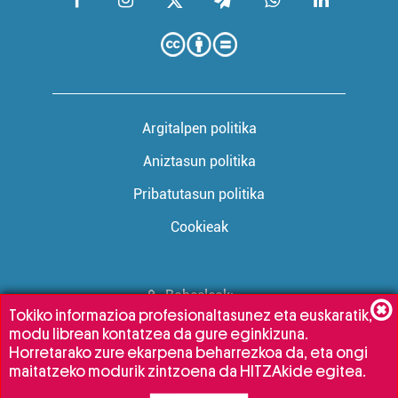
Argitalpen politika
Aniztasun politika
Pribatutasun politika
Cookieak
Babesleak:
Tokiko informazioa profesionaltasunez eta euskaratik,
modu librean kontatzea da gure eginkizuna.
Horretarako zure ekarpena beharrezkoa da, eta ongi
maitatzeko modurik zintzoena da HITZAkide egitea.