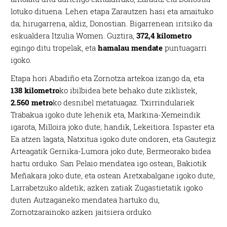
lotuko dituena. Lehen etapa Zarautzen hasi eta amaituko
da; hirugarrena, aldiz, Donostian. Bigarrenean iritsiko da
eskualdera Itzulia Women. Guztira,
372,4 kilometro
egingo ditu tropelak, eta
hamalau mendate
puntuagarri
igoko.
Etapa hori Abadiño eta Zornotza artekoa izango da, eta
138 kilometro
ko ibilbidea bete behako dute ziklistek,
2.560 metro
ko desnibel metatuagaz. Txirrindulariek
Trabakua igoko dute lehenik eta, Markina-Xemeindik
igarota, Milloira joko dute; handik, Lekeitiora. Ispaster eta
Ea atzen lagata, Natxitua igoko dute ondoren, eta Gautegiz
Arteagatik Gernika-Lumora joko dute, Bermeorako bidea
hartu orduko. San Pelaio mendatea igo ostean, Bakiotik
Meñakara joko dute, eta ostean Aretxabalgane igoko dute,
Larrabetzuko aldetik; azken zatiak Zugastietatik igoko
duten Autzaganeko mendatea hartuko du,
Zornotzarainoko azken jaitsiera orduko.