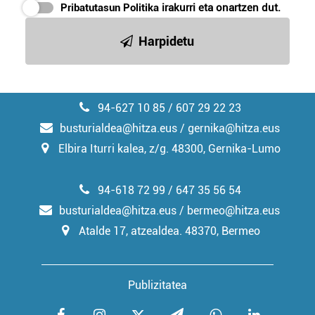
Pribatutasun Politika
irakurri eta onartzen dut.
Harpidetu
94-627 10 85 / 607 29 22 23
busturialdea@hitza.eus / gernika@hitza.eus
Elbira Iturri kalea, z/g. 48300, Gernika-Lumo
94-618 72 99 / 647 35 56 54
busturialdea@hitza.eus / bermeo@hitza.eus
Atalde 17, atzealdea. 48370, Bermeo
Publizitatea