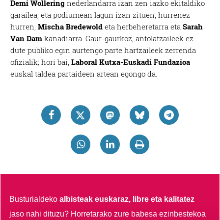
Demi Wollering
nederlandarra izan zen iazko ekitaldiko
garailea, eta podiumean lagun izan zituen, hurrenez
hurren,
Mischa Bredewold
eta herbeheretarra eta
Sarah
Van Dam
kanadiarra. Gaur-gaurkoz, antolatzaileek ez
dute publiko egin aurtengo parte hartzaileek zerrenda
ofizialik; hori bai,
Laboral Kutxa-Euskadi Fundazioa
euskal taldea partaideen artean egongo da.
Busturialdeko
albisteak euskaraz, libre eta kalitatez
jaso nahi dituzu?
Horretarako zure babesa ezinbestekoa