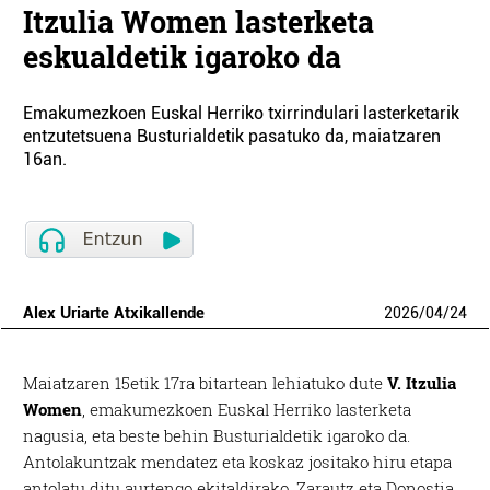
Itzulia Women lasterketa
eskualdetik igaroko da
Emakumezkoen Euskal Herriko txirrindulari lasterketarik
entzutetsuena Busturialdetik pasatuko da, maiatzaren
16an.
Alex Uriarte Atxikallende
2026
/
04
/
24
Maiatzaren 15etik 17ra bitartean lehiatuko dute
V. Itzulia
Women
, emakumezkoen Euskal Herriko lasterketa
nagusia, eta beste behin Busturialdetik igaroko da.
Antolakuntzak mendatez eta koskaz jositako hiru etapa
antolatu ditu aurtengo ekitaldirako, Zarautz eta Donostia