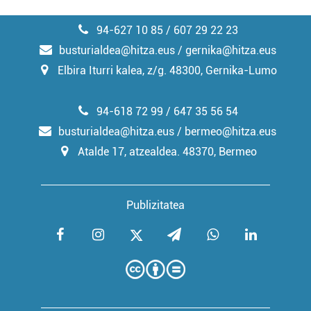
94-627 10 85 / 607 29 22 23
busturialdea@hitza.eus / gernika@hitza.eus
Elbira Iturri kalea, z/g. 48300, Gernika-Lumo
94-618 72 99 / 647 35 56 54
busturialdea@hitza.eus / bermeo@hitza.eus
Atalde 17, atzealdea. 48370, Bermeo
Publizitatea