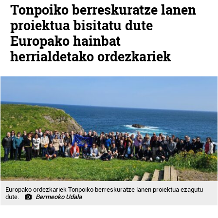
Tonpoiko berreskuratze lanen
proiektua bisitatu dute
Europako hainbat
herrialdetako ordezkariek
Europako ordezkariek Tonpoiko berreskuratze lanen proiektua ezagutu
dute.
Bermeoko Udala