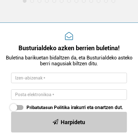
Busturialdeko azken berrien buletina!
Buletina barikuetan bidaltzen da, eta Busturialdeko asteko
berri nagusiak biltzen ditu.
Pribatutasun Politika
irakurri eta onartzen dut.
Harpidetu