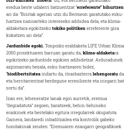
eredua beste udalerri batzuentzat “
erreferente” bihurtzen
ari da: “Bisitak agerian utzi du Bermeon garatutako esku-
hartzea nazioarteko intereseko adibidea dela, eta klima-
aldaketara egokitzeko
tokiko politiken
erreferente gisa
kokatzen ari dela”.
Jardunbide egoki.
Tonpoiko eraldaketa LIFE Urban Klima
2050 proiektuaren barruan garatu da,
klima-aldaketa
ra
egokitzeko jardunbide egokien adibidetzat. Arduradunek
azpimarratu bezala, esku-hartzearen bidez,
“
biodibertsitatea
indartu da, itsasbazterra
lehengoratu
da
eta herritarrentzat berdegune erresiliente eta irisgarri bat
sortu da”.
Izan ere, leheneratze lanak egin aurretik, eremua
“degradatuta” zegoen, baratzeek, behin-behineko
eraikinek eta bestelako egitura irregularrek okupatuta.
Gainera, landaredi inbaditzailea eta kontrolik gabeko
hondakinak zeuden: “Eremuaren ezaugarri geografikoek