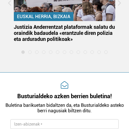
EUSKAL HERRIA, BIZKAIA
Justizia Anderrentzat plataformak salatu du
Eu
oraindik badaudela «erantzule diren polizia
‘E
eta arduradun politikoak»
Busturialdeko azken berrien buletina!
Buletina barikuetan bidaltzen da, eta Busturialdeko asteko
berri nagusiak biltzen ditu.