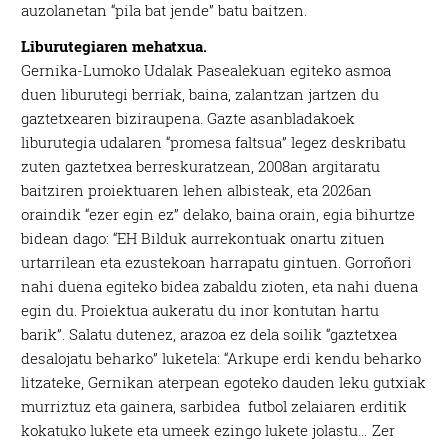
auzolanetan “pila bat jende” batu baitzen.
Liburutegiaren mehatxua.
Gernika-Lumoko Udalak Pasealekuan egiteko asmoa
duen liburutegi berriak, baina, zalantzan jartzen du
gaztetxearen biziraupena. Gazte asanbladakoek
liburutegia udalaren “promesa faltsua” legez deskribatu
zuten gaztetxea berreskuratzean, 2008an argitaratu
baitziren proiektuaren lehen albisteak, eta 2026an
oraindik “ezer egin ez” delako, baina orain, egia bihurtze
bidean dago: “EH Bilduk aurrekontuak onartu zituen
urtarrilean eta ezustekoan harrapatu gintuen. Gorroñori
nahi duena egiteko bidea zabaldu zioten, eta nahi duena
egin du. Proiektua aukeratu du inor kontutan hartu
barik”. Salatu dutenez, arazoa ez dela soilik “gaztetxea
desalojatu beharko” luketela: “Arkupe erdi kendu beharko
litzateke, Gernikan aterpean egoteko dauden leku gutxiak
murriztuz eta gainera, sarbidea futbol zelaiaren erditik
kokatuko lukete eta umeek ezingo lukete jolastu… Zer