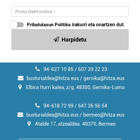
Pribatutasun Politika
irakurri eta onartzen dut.
Harpidetu
94-627 10 85 / 607 29 22 23
busturialdea@hitza.eus / gernika@hitza.eus
Elbira Iturri kalea, z/g. 48300, Gernika-Lumo
94-618 72 99 / 647 35 56 54
busturialdea@hitza.eus / bermeo@hitza.eus
Atalde 17, atzealdea. 48370, Bermeo