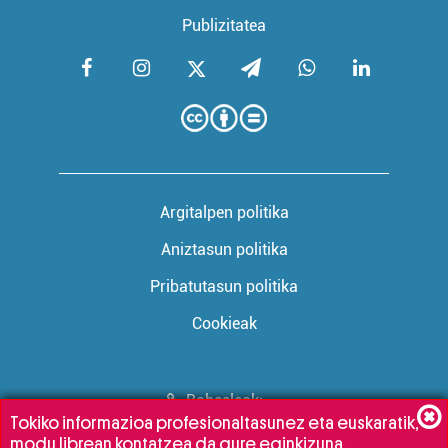
Publizitatea
Argitalpen politika
Aniztasun politika
Pribatutasun politika
Cookieak
Babesleak:
Tokiko informazioa profesionaltasunez eta euskaratik,
modu librean kontatzea da gure eginkizuna.