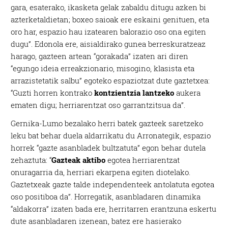
gara, esaterako, ikasketa gelak zabaldu ditugu azken bi
azterketaldietan; boxeo saioak ere eskaini genituen, eta
oro har, espazio hau izatearen balorazio oso ona egiten
dugu”. Edonola ere, aisialdirako gunea berreskuratzeaz
harago, gazteen artean “gorakada” izaten ari diren
“egungo ideia erreakzionario, misogino, klasista eta
arrazistetatik salbu” egoteko espaziotzat dute gaztetxea:
“Guzti horren kontrako
kontzientzia lantzeko
aukera
ematen digu; herriarentzat oso garrantzitsua da”.
Gernika-Lumo bezalako herri batek gazteek saretzeko
leku bat behar duela aldarrikatu du Arronategik, espazio
horrek “gazte asanbladek bultzatuta” egon behar dutela
zehaztuta: “
Gazteak aktibo
egotea herriarentzat
onuragarria da, herriari ekarpena egiten diotelako.
Gaztetxeak gazte talde independenteek antolatuta egotea
oso positiboa da”. Horregatik, asanbladaren dinamika
“aldakorra” izaten bada ere, herritarren erantzuna eskertu
dute asanbladaren izenean, batez ere hasierako