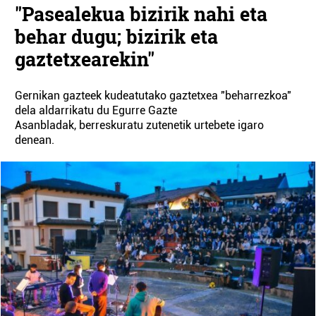
"Pasealekua bizirik nahi eta
behar dugu; bizirik eta
gaztetxearekin"
Gernikan gazteek kudeatutako gaztetxea "beharrezkoa"
dela aldarrikatu du Egurre Gazte
Asanbladak, berreskuratu zutenetik urtebete igaro
denean.