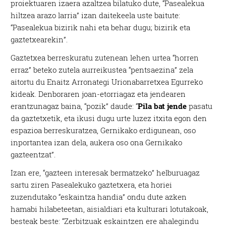
proiektuaren izaera azaltzea bilatuko dute, “Pasealekua
hiltzea arazo larria” izan daitekeela uste baitute:
“Pasealekua bizirik nahi eta behar dugu; bizirik eta
gaztetxearekin”.
Gaztetxea berreskuratu zutenean lehen urtea “horren
erraz” beteko zutela aurreikustea “pentsaezina” zela
aitortu du Enaitz Arronategi Urionabarretxea Egurreko
kideak. Denboraren joan-etorriagaz eta jendearen
erantzunagaz baina, “pozik” daude: “
Pila bat jende
pasatu
da gaztetxetik, eta ikusi dugu urte luzez itxita egon den
espazioa berreskuratzea, Gernikako erdigunean, oso
inportantea izan dela, aukera oso ona Gernikako
gazteentzat”.
Izan ere, “gazteen interesak bermatzeko” helburuagaz
sartu ziren Pasealekuko gaztetxera, eta horiei
zuzendutako “eskaintza handia” ondu dute azken
hamabi hilabeteetan, aisialdiari eta kulturari lotutakoak,
besteak beste: “Zerbitzuak eskaintzen ere ahalegindu