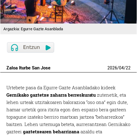
Argazkia: Egurre Gazte Asanblada
Zaloa Iturbe San Jose
2026
/
04
/
22
Urtebete pasa da Egurre Gazte Asanbladako kideek
Gernikako gaztetxe zaharra berreskuratu
zutenetik, eta
lehen urteak utzitakoaren balorazioa “oso ona” egin dute,
hamar urtetik gora itxita egon den espazio bera gazteen
topagune izateko berriro martxan jartzea “beharrezkoa”
baitzen. Lehen urtemuga beteta, aurrerantzean Gernikako
gazteei
gaztetxearen beharrizana
azaldu eta