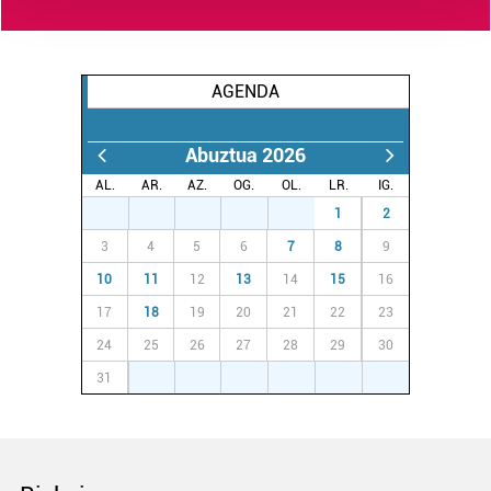
Guk eta gure bazkideek zure datu pertsonalak
prozesatzen ditugu, zure IP zenbakia, besteak beste,
teknologia erabiliz, cookieak adibidez, iragarki eta eduki
AGENDA
pertsonalizatuak eskaintzeko, iragarkiak eta edukia
neurtzeko, jendeari buruzko informazioa biltzeko eta
Abuztua 2026
produktuak garatzeko. Zure datuak nork eta zertarako
erabiltzen dituen hauta dezakezu.
AL.
AR.
AZ.
OG.
OL.
LR.
IG.
27
28
29
30
31
1
2
Bazkide batzuek ez dizute baimenik eskatzen, eta beren
3
4
5
6
7
8
9
interes komertzial legitimoetan babesten dira. Ikusi gure
10
11
12
13
14
15
16
bazkideen zerrenda, beren ustez zein helburutarako
17
18
19
20
21
22
23
duten interes legitimoa eta horren aurka nola egin
dezakezun ikusteko.
24
25
26
27
28
29
30
31
1
2
3
4
5
6
Lortu zure datu pertsonalak prozesatzeko moduari
buruzko informazio gehiago eta ezarri zure lehentasunak
datuen atalean. Edozein unetan alda edo ken dezakezu
zure baimena Cookieen adierazpenean.