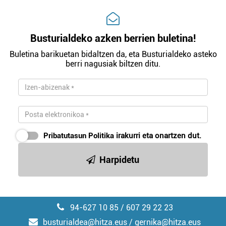
Busturialdeko azken berrien buletina!
Buletina barikuetan bidaltzen da, eta Busturialdeko asteko
berri nagusiak biltzen ditu.
Pribatutasun Politika
irakurri eta onartzen dut.
Harpidetu
94-627 10 85 / 607 29 22 23
busturialdea@hitza.eus / gernika@hitza.eus