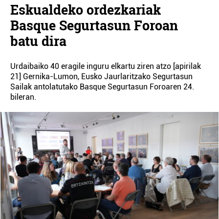
Eskualdeko ordezkariak
Basque Segurtasun Foroan
batu dira
Urdaibaiko 40 eragile inguru elkartu ziren atzo [apirilak
21] Gernika-Lumon, Eusko Jaurlaritzako Segurtasun
Sailak antolatutako Basque Segurtasun Foroaren 24.
bileran.