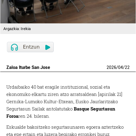
Argazkia: Irekia
Zaloa Iturbe San Jose
2026
/
04
/
22
Urdaibaiko 40 bat eragile instituzional, sozial eta
ekonomiko elkartu ziren atzo arratsaldean [apirilak 21]
Gernika-Lumoko Kultur-Etxean, Eusko Jaurlaritzako
Segurtasun Sailak antolatutako
Basque Segurtasun
Foroa
ren 24. bileran.
Eskualde bakoitzeko segurtasunaren egoera aztertzeko
eta epe ertain eta luzera begirako erronkei buruz