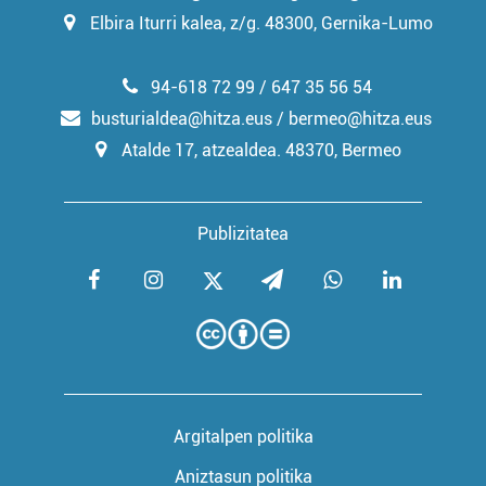
Elbira Iturri kalea, z/g. 48300, Gernika-Lumo
94-618 72 99 / 647 35 56 54
busturialdea@hitza.eus / bermeo@hitza.eus
Atalde 17, atzealdea. 48370, Bermeo
Publizitatea
Argitalpen politika
Aniztasun politika