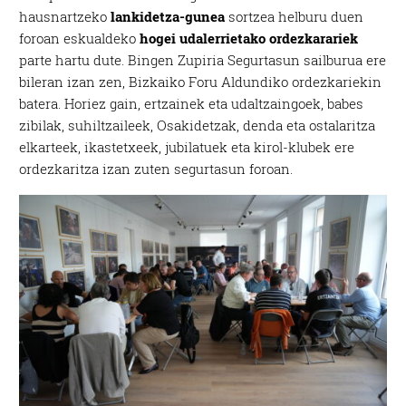
hausnartzeko
lankidetza-gunea
sortzea helburu duen
foroan eskualdeko
hogei udalerrietako ordezkarariek
parte hartu dute. Bingen Zupiria Segurtasun sailburua ere
bileran izan zen, Bizkaiko Foru Aldundiko ordezkariekin
batera. Horiez gain, ertzainek eta udaltzaingoek, babes
zibilak, suhiltzaileek, Osakidetzak, denda eta ostalaritza
elkarteek, ikastetxeek, jubilatuek eta kirol-klubek ere
ordezkaritza izan zuten segurtasun foroan.