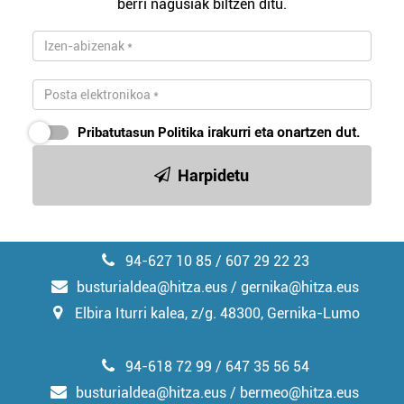
berri nagusiak biltzen ditu.
Pribatutasun Politika
irakurri eta onartzen dut.
Harpidetu
94-627 10 85 / 607 29 22 23
busturialdea@hitza.eus / gernika@hitza.eus
Elbira Iturri kalea, z/g. 48300, Gernika-Lumo
94-618 72 99 / 647 35 56 54
busturialdea@hitza.eus / bermeo@hitza.eus