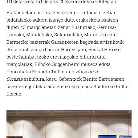
11:00etara eta 16:00etatik 20:30era arteko ordutegian.
Erakusketara bertaratzen direnek Urdaibain zehar
bidaiatzeko aukera izango dute, erakusketa osatzen
duten 43 margolanetan zehar Busturiako, Gernika-
Lumoko, Mundakako, Sukarrietako, Muruetako edo
Bermeoko bazterrak Gabantxoren begirada artistikotik
ikusi ahal izango baitira. Horrez gain, Euskal Herriko
beste hainbat txoko ere margolan bihurtu ditu
margolariak, Bilboko Guggenheim museoa edota
Donostiako Eduardo Txillidaren
Haizearen
Orrazia
eskultura, kasu. Gabantxok Benito Barruetaren
omenez egindako lana ere ikusgai dago Busturiko Kultur
Etxean.