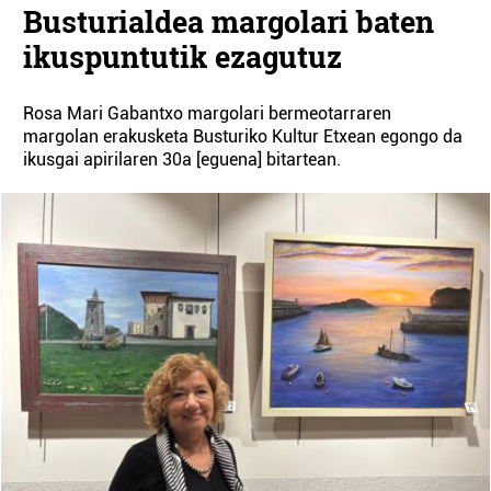
Busturialdea margolari baten
ikuspuntutik ezagutuz
Rosa Mari Gabantxo margolari bermeotarraren
margolan erakusketa Busturiko Kultur Etxean egongo da
ikusgai apirilaren 30a [eguena] bitartean.