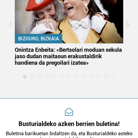
BIZIGIRO, BIZKAIA
Onintza Enbeita: «Bertsolari moduan sekula
Ez
jaso dudan maitasun erakustaldirik
handiena da pregoilari izatea»
Busturialdeko azken berrien buletina!
Buletina barikuetan bidaltzen da, eta Busturialdeko asteko