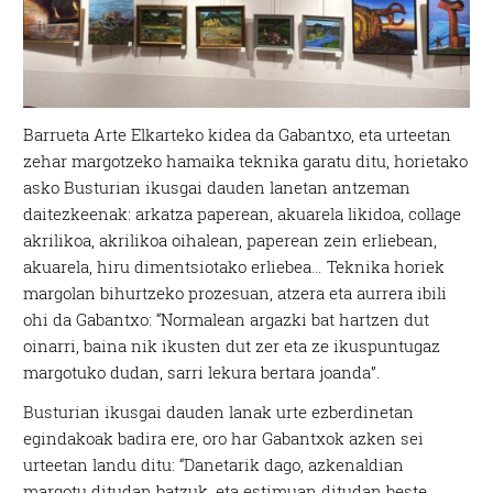
Barrueta Arte Elkarteko kidea da Gabantxo, eta urteetan
zehar margotzeko hamaika teknika garatu ditu, horietako
asko Busturian ikusgai dauden lanetan antzeman
daitezkeenak: arkatza paperean, akuarela likidoa, collage
akrilikoa, akrilikoa oihalean, paperean zein erliebean,
akuarela, hiru dimentsiotako erliebea… Teknika horiek
margolan bihurtzeko prozesuan, atzera eta aurrera ibili
ohi da Gabantxo: “Normalean argazki bat hartzen dut
oinarri, baina nik ikusten dut zer eta ze ikuspuntugaz
margotuko dudan, sarri lekura bertara joanda”.
Busturian ikusgai dauden lanak urte ezberdinetan
egindakoak badira ere, oro har Gabantxok azken sei
urteetan landu ditu: “Danetarik dago, azkenaldian
margotu ditudan batzuk, eta estimuan ditudan beste