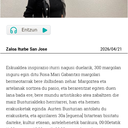
Zaloa Iturbe San Jose
2026
/
04
/
21
Eskualdea inspirazio iturri nagusi duelarik, 300 margolan
inguru egin ditu Rosa Mari Gabantxo margolari
bermeotarrak bere ibilbidean zehar. Margoztea eta
artelanak sortzea du pasio, eta berarentzat egiten duen
lana bada ere, bere mundu artistikoko atea zabaltzen die
maiz Busturialdeko herritarrei, han eta hemen
erakusketak eginda. Aurten Busturian antolatu du
erakusketa, eta apirilaren 30a [eguena] bitartean bisitatu
daiteke, kultur etxean, astelehenetik barikura, 09:00etatik