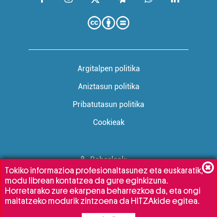
Argitalpen politika
Aniztasun politika
Pribatutasun politika
Cookieak
Babesleak:
Tokiko informazioa profesionaltasunez eta euskaratik,
modu librean kontatzea da gure eginkizuna.
Horretarako zure ekarpena beharrezkoa da, eta ongi
maitatzeko modurik zintzoena da HITZAkide egitea.