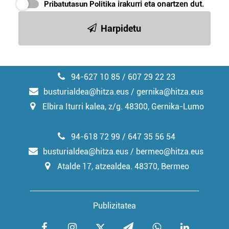
Pribatutasun Politika
irakurri eta onartzen dut.
Harpidetu
94-627 10 85 / 607 29 22 23
busturialdea@hitza.eus / gernika@hitza.eus
Elbira Iturri kalea, z/g. 48300, Gernika-Lumo
94-618 72 99 / 647 35 56 54
busturialdea@hitza.eus / bermeo@hitza.eus
Atalde 17, atzealdea. 48370, Bermeo
Publizitatea