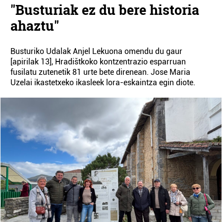
"Busturiak ez du bere historia
ahaztu"
Busturiko Udalak Anjel Lekuona omendu du gaur
[apirilak 13], Hradištkoko kontzentrazio esparruan
fusilatu zutenetik 81 urte bete direnean. Jose Maria
Uzelai ikastetxeko ikasleek lora-eskaintza egin diote.