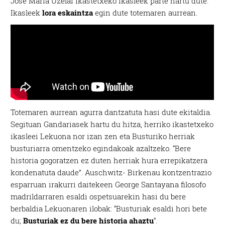
Jose Maria Uzelai ikastetxeko ikasleek parte hartu dute.
Ikasleek
lora eskaintza
egin dute totemaren aurrean.
Totemaren aurrean agurra dantzatuta hasi dute ekitaldia.
Segituan Gandariasek hartu du hitza, herriko ikastetxeko
ikasleei Lekuona nor izan zen eta Busturiko herriak
busturiarra omentzeko egindakoak azaltzeko. “Bere
historia gogoratzen ez duten herriak hura errepikatzera
kondenatuta daude”. Auschwitz- Birkenau kontzentrazio
esparruan irakurri daitekeen George Santayana filosofo
madrildarraren esaldi ospetsuarekin hasi du bere
berbaldia Lekuonaren ilobak: “Busturiak esaldi hori bete
du;
Busturiak ez du bere historia ahaztu
“.