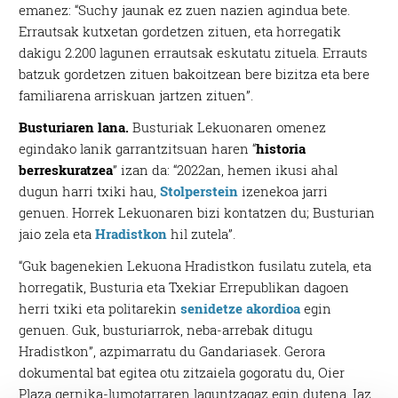
emanez: “Suchy jaunak ez zuen nazien agindua bete.
Errautsak kutxetan gordetzen zituen, eta horregatik
dakigu 2.200 lagunen errautsak eskutatu zituela. Errauts
batzuk gordetzen zituen bakoitzean bere bizitza eta bere
familiarena arriskuan jartzen zituen”.
Busturiaren lana.
Busturiak Lekuonaren omenez
egindako lanik garrantzitsuan haren “
historia
berreskuratzea
” izan da: “2022an, hemen ikusi ahal
dugun harri txiki hau,
Stolperstein
izenekoa jarri
genuen. Horrek Lekuonaren bizi kontatzen du; Busturian
jaio zela eta
Hradistkon
hil zutela”.
“Guk bagenekien Lekuona
Hradistkon fusilatu zutela, eta
horregatik, Busturia eta Txekiar Errepublikan dagoen
herri txiki eta politarekin
senidetze akordioa
egin
genuen. Guk, busturiarrok, neba-arrebak ditugu
Hradistkon”, azpimarratu du Gandariasek. Gerora
dokumental bat egitea otu zitzaiela gogoratu du, Oier
Plaza gernika-lumotarraren laguntzagaz egin dutena. Iaz