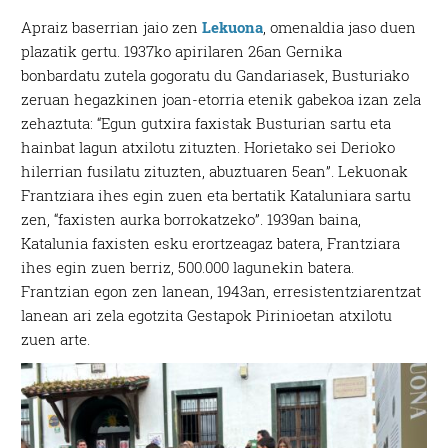
Apraiz baserrian jaio zen
Lekuona
, omenaldia jaso duen
plazatik gertu. 1937ko apirilaren 26an Gernika
bonbardatu zutela gogoratu du Gandariasek, Busturiako
zeruan hegazkinen joan-etorria etenik gabekoa izan zela
zehaztuta: “Egun gutxira faxistak Busturian sartu eta
hainbat lagun atxilotu zituzten. Horietako sei Derioko
hilerrian fusilatu zituzten, abuztuaren 5ean”. Lekuonak
Frantziara ihes egin zuen eta bertatik Kataluniara sartu
zen, “faxisten aurka borrokatzeko”. 1939an baina,
Katalunia faxisten esku erortzeagaz batera, Frantziara
ihes egin zuen berriz, 500.000 lagunekin batera.
Frantzian egon zen lanean, 1943an, erresistentziarentzat
lanean ari zela egotzita Gestapok Pirinioetan atxilotu
zuen arte.