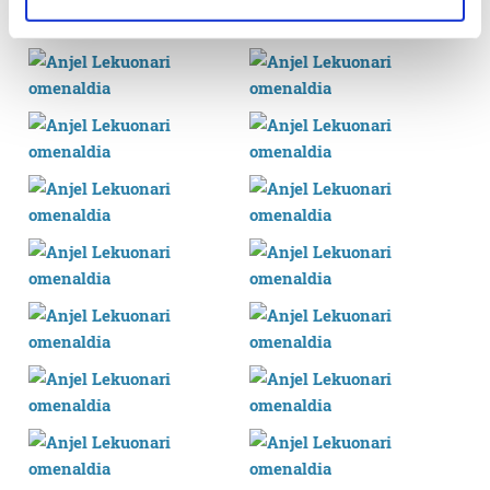
specific characteristics (fingerprinting)
Find out more about how your personal data is processed
and set your preferences in the
details section
.
Guk eta gure bazkideek zure datu pertsonalak
prozesatzen ditugu, zure IP zenbakia, besteak beste,
teknologia erabiliz, cookieak adibidez, iragarki eta eduki
pertsonalizatuak eskaintzeko, iragarkiak eta edukia
neurtzeko, jendeari buruzko informazioa biltzeko eta
produktuak garatzeko. Zure datuak nork eta zertarako
erabiltzen dituen hauta dezakezu.
Bazkide batzuek ez dizute baimenik eskatzen, eta beren
interes komertzial legitimoetan babesten dira. Ikusi gure
bazkideen zerrenda, beren ustez zein helburutarako
duten interes legitimoa eta horren aurka nola egin
dezakezun ikusteko.