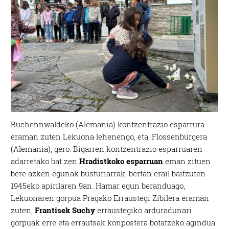
Buchennwaldeko (Alemania) kontzentrazio esparrura
eraman zuten Lekuona lehenengo, eta, Flossenbürgera
(Alemania), gero. Bigarren kontzentrazio esparruaren
adarretako bat zen
Hradistkoko esparruan
eman zituen
bere azken egunak busturiarrak, bertan erail baitzuten
1945eko apirilaren 9an. Hamar egun beranduago,
Lekuonaren gorpua Pragako Erraustegi Zibilera eraman
zuten,
Frantisek Suchy
erraustegiko arduradunari
gorpuak erre eta errautsak konpostera botatzeko agindua