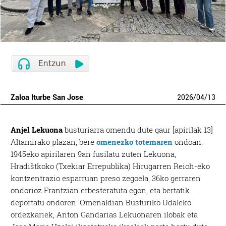
Zaloa Iturbe San Jose
2026
/
04
/
13
Anjel Lekuona
busturiarra omendu dute gaur [apirilak 13]
Altamirako plazan, bere
omenezko totemaren
ondoan.
1945eko apirilaren 9an fusilatu zuten Lekuona,
Hradištkoko (Txekiar Errepublika) Hirugarren Reich-eko
kontzentrazio esparruan preso zegoela, 36ko gerraren
ondorioz Frantzian erbesteratuta egon, eta bertatik
deportatu ondoren. Omenaldian Busturiko Udaleko
ordezkariek, Anton Gandarias Lekuonaren ilobak eta