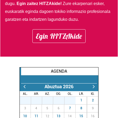
dugu.
Egin zaitez HITZAkide!
Zure ekarpenari esker,
euskaratik eginda dagoen tokiko informazio profesionala
garatzen eta indartzen lagunduko duzu.
Egin HITZAkide
AGENDA
Abuztua 2026
AL.
AR.
AZ.
OG.
OL.
LR.
IG.
27
28
29
30
31
1
2
3
4
5
6
7
8
9
10
11
12
13
14
15
16