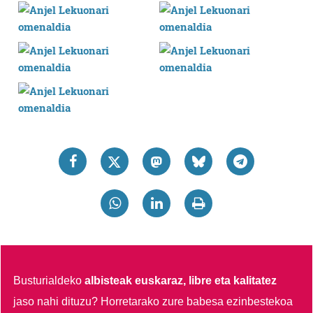
Lortu zure datu pertsonalak prozesatzeko moduari
buruzko informazio gehiago eta ezarri zure lehentasunak
datuen atalean. Edozein unetan alda edo ken dezakezu
zure baimena Cookieen adierazpenean.
Webgune honek cookie propioak eta hirugarrenen cookie-
fitxategiak erabiltzen ditu. Zure esperientzia eta
zerbitzuak hobetzeko asmoz, cookie teknologiaz
baliatzen gara. Ohar hau onartuz gero, teknologia hori
erabiltzeko baimen esplizitua ematen diguzu.
Gehiago
irakurri
Busturialdeko
albisteak euskaraz, libre eta kalitatez
jaso nahi dituzu?
Horretarako zure babesa ezinbestekoa