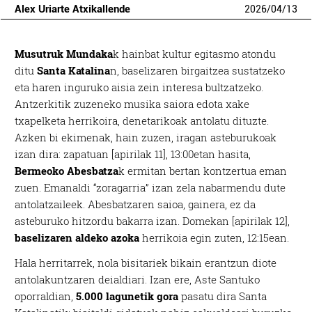
Alex Uriarte Atxikallende
2026
/
04
/
13
Musutruk Mundaka
k hainbat kultur egitasmo atondu
ditu
Santa Katalina
n, baselizaren birgaitzea sustatzeko
eta haren inguruko aisia zein interesa bultzatzeko.
Antzerkitik zuzeneko musika saiora edota xake
txapelketa herrikoira, denetarikoak antolatu dituzte.
Azken bi ekimenak, hain zuzen, iragan asteburukoak
izan dira: zapatuan [apirilak 11], 13:00etan hasita,
Bermeoko Abesbatza
k ermitan bertan kontzertua eman
zuen. Emanaldi “zoragarria” izan zela nabarmendu dute
antolatzaileek. Abesbatzaren saioa, gainera, ez da
asteburuko hitzordu bakarra izan. Domekan [apirilak 12],
baselizaren aldeko azoka
herrikoia egin zuten, 12:15ean.
Hala herritarrek, nola bisitariek bikain erantzun diote
antolakuntzaren deialdiari. Izan ere, Aste Santuko
oporraldian,
5.000 lagunetik gora
pasatu dira Santa