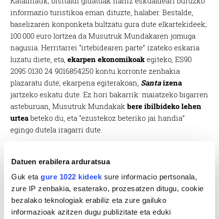
Katalinatik; bisitaldi gidatuak nahiz eskualdeari buruzko
informazio turistikoa eman dituzte, halaber. Bestalde,
baselizaren konponketa bultzatu gura dute elkartekideek;
100.000 euro lortzea da Musutruk Mundakaren jomuga
nagusia. Herritarrei “irtebidearen parte” izateko eskaria
luzatu diete, eta,
ekarpen ekonomikoak
egiteko, ES90
2095 0130 24 9016854250 kontu korronte zenbakia
plazaratu dute; ekarpena egiterakoan,
Santa
izena
jartzeko eskatu dute. Ez hori bakarrik: maiatzeko bigarren
asteburuan, Musutruk Mundakak
bere ibilbideko
lehen
urtea
beteko du, eta “ezustekoz beteriko jai handia”
egingo dutela iragarri dute.
Datuen erabilera arduratsua
Guk eta
gure 1022 kideek
sure informacio pertsonala,
zure IP zenbakia, esaterako, prozesatzen ditugu, cookie
bezalako teknologiak erabiliz eta zure gailuko
informazioak azitzen dugu publizitate eta eduki