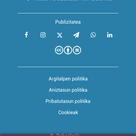
Publizitatea
Argitalpen politika
Aniztasun politika
Pribatutasun politika
Cookieak
Babesleak: