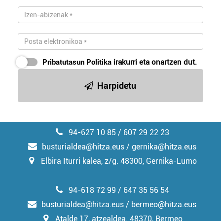
Pribatutasun Politika
irakurri eta onartzen dut.
Harpidetu
94-627 10 85 / 607 29 22 23
busturialdea@hitza.eus / gernika@hitza.eus
Elbira Iturri kalea, z/g. 48300, Gernika-Lumo
94-618 72 99 / 647 35 56 54
busturialdea@hitza.eus / bermeo@hitza.eus
Atalde 17, atzealdea. 48370, Bermeo