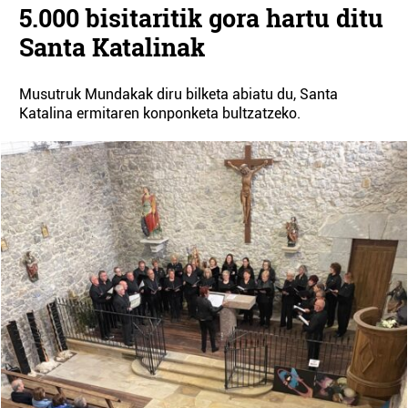
5.000 bisitaritik gora hartu ditu
Santa Katalinak
Musutruk Mundakak diru bilketa abiatu du, Santa
Katalina ermitaren konponketa bultzatzeko.