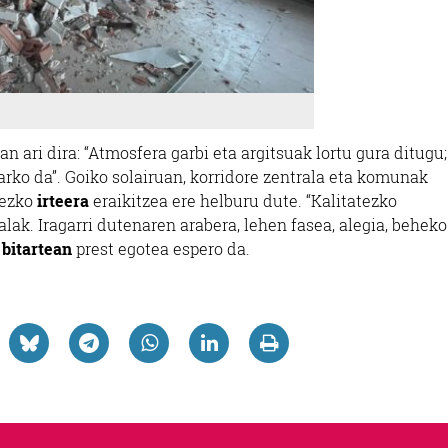
n ari dira: “Atmosfera garbi eta argitsuak lortu gura ditugu;
arko da”. Goiko solairuan, korridore zentrala eta komunak
dezko
irteera
eraikitzea ere helburu dute. “Kalitatezko
ak. Iragarri dutenaren arabera, lehen fasea, alegia, beheko
 bitartean
prest egotea espero da.