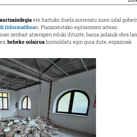
202
aurtzaindegia
ere hartuko duela aurreratu zuen udal gober
ldi Informatiboa
n. Plazaratutako egitasmoen artean
oan zenbait atzerapen eduki dituzte, baina jadanik obra la
nez,
beheko solairua
birmoldatu egin gura dute, espazioak