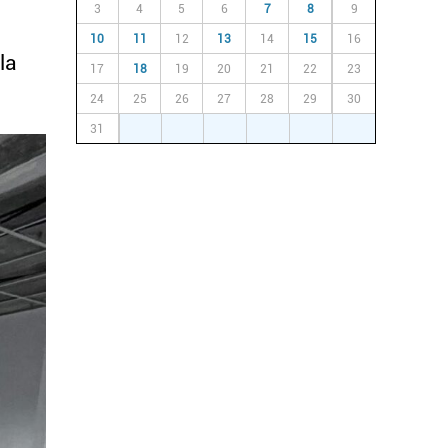
3
4
5
6
7
8
9
10
11
12
13
14
15
16
la
17
18
19
20
21
22
23
24
25
26
27
28
29
30
31
1
2
3
4
5
6