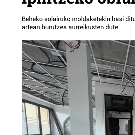
Beheko solairuko moldaketekin hasi ditu
artean burutzea aurreikusten dute.