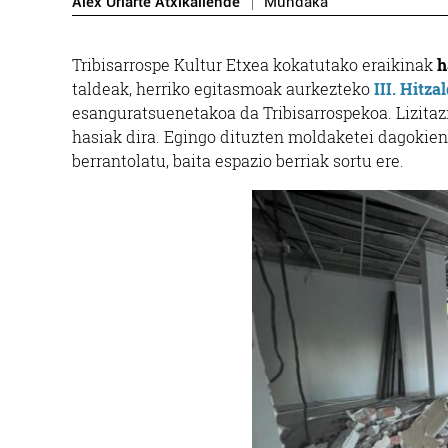
Alex Uriarte Atxikallende
Mundaka
Tribisarrospe Kultur Etxea kokatutako eraikinak
h
taldeak, herriko egitasmoak aurkezteko
III. Hitza
esanguratsuenetakoa da Tribisarrospekoa. Lizitazi
hasiak dira. Egingo dituzten moldaketei dagokie
berrantolatu, baita espazio berriak sortu ere.