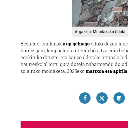
Argazkia: Mundakako Udala.
Bestalde, eraikinak
argi gehiago
eduki dezan lanea
horrez gain, kanpoaldera irteera bikoitza egin beh
egokituko dituzte, eta kanpoalderako arrapala bi
haurreskola” lortu gura dutela nabarmendu du udal
solairuko moldaketa, 2025eko
martxoa eta apirila