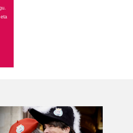
gu.
 eta