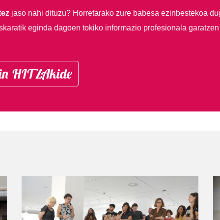
tez
jaso nahi dituzu?
Horretarako zure babesa ezinbestekoa du
skaratik eginda dagoen tokiko informazio profesionala garatzen
in HITZAkide