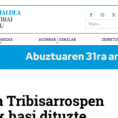
IMEDIA
AGURRAK / ESKELAK
ZERBITZ
 Tribisarrospen
k hasi dituzte