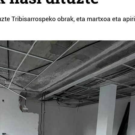
zte Tribisarrospeko obrak, eta martxoa eta apiri