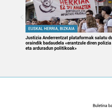
EUSKAL HERRIA, BIZKAIA
tik
Justizia Anderrentzat plataformak salatu d
 gizon
oraindik badaudela «erantzule diren polizia
eta arduradun politikoak»
Buletina ba