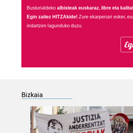
Busturialdeko
albisteak euskaraz, libre eta kalita
Egin zaitez HITZAkide!
Zure ekarpenari esker, eu
indartzen lagunduko duzu.
Eg
Bizkaia