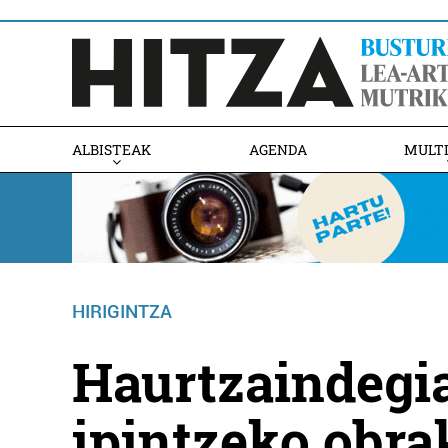
ALBISTEAK
AGENDA
MULT
HIRIGINTZA
Haurtzaindegia
ipintzeko obra