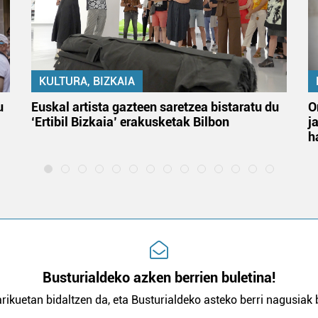
KULTURA, BIZKAIA
u
Euskal artista gazteen saretzea bistaratu du
O
‘Ertibil Bizkaia’ erakusketak Bilbon
j
h
Busturialdeko azken berrien buletina!
rikuetan bidaltzen da, eta Busturialdeko asteko berri nagusiak b