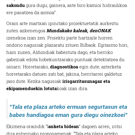
sakondu
gura dugu; gainera, aste biro kamioi hidraulikoa
ere pasatzea da asmoa”.
Orain arte martxan ipinitako proiektuetatik aurkeztu
zuten azkenengoa
Mundakako kaleak, denONAK
izenekoa izan zen. Proiektu parte hartzaile horren
ondorio nagusiak plazaratu zituen Bilbaok. Egitasmo hori,
hain zuzen, Aldundiak babestuta dago, eta herriko
gabeziak edota hobekuntzarako puntuak detektatzea du
oinarri. Horretarako,
diagnostikoa
egin dute; azterketa
horretarako datuen zati bat, jakina, herritarrei galdetuz
jaso dute. Kezka nagusiak
irisgarritasunagaz eta
ekipamenduekin lotuta
koak izan dira.
“Tala eta plaza arteko ermuan segurtasun eta
babes handiagoa eman gura diegu oinezkoei”
Ekimena oraindik “l
anketa bidean
” dagoen arren, iritsi
dira estreinako proposamenak: “Tala eta plaza arteko