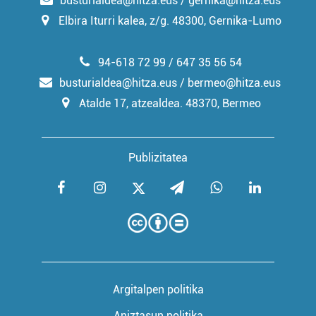
busturialdea@hitza.eus / gernika@hitza.eus
Elbira Iturri kalea, z/g. 48300, Gernika-Lumo
94-618 72 99 / 647 35 56 54
busturialdea@hitza.eus / bermeo@hitza.eus
Atalde 17, atzealdea. 48370, Bermeo
Publizitatea
Argitalpen politika
Aniztasun politika