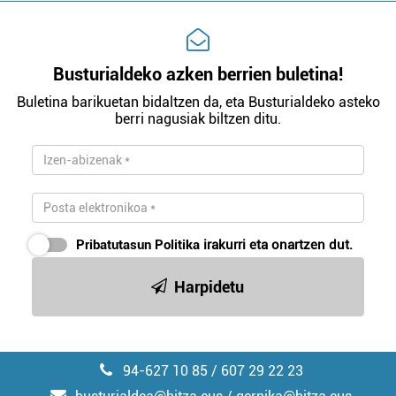
Busturialdeko azken berrien buletina!
Buletina barikuetan bidaltzen da, eta Busturialdeko asteko
berri nagusiak biltzen ditu.
Pribatutasun Politika
irakurri eta onartzen dut.
Harpidetu
94-627 10 85 / 607 29 22 23