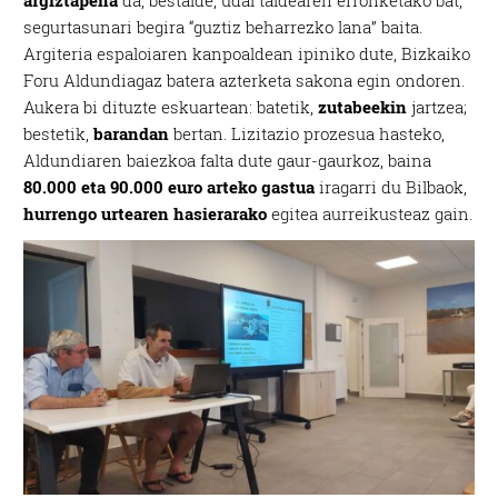
argiztapena
da, bestalde, udal taldearen erronketako bat,
segurtasunari begira “guztiz beharrezko lana” baita.
Argiteria espaloiaren kanpoaldean ipiniko dute, Bizkaiko
Foru Aldundiagaz batera azterketa sakona egin ondoren.
Aukera bi dituzte eskuartean: batetik,
zutabeekin
jartzea;
bestetik,
barandan
bertan. Lizitazio prozesua hasteko,
Aldundiaren baiezkoa falta dute gaur-gaurkoz, baina
80.000 eta 90.000 euro arteko gastua
iragarri du Bilbaok,
hurrengo urtearen hasierarako
egitea aurreikusteaz gain.