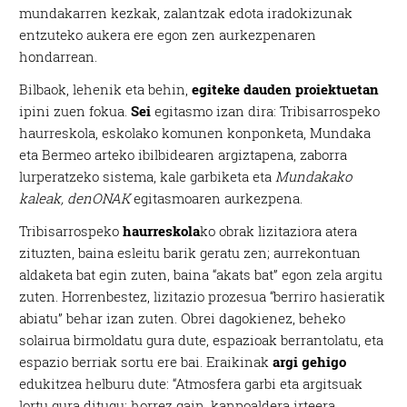
mundakarren kezkak, zalantzak edota iradokizunak
entzuteko aukera ere egon zen aurkezpenaren
hondarrean.
Bilbaok, lehenik eta behin,
egiteke
dauden proiektuetan
ipini zuen fokua.
Sei
egitasmo izan dira: Tribisarrospeko
haurreskola, eskolako komunen konponketa, Mundaka
eta Bermeo arteko ibilbidearen argiztapena, zaborra
lurperatzeko sistema, kale garbiketa eta
Mundakako
kaleak, denONAK
egitasmoaren aurkezpena.
Tribisarrospeko
haurreskola
ko obrak lizitaziora atera
zituzten, baina esleitu barik geratu zen; aurrekontuan
aldaketa bat egin zuten, baina “akats bat” egon zela argitu
zuten. Horrenbestez, lizitazio prozesua “berriro hasieratik
abiatu” behar izan zuten. Obrei dagokienez, beheko
solairua birmoldatu gura dute, espazioak berrantolatu, eta
espazio berriak sortu ere bai. Eraikinak
argi gehigo
edukitzea helburu dute: “Atmosfera garbi eta argitsuak
lortu gura ditugu; horrez gain, kanpoaldera irteera