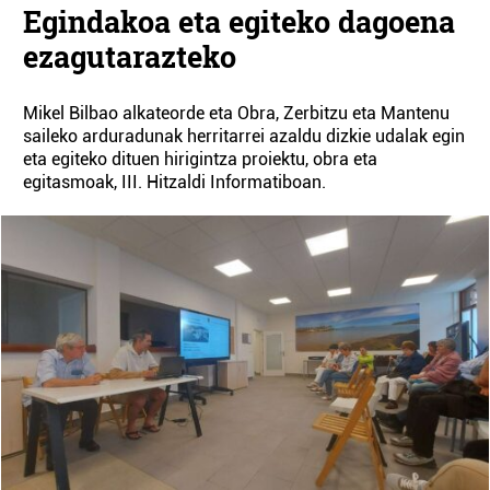
Egindakoa eta egiteko dagoena
ezagutarazteko
Mikel Bilbao alkateorde eta Obra, Zerbitzu eta Mantenu
saileko arduradunak herritarrei azaldu dizkie udalak egin
eta egiteko dituen hirigintza proiektu, obra eta
egitasmoak, III. Hitzaldi Informatiboan.