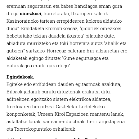
eremuan segurtasun eta babes handiagoa eman gura
diegu
oinezkoei
; horretarako, Itxaropen kaletik
Kasinorainoko tartean errepidearen kolorea aldatuko
dugu”. Eraldaketa kromatikoagaz, “gidariek oinezkoei
hobetsitako tokian daudela ikustea” bilatuko dute,
abiadura murrizteko eta toki horretara autoz “ahalik eta
gutxien” sartzeko. Horregaz bateram hiri altzarietan ere
aldaketak egingo dituzte: “Gune seguruagoa eta
naturalagoa eraiki gura dugu”.
Egindakoak.
Egiteke edo erdibidean dauden egitasmoak azalduta,
Bilbaok jadanik burutu dituztenak erakutsi ditu:
adinekoen egoitzako sistem elektrikoa aldatzea,
frontoiaren birgaitzea, Gazteleku-Ludotekako
konponketak, Umeen Kirol Espazioen mantenu lanak,
asfaltatze lanak, saneamendu obrak, herri argiztapena
eta Txorrokopuntako eskailerak.