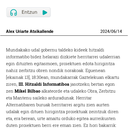
Alex Uriarte Atxikallende
2024
/
06
/
14
Mundakako udal gobernu taldeko kideek hitzaldi
informatibo bidez helarazi dizkiete herritarrei udalerrian
egin dituzten egitasmoen, proiektuen edota hirigintza
nahiz zerbitzu obren nondik norakoak. Eguenean
[ekainak 13], 18:30ean, mundakarrak Gaztelekuan elkartu
ziren,
III. Hitzaldi Informatiboa
jasotzeko; bertan egon
zen
Mikel Bilbao
alkateorde eta udaleko Obra, Zerbitzu
eta Mantenu saileko arduradunak. Herritar
Alternatibaren buruak herritarrei argitu zien aurten
udalak egin dituen hirigintza proiektuak zeintzuk diren
eta, era berean, urte amaitu orduko egitea aurreikusten
duten proiektuen berri ere eman zien. Ez hori bakarrik: