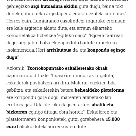
gehiegizko
argi kutsadura ekidin
gura dugu, baina toki
denek gutxieneko argiztapena eduki dezatela bermatuz”.
Horrez gain, Lamiarango gasolindegi inguruko eremuan
ere kale argiteria aldatu dute, eta arraun elkarteko
komunetakoa hobetzea “egiteko dago”: “Egoera txarrean
dago, argi jakin batzuek zapuztuta baitute urarekiko
isolamendua. Hori
arriskutsua
da, eta
konpondu egingo
dugu
“.
Azkenik,
Txorrokopuntako eskaileretako obrak
azpimarratu dituzte: “Itsasoaren indarrak higatuta,
eskailerok puskatzen ari dira. Material egokien bila
gabiltza, eta eskailerekin batera
behealdeko plataforma
ere konpondu gura dugu, marearen araberako lan
erritmoagaz. Uda ate joka dagoen arren,
ahalik eta
bizkorren
egingo ditugu obra horiek”. Eskaileren eta
plataformaren konponketek, gutxi gorabehera,
15.000
euro
balioko dutela aurreikusten dute.