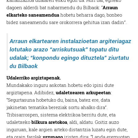
dagoen alderdi bat nabarmendu du Bilbaok: “
Arraun
elkarteko saneamendua
hobetu beharra dago, bonbeo
bidez saneamendu sare orokorrera gehitua izan dadin”.
Arraun elkartearen instalazioetan argiteriagaz
lotutako arazo “arriskutsuak” topatu ditu
udalak; “konpondu egingo dituztela” ziurtatu
du Bilbaok
Udalerriko argiztapenak.
Mundakako inguru askotan hobetu edo ipini dute
argiztapena. Adibidez,
udaletxearen arkupeetan
:
“Segurtasuna hobetuko du, baina, batez ere, data
jakinetan tematika bereziak sortu ahalko dira”.
Tribisarrospen, sistema elektrikoa berritu dute, eta
udaletxeko
bilkura aretokoa
, aldi, aldatu. Goitiz auzo
inguruan, kale argien arteko distantzia luzatu egin dute,
eta orain farolak
urrunago
iristen dira: “Landa eremuotan