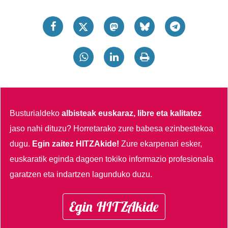
Busturialdeko
albisteak euskaraz, libre eta kalitatez
jaso nahi dituzu?
Horretarako zure babesa ezinbestekoa
dugu.
Egin zaitez HITZAkide!
Zure ekarpenari esker,
euskaratik eginda dagoen tokiko informazio profesionala
garatzen eta indartzen lagunduko duzu.
Egin HITZAkide