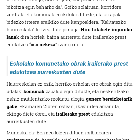
bikoitza egin beharko da”. Goiko solairuan, korridore
zentrala eta komunak egokituko dituzte, eta arrapala
bidezko irteera eraikiko dute kanpoaldera. “Kalitatezko
haurreskola” lortzea dute jomuga.
Hiru hilabete inguruko
lana
k dira horiek, baina aurreratu dute irailerako prest
edukitzea “
oso nekeza
” izango dela.
Eskolako komunetako obrak irailerako prest
edukitzea aurreikusten dute
Haurreskolan ez ezik, herriko eskolan ere obrak egin ditu
udalak:
komunak
zabaldu egin dituzte, eta neskentzako
nahiz mutilentzako moldatu, alegia,
genero bereizketarik
gabe
. Ekainaren 21aren ostean, ikasturtea amaituta,
ekingo diete obrei, eta
irailerako prest
edukitzea
aurreikusten dute.
Mundaka eta Bermeo lotzen dituen ibilbidearen