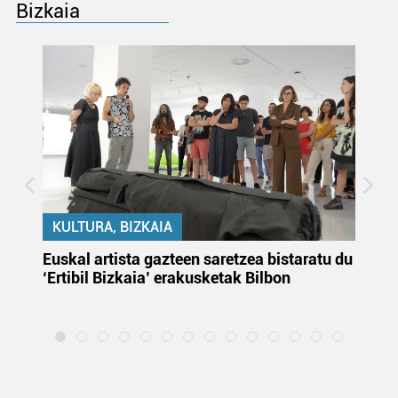
Bizkaia
KULTURA, BIZKAIA
Euskal artista gazteen saretzea bistaratu du
On
‘Ertibil Bizkaia’ erakusketak Bilbon
ja
ha