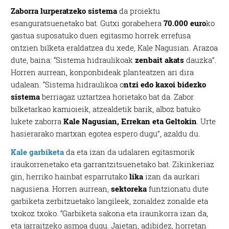
Zaborra lurperatzeko sistema
da proiektu
esanguratsuenetako bat. Gutxi gorabehera
70.000 euro
ko
gastua suposatuko duen egitasmo horrek errefusa
ontzien bilketa eraldatzea du xede, Kale Nagusian. Arazoa
dute, baina: “Sistema hidraulikoak
zenbait akats
dauzka”.
Horren aurrean, konponbideak planteatzen ari dira
udalean. “Sistema hidraulikoa o
ntzi edo kaxoi bidezko
sistema
berriagaz uztartzea horietako bat da. Zabor
bilketarkao kamioieik, atzealdetik barik, alboz batuko
lukete zaborra
Kale Nagusian, Errekan eta Geltokin
. Urte
hasierarako martxan egotea espero dugu”, azaldu du.
Kale garbiketa
da eta izan da udalaren egitasmorik
iraukorrenetako eta garrantzitsuenetako bat. Zikinkeriaz
gin, herriko hainbat esparrutako
lika
izan da aurkari
nagusiena. Horren aurrean,
sektoreka
funtzionatu dute
garbiketa zerbitzuetako langileek, zonaldez zonalde eta
txokoz txoko. “Garbiketa sakona eta iraunkorra izan da,
eta jarraitzeko asmoa dugu. Jaietan, adibidez, horretan