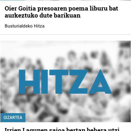
Oier Goitia presoaren poema liburu bat
aurkeztuko dute barikuan
Busturialdeko Hitza
GIZARTEA
Irrien Lagunen saioa bertan behera utzi