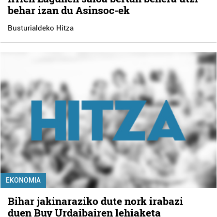
behar izan du Asinsoc-ek
Busturialdeko Hitza
EKONOMIA
Bihar jakinaraziko dute nork irabazi
duen Buy Urdaibairen lehiaketa