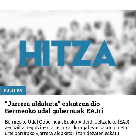
POLITIKA
“Jarrera aldaketa” eskatzen dio
Bermeoko udal gobernuak EAJri
Bermeoko Udal Gobernuak Eusko Alderdi Jeltzaleko (EAJ)
zenbait zinegotziren jarrera «arduragabea» salatu du eta
urte barrirako «jarrera aldaketa» izan dezaten eskatu