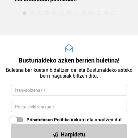
Busturialdeko azken berrien buletina!
Buletina barikuetan bidaltzen da, eta Busturialdeko asteko
berri nagusiak biltzen ditu.
Pribatutasun Politika
irakurri eta onartzen dut.
Harpidetu