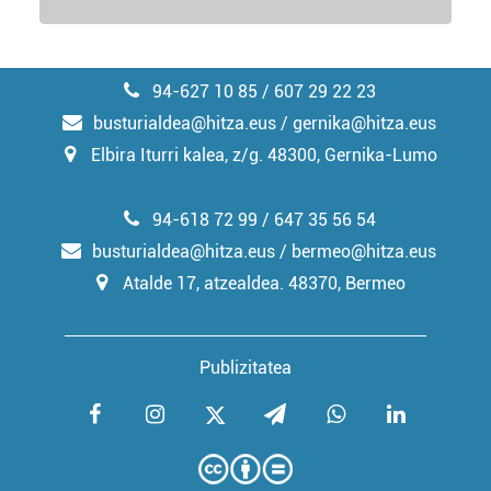
94-627 10 85 / 607 29 22 23
busturialdea@hitza.eus / gernika@hitza.eus
Elbira Iturri kalea, z/g. 48300, Gernika-Lumo
94-618 72 99 / 647 35 56 54
busturialdea@hitza.eus / bermeo@hitza.eus
Atalde 17, atzealdea. 48370, Bermeo
Publizitatea