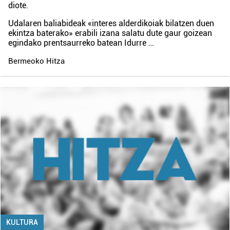
diote.
Udalaren baliabideak «interes alderdikoiak bilatzen duen
ekintza baterako» erabili izana salatu dute gaur goizean
egindako prentsaurreko batean Idurre …
Bermeoko Hitza
KULTURA