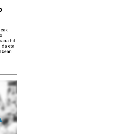
o
leak
io
rana hil
 da eta
:10ean