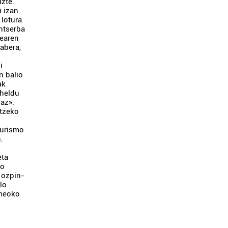
uzte.
u izan
 lotura
ntserba
tearen
abera,
i
n balio
ak
 heldu
az».
atzeko
Turismo
.
eta
ko
 ozpin-
lo
rmeoko