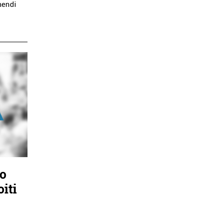
mendi
ko
oiti