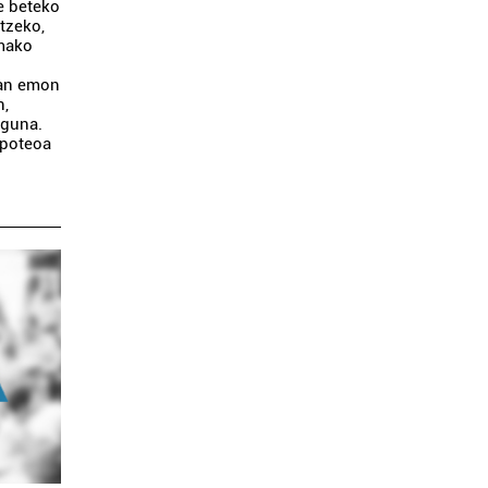
te beteko
tzeko,
rmako
tan emon
n,
eguna.
 poteoa