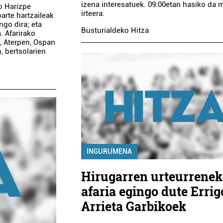
izena interesatuek. 09:00etan hasiko da 
o Harizpe
irteera.
arte hartzaileak
ngo dira; eta
Busturialdeko Hitza
. Afarirako
n, Aterpen, Ospan
, bertsolarien
INGURUMENA
Hirugarren urteurrene
afaria egingo dute Errig
Arrieta Garbikoek