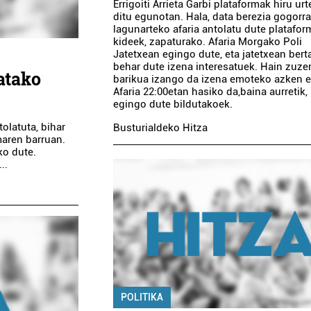
Errigoiti Arrieta Garbi plataformak hiru ur
ditu egunotan. Hala, data berezia gogorra
lagunarteko afaria antolatu dute platafo
kideek, zapaturako. Afaria Morgako Poli
Jatetxean egingo dute, eta jatetxean ber
behar dute izena interesatuek. Hain zuze
atako
barikua izango da izena emoteko azken 
Afaria 22:00etan hasiko da,baina aurretik,
egingo dute bildutakoek.
olatuta, bihar
Busturialdeko Hitza
aren barruan.
ko dute.
..
POLITIKA