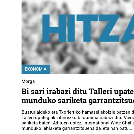
EKONOMIA
Morga
Bi sari irabazi ditu Talleri upat
munduko sariketa garrantzits
Busturialdeko eta Txorierriko hamasei ekoizle batzen
Talleri upategiak zilarrezko bi domina irabazi ditu Vie
sariketa baten. Adituen ustez, International Wine Chal
munduko lehiaketa garrantzitsuena da, eta han batu...