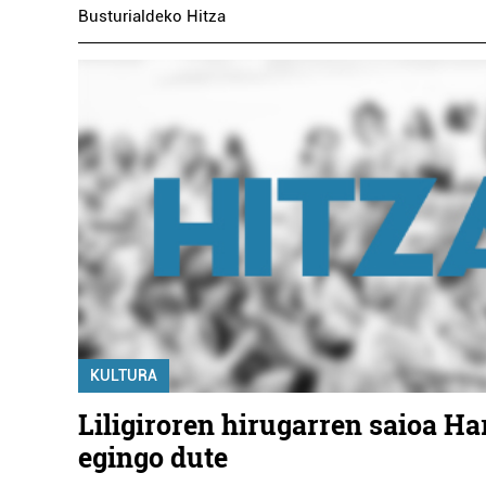
Busturialdeko Hitza
KULTURA
Liligiroren hirugarren saioa Ha
egingo dute