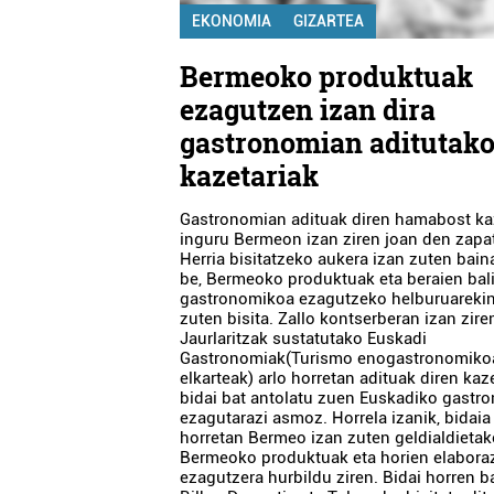
EKONOMIA
GIZARTEA
Bermeoko produktuak
ezagutzen izan dira
gastronomian aditutak
kazetariak
Gastronomian adituak diren hamabost ka
inguru Bermeon izan ziren joan den zapa
Herria bisitatzeko aukera izan zuten bain
be, Bermeoko produktuak eta beraien bal
gastronomikoa ezagutzeko helburuarekin
zuten bisita. Zallo kontserberan izan zir
Jaurlaritzak sustatutako Euskadi
Gastronomiak(Turismo enogastronomiko
elkarteak) arlo horretan adituak diren kaz
bidai bat antolatu zuen Euskadiko gastr
ezagutarazi asmoz. Horrela izanik, bidaia
horretan Bermeo izan zuten geldialdietak
Bermeoko produktuak eta horien elabora
ezagutzera hurbildu ziren. Bidai horren ba