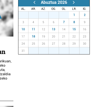
Abuztua 2026
AL.
AR.
AZ.
OG.
OL.
LR.
IG.
27
28
29
30
31
1
2
3
4
5
6
7
8
9
10
11
12
13
14
15
16
17
18
19
20
21
22
23
24
25
26
27
28
29
30
an
31
1
2
3
4
5
6
rikuan,
teko
uta,
tzaldia
tzeko
an.