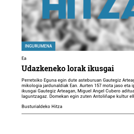
INGURUMENA
Ea
Udazkeneko lorak ikusgai
Perretxiko Eguna egin dute asteburuan Gautegiz Artea
mikologia jardunaldiak Ean. Aurten 157 mota jaso eta ip
ikusgai Gautegiz Arteagan, Miguel Angel Cubero aditu
laguntzagaz. Domekan egin zuten Antoliñape kultur elk
Busturialdeko Hitza