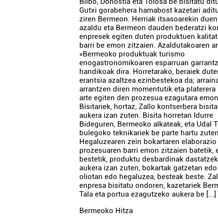
Bilbo, Donostia eta Tolosa be bisitatu dit
Gutxi gorabehera hamabost kazetari adit
ziren Bermeon. Herriak itsasoarekin duen
azaldu eta Bermeon dauden bederatzi ko
enpresek egiten duten produktuen kalita
barri be emon zitzaien. Azaldutakoaren ar
«Bermeoko produktuak turismo
enogastronomikoaren esparruan garrantz
handikoak dira. Horretarako, beraiek dute
erantsia azaltzea ezinbestekoa da; arrain
arrantzen diren momentutik eta platerera
arte egiten den prozesua ezagutara emon
Bisitariek, hortaz, Zallo kontserbera bisit
aukera izan zuten. Bisita horretan Idurre
Bideguren, Bermeoko alkateak, eta Udal 
bulegoko teknikariek be parte hartu zuten
Hegaluzearen zein bokartaren elaborazio
prozesuaren barri emon zitzaien batetik, 
bestetik, produktu desbardinak dastatze
aukera izan zuten, bokartak gatzetan edo
oliotan edo hegaluzea, besteak beste. Zal
enpresa bisitatu ondoren, kazetariek Be
Tala eta portua ezagutzeko aukera be [...]
Bermeoko Hitza