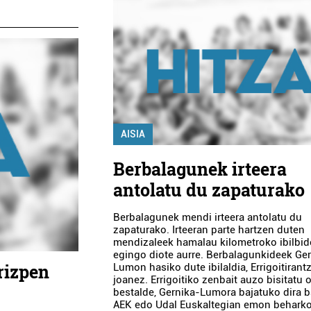
AISIA
Berbalagunek irteera
antolatu du zapaturako
Berbalagunek mendi irteera antolatu du
zapaturako. Irteeran parte hartzen duten
mendizaleek hamalau kilometroko ibilbid
egingo diote aurre. Berbalagunkideek Ge
rizpen
Lumon hasiko dute ibilaldia, Errigoitirant
joanez. Errigoitiko zenbait auzo bisitatu 
bestalde, Gernika-Lumora bajatuko dira ba
AEK edo Udal Euskaltegian emon beharko