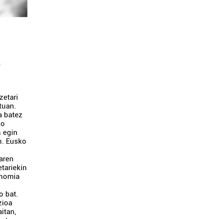
o
zetari
tuan.
a batez
io
 egin
en. Eusko
aren
etariekin
onomia
o bat.
zioa
itan,