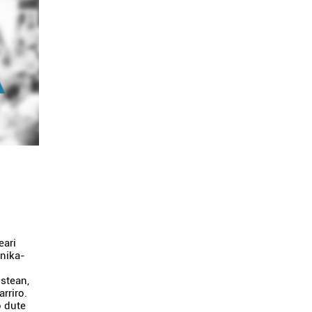
eari
rnika-
z
ostean,
rriro.
 dute