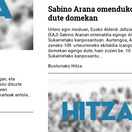
Sabino Arana omenduk
dute domekan
Urtero egin moduan, Eusko Alderdi Jeltza
(EAJ) Sabino Aranari omenaldia egingo d
Sukarrietako kanposantuan. Aurtengoa, A
zeneko 109. urteurreneko ekitaldia izango
domekan egingo dute, hain zuzen be. 10
Sukarrietako kanposantu...
Busturiako Hitza
gan, eta
ini dituzte
aren
arteak antola...