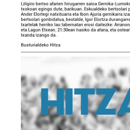
Liligiro bertso afarien hirugarren saioa Gernika-Lumok
txokoan egingo dute, barikuan. Eskualdeko bertsolari p
Ander Elortegi natxituarra eta Ibon Ajuria gernikarra iza
bertsolari gonbidatua, bestalde, Igor Elortza durangarra
txartelak herriko lau tabernatan erosi daitezke: Arrano
eta Lagun Etxean. 21:30ean hasiko da afaria, eta ostean
txanda izango da.
Busturialdeko Hitza