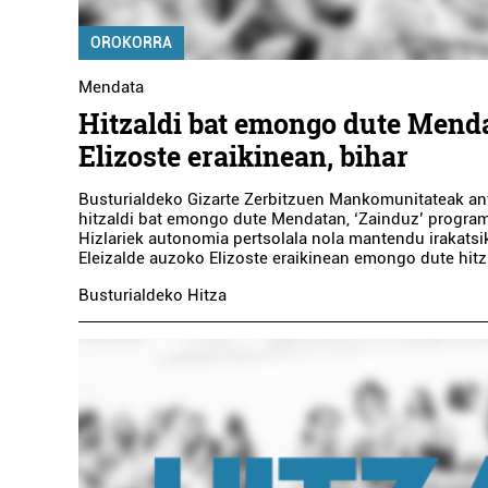
OROKORRA
Mendata
Hitzaldi bat emongo dute Mend
Elizoste eraikinean, bihar
Busturialdeko Gizarte Zerbitzuen Mankomunitateak ant
hitzaldi bat emongo dute Mendatan, ‘Zainduz’ program
Hizlariek autonomia pertsolala nola mantendu irakatsi
Eleizalde auzoko Elizoste eraikinean emongo dute hitz.
Busturialdeko Hitza