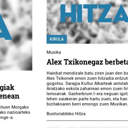
KIROLA
Muxika
Alex Txikonegaz berbet
Hainbat mendizale batu ziren joan den ba
Alex Txikonek emon zuen hitzadia entzu
gogotsu. Saragia Kultur Alkarteak antolat
egiak
Ariatzako eskola zaharrean emon zuen hi
uenean
lemoarrak. Gasherbrum I-era neguan igo
lehen saiakeran parte hartu zuen, eta han
bizitakoaren berri emongo zuen Muxik
 dituen Morgako
nako nazioarteko
Busturialdeko Hitza
lenge-a