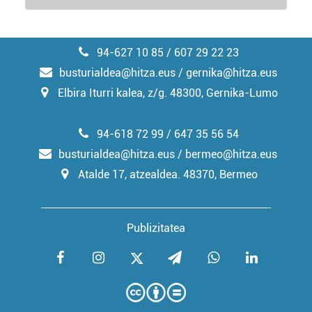
94-627 10 85 / 607 29 22 23
busturialdea@hitza.eus / gernika@hitza.eus
Elbira Iturri kalea, z/g. 48300, Gernika-Lumo
94-618 72 99 / 647 35 56 54
busturialdea@hitza.eus / bermeo@hitza.eus
Atalde 17, atzealdea. 48370, Bermeo
Publizitatea