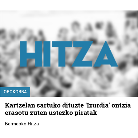
OROKORRA
Kartzelan sartuko dituzte ‘Izurdia’ ontzia
erasotu zuten ustezko piratak
Bermeoko Hitza