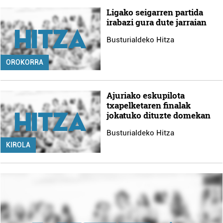
Ligako seigarren partida
irabazi gura dute jarraian
Busturialdeko Hitza
OROKORRA
Ajuriako eskupilota
txapelketaren finalak
jokatuko dituzte domekan
Busturialdeko Hitza
KIROLA