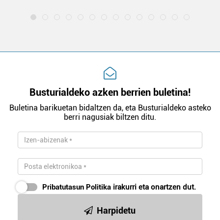
Busturialdeko azken berrien buletina!
Buletina barikuetan bidaltzen da, eta Busturialdeko asteko
berri nagusiak biltzen ditu.
Pribatutasun Politika
irakurri eta onartzen dut.
Harpidetu