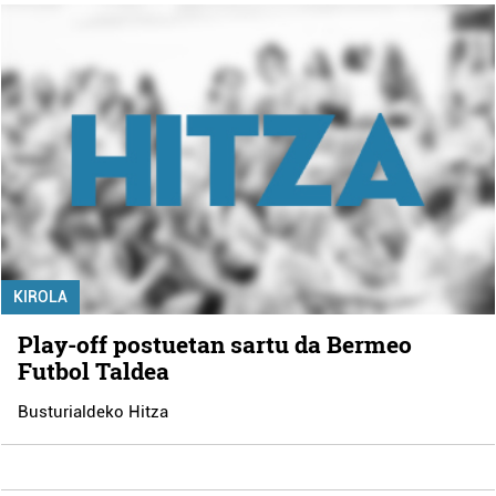
KIROLA
Play-off postuetan sartu da Bermeo
Futbol Taldea
Busturialdeko Hitza