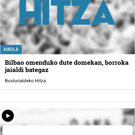
KIROLA
Bilbao omenduko dute domekan, borroka
jaialdi bategaz
Busturialdeko Hitza