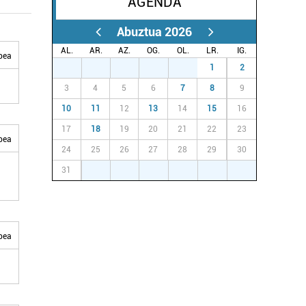
AGENDA
Abuztua 2026
AL.
AR.
AZ.
OG.
OL.
LR.
IG.
bea
27
28
29
30
31
1
2
3
4
5
6
7
8
9
10
11
12
13
14
15
16
17
18
19
20
21
22
23
bea
24
25
26
27
28
29
30
31
1
2
3
4
5
6
bea