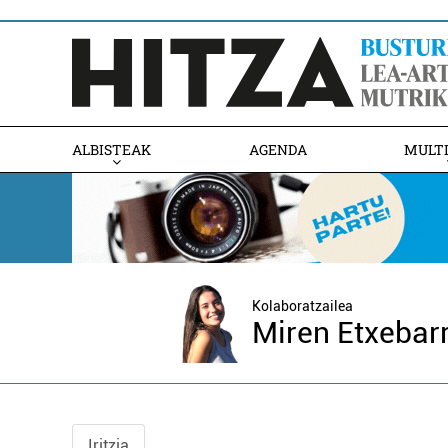
ALBISTEAK
AGENDA
MULT
Kolaboratzailea
Miren Etxebar
Iritzia