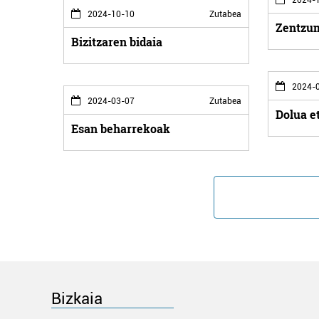
2024-10-10
Zutabea
Zentzum
Bizitzaren bidaia
2024-0
2024-03-07
Zutabea
Dolua e
Esan beharrekoak
Bizkaia