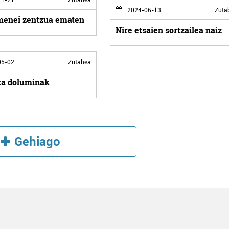
2024-06-13
Zuta
enei zentzua ematen
Nire etsaien sortzailea naiz
5-02
Zutabea
ta doluminak
Gehiago