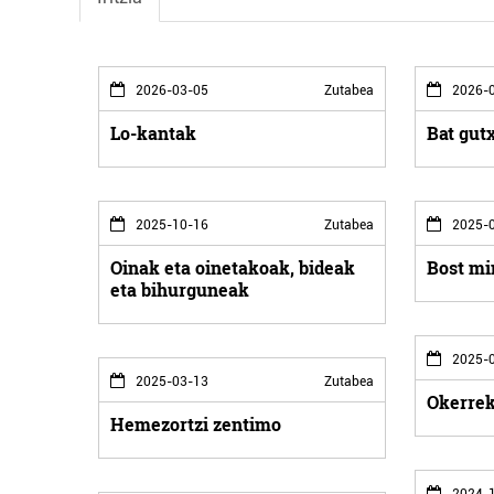
2026-03-05
Zutabea
2026-0
Lo-kantak
Bat gut
2025-10-16
Zutabea
2025-0
Oinak eta oinetakoak, bideak
Bost mi
eta bihurguneak
2025-0
2025-03-13
Zutabea
Okerrek
Hemezortzi zentimo
2024-1