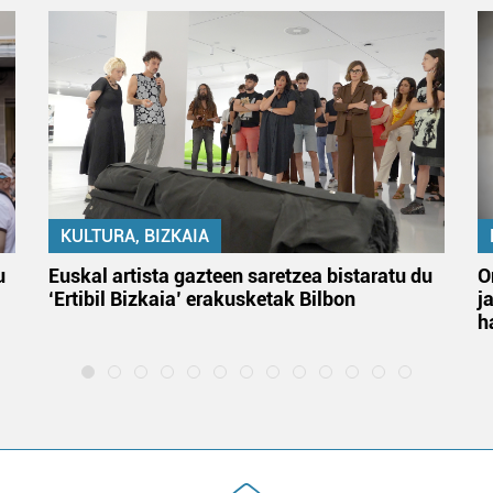
KULTURA, BIZKAIA
u
Euskal artista gazteen saretzea bistaratu du
O
‘Ertibil Bizkaia’ erakusketak Bilbon
j
h