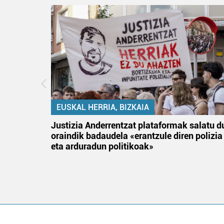
EUSKAL HERRIA, BIZKAIA
an
Justizia Anderrentzat plataformak salatu d
oraindik badaudela «erantzule diren polizia
eta arduradun politikoak»