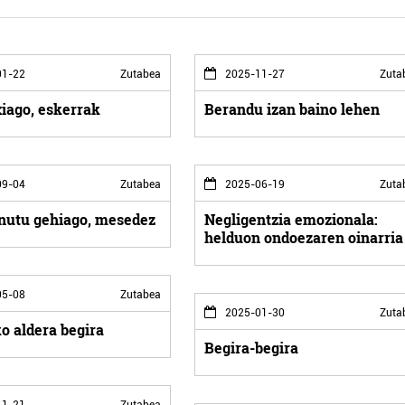
1-22
Zutabea
2025-11-27
Zuta
xiago, eskerrak
Berandu izan baino lehen
9-04
Zutabea
2025-06-19
Zuta
nutu gehiago, mesedez
Negligentzia emozionala:
helduon ondoezaren oinarria
5-08
Zutabea
2025-01-30
Zuta
o aldera begira
Begira-begira
1-21
Zutabea