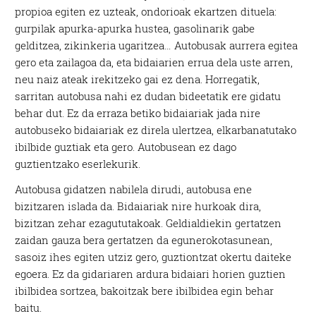
propioa egiten ez uzteak, ondorioak ekartzen dituela:
gurpilak apurka-apurka hustea, gasolinarik gabe
gelditzea, zikinkeria ugaritzea… Autobusak aurrera egitea
gero eta zailagoa da, eta bidaiarien errua dela uste arren,
neu naiz ateak irekitzeko gai ez dena. Horregatik,
sarritan autobusa nahi ez dudan bideetatik ere gidatu
behar dut. Ez da erraza betiko bidaiariak jada nire
autobuseko bidaiariak ez direla ulertzea, elkarbanatutako
ibilbide guztiak eta gero. Autobusean ez dago
guztientzako eserlekurik.
Autobusa gidatzen nabilela dirudi, autobusa ene
bizitzaren islada da. Bidaiariak nire hurkoak dira,
bizitzan zehar ezagututakoak. Geldialdiekin gertatzen
zaidan gauza bera gertatzen da egunerokotasunean,
sasoiz ihes egiten utziz gero, guztiontzat okertu daiteke
egoera. Ez da gidariaren ardura bidaiari horien guztien
ibilbidea sortzea, bakoitzak bere ibilbidea egin behar
baitu.