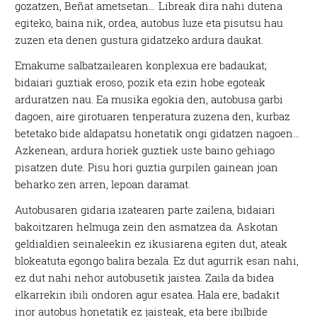
gozatzen, Beñat ametsetan… Libreak dira nahi dutena
egiteko, baina nik, ordea, autobus luze eta pisutsu hau
zuzen eta denen gustura gidatzeko ardura daukat.
Emakume salbatzailearen konplexua ere badaukat;
bidaiari guztiak eroso, pozik eta ezin hobe egoteak
arduratzen nau. Ea musika egokia den, autobusa garbi
dagoen, aire girotuaren tenperatura zuzena den, kurbaz
betetako bide aldapatsu honetatik ongi gidatzen nagoen…
Azkenean, ardura horiek guztiek uste baino gehiago
pisatzen dute. Pisu hori guztia gurpilen gainean joan
beharko zen arren, lepoan daramat.
Autobusaren gidaria izatearen parte zailena, bidaiari
bakoitzaren helmuga zein den asmatzea da. Askotan
geldialdien seinaleekin ez ikusiarena egiten dut, ateak
blokeatuta egongo balira bezala. Ez dut agurrik esan nahi,
ez dut nahi nehor autobusetik jaistea. Zaila da bidea
elkarrekin ibili ondoren agur esatea. Hala ere, badakit
inor autobus honetatik ez jaisteak, eta bere ibilbide