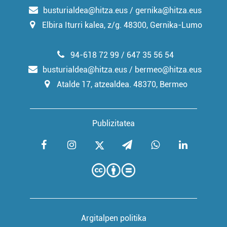
busturialdea@hitza.eus / gernika@hitza.eus
Elbira Iturri kalea, z/g. 48300, Gernika-Lumo
94-618 72 99 / 647 35 56 54
busturialdea@hitza.eus / bermeo@hitza.eus
Atalde 17, atzealdea. 48370, Bermeo
Publizitatea
Argitalpen politika