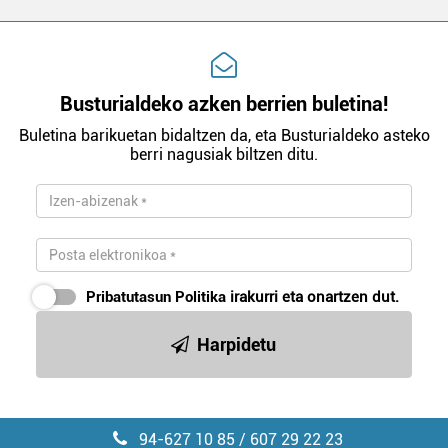
Busturialdeko azken berrien buletina!
Buletina barikuetan bidaltzen da, eta Busturialdeko asteko
berri nagusiak biltzen ditu.
Pribatutasun Politika
irakurri eta onartzen dut.
Harpidetu
94-627 10 85 / 607 29 22 23