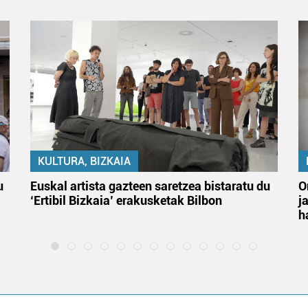
KULTURA, BIZKAIA
u
Euskal artista gazteen saretzea bistaratu du
O
‘Ertibil Bizkaia’ erakusketak Bilbon
j
h