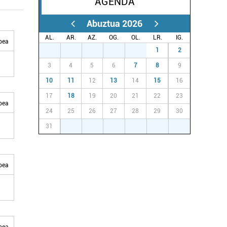
AGENDA
Abuztua 2026
AL.
AR.
AZ.
OG.
OL.
LR.
IG.
bea
27
28
29
30
31
1
2
3
4
5
6
7
8
9
10
11
12
13
14
15
16
17
18
19
20
21
22
23
bea
24
25
26
27
28
29
30
31
1
2
3
4
5
6
bea
bea