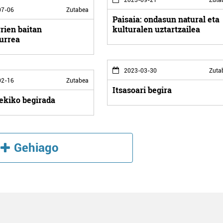
7-06
Zutabea
Paisaia: ondasun natural eta
rien baitan
kulturalen uztartzailea
aurrea
2023-03-30
Zuta
2-16
Zutabea
Itsasoari begira
ekiko begirada
Gehiago