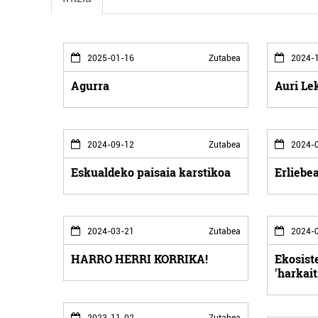
2025-01-16
Zutabea
2024-1
Agurra
Auri Lek
2024-09-12
Zutabea
2024-0
Eskualdeko paisaia karstikoa
Erliebe
2024-03-21
Zutabea
2024-0
HARRO HERRI KORRIKA!
Ekosist
'harkait
2023-11-02
Zutabea