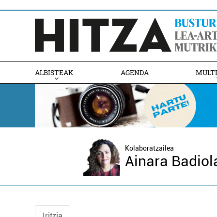
ALBISTEAK
AGENDA
MULT
Kolaboratzailea
Ainara Badiol
Iritzia