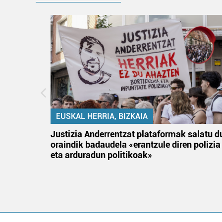
EUSKAL HERRIA, BIZKAIA
an
Justizia Anderrentzat plataformak salatu d
oraindik badaudela «erantzule diren polizia
eta arduradun politikoak»