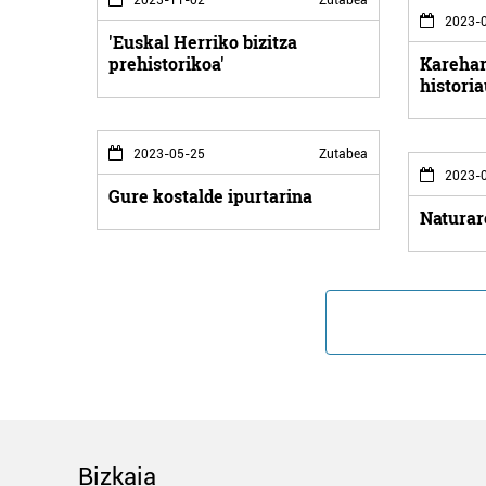
2023-0
'Euskal Herriko bizitza
prehistorikoa'
Karehar
histori
2023-05-25
Zutabea
2023-0
Gure kostalde ipurtarina
Naturar
Bizkaia