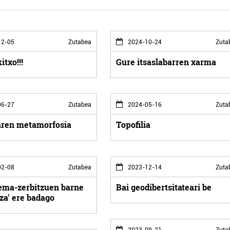
2-05
Zutabea
2024-10-24
Zuta
itxo!!!
Gure itsaslabarren xarma
6-27
Zutabea
2024-05-16
Zuta
aren metamorfosia
Topofilia
2-08
Zutabea
2023-12-14
Zuta
ema-zerbitzuen barne
Bai geodibertsitateari be
za' ere badago
2023-09-21
Zuta