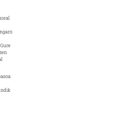
koral
ngarri
. Gure
tzen
al
sasoa
indik