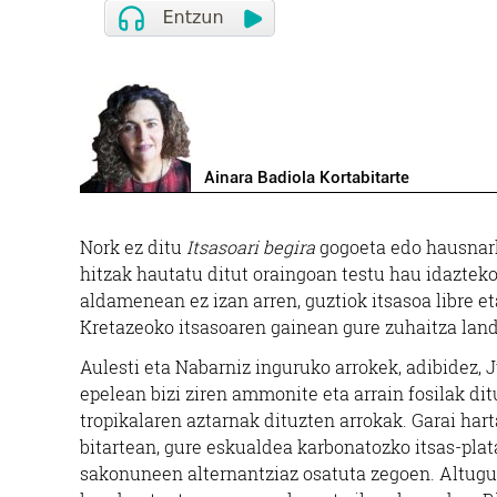
Ainara Badiola Kortabitarte
Nork ez ditu
Itsasoari begira
gogoeta edo hausnark
hitzak hautatu ditut oraingoan testu hau idazteko
aldamenean ez izan arren, guztiok itsasoa libre et
Kretazeoko itsasoaren gainean gure zuhaitza landa
Aulesti eta Nabarniz inguruko arrokek, adibidez, J
epelean bizi ziren ammonite eta arrain fosilak di
tropikalaren aztarnak dituzten arrokak. Garai har
bitartean, gure eskualdea karbonatozko itsas-pla
sakonuneen alternantziaz osatuta zegoen. Altugun