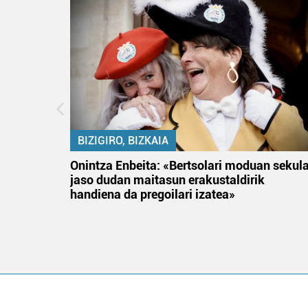
BIZIGIRO, BIZKAIA
na
Onintza Enbeita: «Bertsolari moduan sekul
jaso dudan maitasun erakustaldirik
handiena da pregoilari izatea»