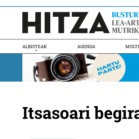
ALBISTEAK
AGENDA
MULT
Itsasoari begir