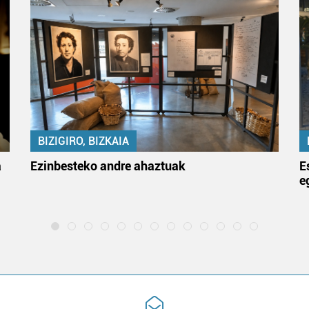
BIZIGIRO, BIZKAIA
a
Ezinbesteko andre ahaztuak
E
e