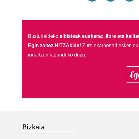
Busturialdeko
albisteak euskaraz, libre eta kalita
Egin zaitez HITZAkide!
Zure ekarpenari esker, eu
indartzen lagunduko duzu.
Eg
Bizkaia