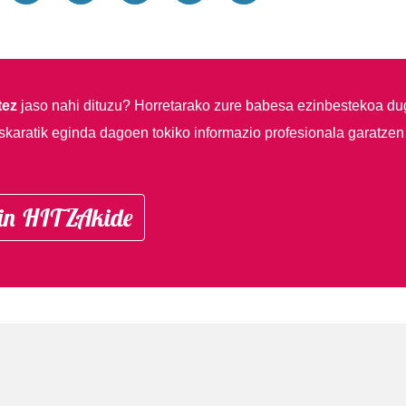
tez
jaso nahi dituzu?
Horretarako zure babesa ezinbestekoa du
skaratik eginda dagoen tokiko informazio profesionala garatzen
in HITZAkide