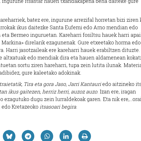
 ingurune itsastar hauen txandakapena beha daiteke gure
harriek, batez ere, ingurune arrezifal horretan bizi ziren 
o arrokak ikus daitezke Santa Eufemi edo Arno mendian edo
eta Bermeo inguruetan. Kareharri fosiltsu hauek harri apai
de Markina» direlarik ezagunenak. Gure etxeetako horma edo
a. Harri jasotzaileak ere kareharri hauek erabiltzen dituzte
liebe altxatuak edo mendiak dira eta hauen aldamenean koka
etan sortu ziren hareharri, tupa zein lutita ilunak. Materi
 adibidez, gure kaleetako adokinak.
raietatik, Tira eta gora Jaso, Jarri Kantauri
edo aitzineko it
tan ikus gaitezen, herriz herri, auzoz auzo
. Izan ere, iragan
to ezagutuko dugu zein lurraldekoak garen. Eta nik ere,…ora
 edo Kretazeoko
itsasoari begira
.