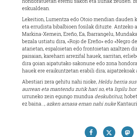
hondoratuetan eremu sakon eta ilunak zeuden. Bi
eskualdean.
Lekeition, Lumentza edo Otoio mendian dauden kare
eta errudista bibalbioen fosilak dituzte. Antzek
Markina-Xemein, Ereño, Ea, Ibarrangelu, Mundaka 
bezala ustiatu dira, «Rojo de Ereño» edo «Negro 
atarietan, espaloietan edo frontoietan azaltzen dir
paisaian, kareharri arrezifal hauek, sarritan, er
dira goian aipatutako sakonune edo zona hondoratu
hauek ere eraikuntzetan erabili dira; aipatzekoak
Abestiari zera gehitu nahi nioke,
Heldu herria sust
aurrean eta mantendu zutik hari so
, eta
Ispilu hor
urruneko zein egungo mundua
deskubrituz
, hobe
ez baina…,
azken arnasa eman nahi nuke
Kantauri