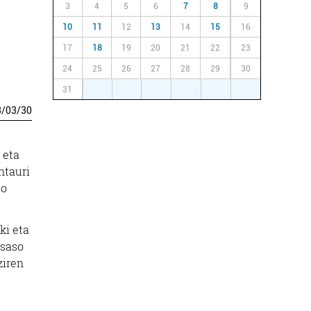
3
4
5
6
7
8
9
10
11
12
13
14
15
16
17
18
19
20
21
22
23
24
25
26
27
28
29
30
31
1
2
3
4
5
6
3
/
03
/
30
 eta
ntauri
do
ki eta
tsaso
ziren