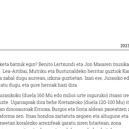
202
eta batzuk egin? Benito Lertxundi eta Jon Maiaren musika
. Lea-Artibai, Mutriku eta Busturialdeko herritar guztiok Ka
a zabal dugu aurrean, izkina guztietan. Izan ere, Jurasiko e
tu dugu, eta gure herriak hazi dira.
urasikoko (duela 160 Mu edo milioi urte inguruko) itsaso ire
tuzte. Ugariagoak dira behe Kretazeoko (duela 120-100 Mu) i
tan dinosauroak Errioxa, Burgos eta Soria aldean paseatzen 
taforma zen. Itsas hondoa zartatuta zegoen eta altugune eta
eetan koralezko arrezifeak garatu ziren bitartean, zona