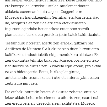
aurrerapen-dokumentua irakurtzea, beste zerbait gehiago
ere bazegoela ulertzeko: lurralde-antolamenduaren
aldaketa zuzenean lotuta zegoen Guggenheim
Museoaren handitzearekin Gernikan eta Muruetan. Hau
da, hirigintza ez zen udalerriaren etorkizunaren
inguruan egindako hausnarketa autonomo batetik
planteatzen, baizik eta proiektu jakin batek baldintzatuta.
Testuinguru horretan agertu zen erabaki giltzarri bat:
Astilleros de Murueta S.A.k okupatzen duen lurzoruaren
kalifikazioa industrialetik ekipamendukora aldatzea. Ez
zen doikuntza tekniko txiki bat. Museoa posible egiteko
nahitaezko baldintza zen. Aldaketa egin ezean, proiektua
ez zen bideragarria. Beraz, hiriko plangintza,
antolamendu-tresna izateari utzi eta interes jakin baten
zerbitzura jarri zen.
Eta erabaki horrekin batera, diskurtso zehatza: ontziola
lekuz aldatu beharreko elementu bihurtu zen, ezarri nahi
zen eredu berrian, desegokia zen aktibitatea. Museoa,