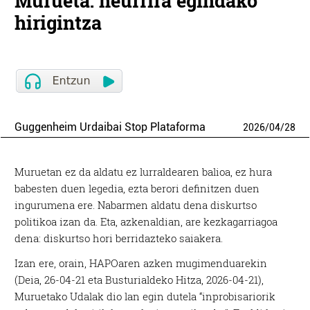
Murueta: neurrira egindako
hirigintza
Guggenheim Urdaibai Stop Plataforma
2026
/
04
/
28
Muruetan ez da aldatu ez lurraldearen balioa, ez hura
babesten duen legedia, ezta berori definitzen duen
ingurumena ere. Nabarmen aldatu dena diskurtso
politikoa izan da. Eta, azkenaldian, are kezkagarriagoa
dena: diskurtso hori berridazteko saiakera.
Izan ere, orain, HAPOaren azken mugimenduarekin
(Deia, 26-04-21 eta Busturialdeko Hitza, 2026-04-21),
Muruetako Udalak dio lan egin dutela “inprobisariorik