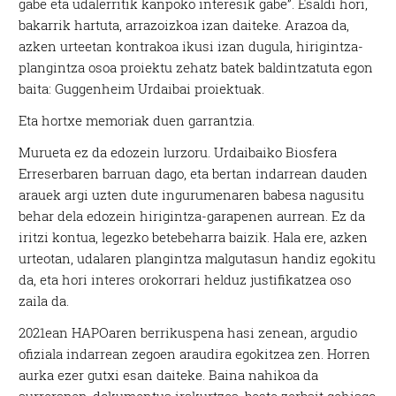
gabe eta udalerritik kanpoko interesik gabe”. Esaldi hori,
bakarrik hartuta, arrazoizkoa izan daiteke. Arazoa da,
azken urteetan kontrakoa ikusi izan dugula, hirigintza-
plangintza osoa proiektu zehatz batek baldintzatuta egon
baita: Guggenheim Urdaibai proiektuak.
Eta hortxe memoriak duen garrantzia.
Murueta ez da edozein lurzoru. Urdaibaiko Biosfera
Erreserbaren barruan dago, eta bertan indarrean dauden
arauek argi uzten dute ingurumenaren babesa nagusitu
behar dela edozein hirigintza-garapenen aurrean. Ez da
iritzi kontua, legezko betebeharra baizik. Hala ere, azken
urteotan, udalaren plangintza malgutasun handiz egokitu
da, eta hori interes orokorrari helduz justifikatzea oso
zaila da.
2021ean HAPOaren berrikuspena hasi zenean, argudio
ofiziala indarrean zegoen araudira egokitzea zen. Horren
aurka ezer gutxi esan daiteke. Baina nahikoa da