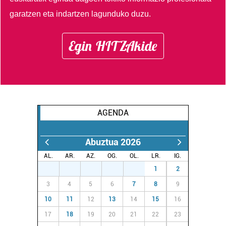
garatzen eta indartzen lagunduko duzu.
Egin HITZAkide
AGENDA
Abuztua 2026
AL.
AR.
AZ.
OG.
OL.
LR.
IG.
27
28
29
30
31
1
2
3
4
5
6
7
8
9
10
11
12
13
14
15
16
17
18
19
20
21
22
23