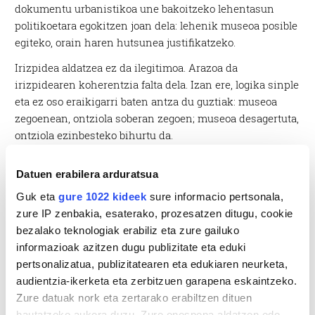
dokumentu urbanistikoa une bakoitzeko lehentasun
politikoetara egokitzen joan dela: lehenik museoa posible
egiteko, orain haren hutsunea justifikatzeko.
Irizpidea aldatzea ez da ilegitimoa. Arazoa da
irizpidearen koherentzia falta dela. Izan ere, logika sinple
eta ez oso eraikigarri baten antza du guztiak: museoa
zegoenean, ontziola soberan zegoen; museoa desagertuta,
ontziola ezinbesteko bihurtu da.
Hori ez da plangintza. Hori oportunismoa da.
Datuen erabilera arduratsua
HAPOak udalerriaren eredua epe ertain eta luzera
Guk eta
gure 1022 kideek
sure informacio pertsonala,
zehaztu beharko luke, erabakiei koherentzia emango
zure IP zenbakia, esaterako, prozesatzen ditugu, cookie
dien marko egonkorra izan beharko litzateke. Baina kasu
bezalako teknologiak erabiliz eta zure gailuko
honetan, tresna malgua baino ez da izan; lehentasun
informazioak azitzen dugu publizitate eta eduki
aldakorretara egokitzeko gai dena azalpen sinesgarririk
pertsonalizatua, publizitatearen eta edukiaren neurketa,
eman gabe. Eta horrek ondorioak ditu,
audientzia-ikerketa eta zerbitzuen garapena eskaintzeko.
erakundeenganako konfiantza murriztu egiten duelako
Zure datuak nork eta zertarako erabiltzen dituen
eta plangintzaren beraren ideia zalantzan jartzen
hautatzeko aukera duzu. Zure onespena aldatzen edo