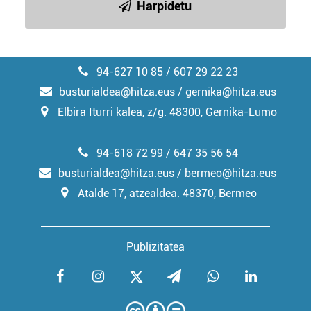
Harpidetu
94-627 10 85 / 607 29 22 23
busturialdea@hitza.eus / gernika@hitza.eus
Elbira Iturri kalea, z/g. 48300, Gernika-Lumo
94-618 72 99 / 647 35 56 54
busturialdea@hitza.eus / bermeo@hitza.eus
Atalde 17, atzealdea. 48370, Bermeo
Publizitatea