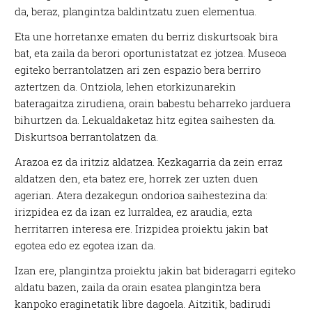
da, beraz, plangintza baldintzatu zuen elementua.
Eta une horretanxe ematen du berriz diskurtsoak bira
bat, eta zaila da berori oportunistatzat ez jotzea. Museoa
egiteko berrantolatzen ari zen espazio bera berriro
aztertzen da. Ontziola, lehen etorkizunarekin
bateragaitza zirudiena, orain babestu beharreko jarduera
bihurtzen da. Lekualdaketaz hitz egitea saihesten da.
Diskurtsoa berrantolatzen da.
Arazoa ez da iritziz aldatzea. Kezkagarria da zein erraz
aldatzen den, eta batez ere, horrek zer uzten duen
agerian. Atera dezakegun ondorioa saihestezina da:
irizpidea ez da izan ez lurraldea, ez araudia, ezta
herritarren interesa ere. Irizpidea proiektu jakin bat
egotea edo ez egotea izan da.
Izan ere, plangintza proiektu jakin bat bideragarri egiteko
aldatu bazen, zaila da orain esatea plangintza bera
kanpoko eraginetatik libre dagoela. Aitzitik, badirudi