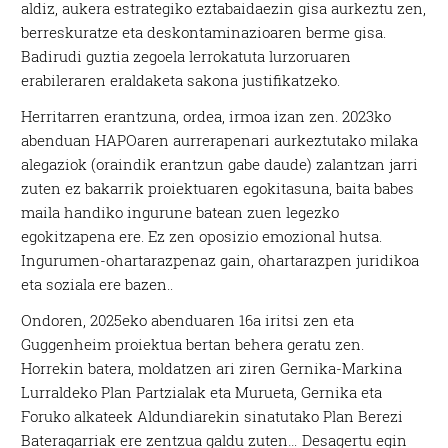
aldiz, aukera estrategiko eztabaidaezin gisa aurkeztu zen,
berreskuratze eta deskontaminazioaren berme gisa.
Badirudi guztia zegoela lerrokatuta lurzoruaren
erabileraren eraldaketa sakona justifikatzeko.
Herritarren erantzuna, ordea, irmoa izan zen. 2023ko
abenduan HAPOaren aurrerapenari aurkeztutako milaka
alegaziok (oraindik erantzun gabe daude) zalantzan jarri
zuten ez bakarrik proiektuaren egokitasuna, baita babes
maila handiko ingurune batean zuen legezko
egokitzapena ere. Ez zen oposizio emozional hutsa.
Ingurumen-ohartarazpenaz gain, ohartarazpen juridikoa
eta soziala ere bazen..
Ondoren, 2025eko abenduaren 16a iritsi zen eta
Guggenheim proiektua bertan behera geratu zen.
Horrekin batera, moldatzen ari ziren Gernika-Markina
Lurraldeko Plan Partzialak eta Murueta, Gernika eta
Foruko alkateek Aldundiarekin sinatutako Plan Berezi
Bateragarriak ere zentzua galdu zuten… Desagertu egin